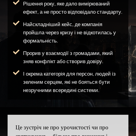
Рішення року, яке дало вимірюваний
ефект, а не просто відповідало стандарту.
Найскладніший кейс, де компанія
пройшла через кризу і не відкотилась у
формальність.
Прорив у взаємодії з громадами, який
зняв конфлікт або створив довіру.
І окрема категорія для персон, людей із
зеленим серцем, які не бояться бути
незручними всередині системи.
Це зустріч не про урочистості чи про
святкування, – більше про визнання і