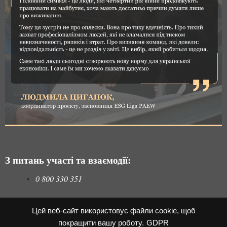
З питань участі та взаємодїї:
0 800 330 351
або
Цей веб-сайт використовує файли cookie, щоб
+38 (068) 602-4233, v.skrypnyk@ukraine-
покращити вашу роботу.
GDPR