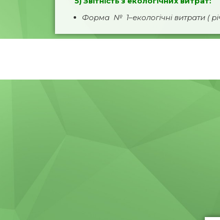
5) Звітність з екологічних витрат:
Форма № 1–екологічні витрати ( р