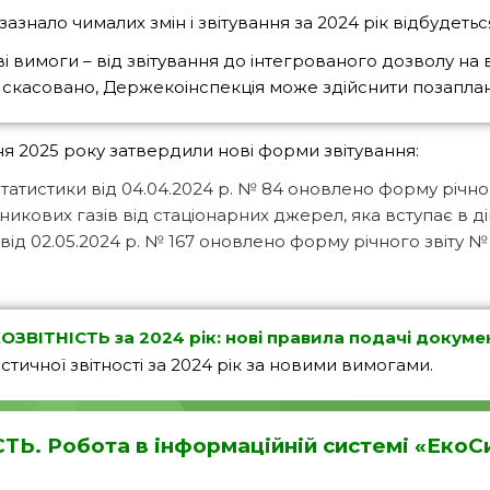
азнало чималих змін і звітування за 2024 рік відбудеть
вимоги – від звітування до інтегрованого дозволу на 
азі скасовано, Держекоінспекція може здійснити позапла
чня 2025 року затвердили нові форми звітування:
атистики від 04.04.2024 р. № 84 оновлено форму річног
кових газів від стаціонарних джерел, яка вступає в дію
 02.05.2024 р. № 167 оновлено форму річного звіту № 1-
ОЗВІТНІСТЬ за 2024 рік: нові правила подачі докуме
истичної звітності за 2024 рік за новими вимогами.
ТЬ. Робота в інформаційній системі «Еко