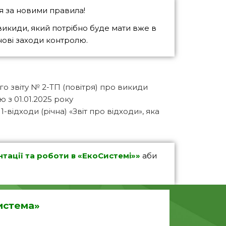
ся за новими правила!
викиди, який потрібно буде мати вже в
нові заходи контролю.
о звіту № 2-ТП (повітря) про викиди
 з 01.01.2025 року
відходи (річна) «Звіт про відходи», яка
нтації та роботи в «ЕкоСистемі»»
аби
Система»