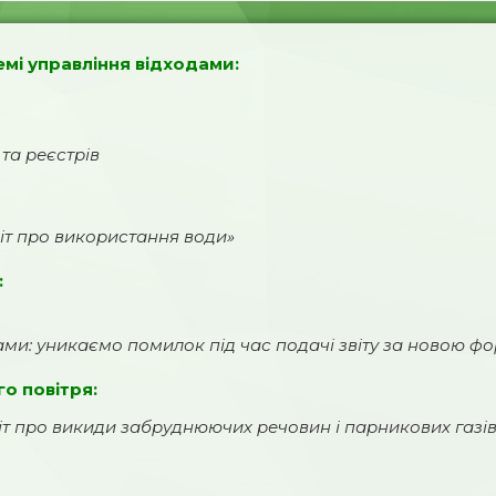
емі управління відходами:
та реєстрів
іт про використання води»
:
дами: уникаємо помилок під час подачі звіту за новою ф
го повітря:
віт про викиди забруднюючих речовин і парникових газів