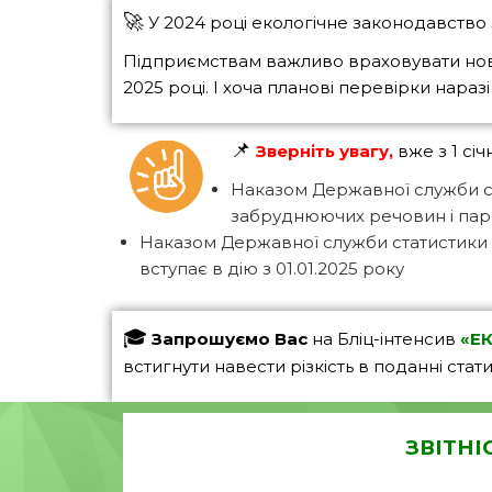
🚀
У 2024 році екологічне законодавство з
Підприємствам важливо враховувати нові 
2025 році. І хоча планові перевірки нар
📌
Зверніть увагу,
вже з 1 сі
Наказом Державної служби ст
забруднюючих речовин і парни
Наказом Державної служби статистики від
вступає в дію з 01.01.2025 року
🎓
Запрошуємо Вас
на Бліц-інтенсив
«ЕК
встигнути навести різкість в поданні стат
ЗВІТНІС