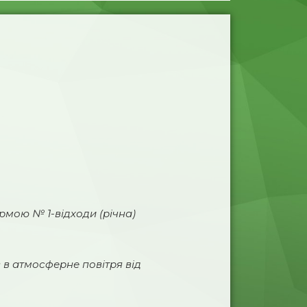
ормою № 1-відходи (річна)
 в атмосферне повітря від