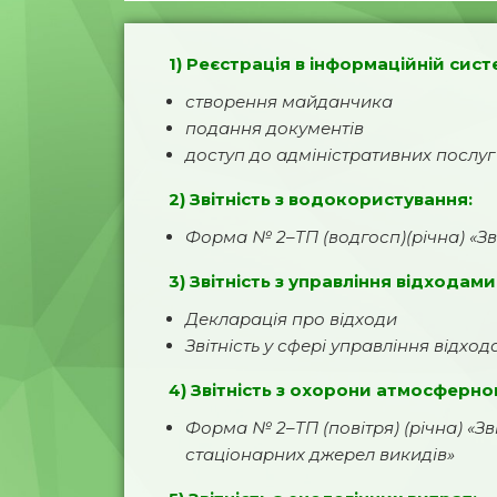
1) Реєстрація в інформаційній сист
створення майданчика
подання документів
доступ до адміністративних послуг 
2) Звітність з водокористування:
Форма № 2–ТП (водгосп)(річна) «Зв
3) Звітність з управління відходами
Декларація про відходи
Звітність у сфері управління відхо
4) Звітність з охорони атмосферно
Форма № 2–ТП (повітря) (річна) «З
стаціонарних джерел викидів»