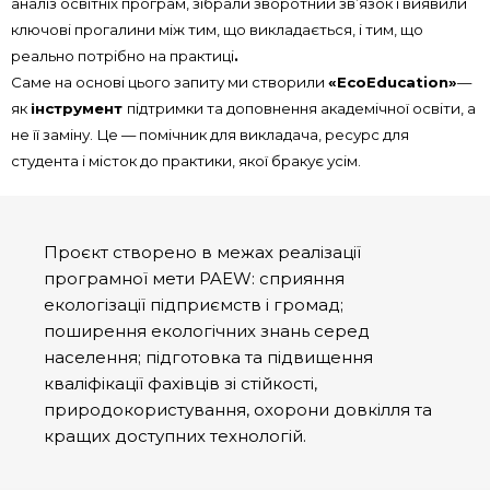
аналіз освітніх програм, зібрали зворотний зв’язок і виявили
ключові прогалини між тим, що викладається, і тим, що
реально потрібно на практиці
.
Саме на основі цього запиту ми створили
«EcoEducation»
—
як
інструмент
підтримки та доповнення академічної освіти, а
не її заміну. Це — помічник для викладача, ресурс для
студента і місток до практики, якої бракує усім.
Проєкт створено в межах реалізації
програмної мети PAEW: сприяння
екологізації підприємств і громад;
поширення екологічних знань серед
населення; підготовка та підвищення
кваліфікації фахівців зі стійкості,
природокористування, охорони довкілля та
кращих доступних технологій.