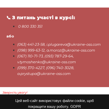
📞
З питань участі в курсі:
0 800 330 351
або
(063) 441-23-58, i.plugareva@ukraine-oss.com
(098) 999-63-12, a.moroz@ukraine-oss.com
(067) 110-71-73, (093) 787-29-64,
v.tymoshenko@ukraine-oss.com
(099) 370-4227, (096) 740-3028,
a.prystupa@ukraine-oss.com
Зверніть увагу!
Всі матеріали, отримані на курсах, тренінгах, вебінарах,
Цей веб-сайт використовує файли cookie, щоб
робочих групах «Офісу сталих рішень» та Асоціації
покращити вашу роботу.
GDPR