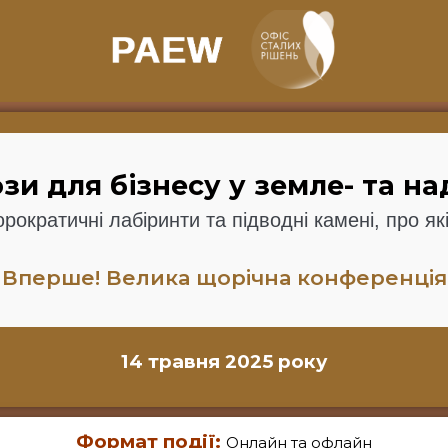
зи для бізнесу у земле- та н
юрократичні лабіринти та підводні камені, про як
Вперше! Велика щорічна конференція
14 травня 2025 року
Формат події:
Онлайн та офлайн