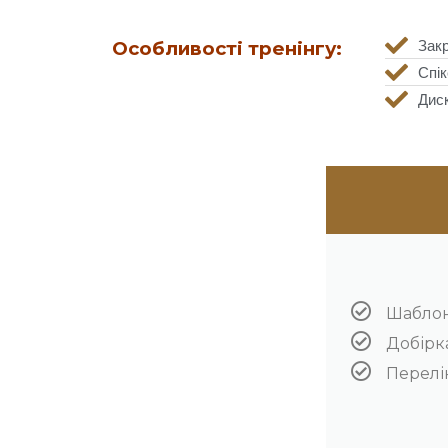
Особливості тренінгу:
Закр
Спік
Диск
Шаблони
Добірк
Перелік