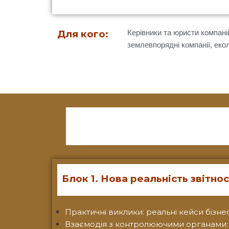
Для кого:
Керівники та юристи компані
землевпорядні компанії, еколо
Блок 1. Нова реальність звітнос
Практичні виклики: реальні кейси бізнес
Взаємодія з контролюючими органами: 