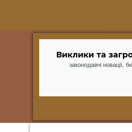
Виклики та загро
законодавчі новації, б