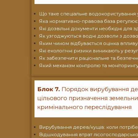
Що таке спеціальне водокористування 
Яка нормативно-правова база регулює 
Які дозвільні документи необхідні для
Як узгоджуються водні дозволи з дозв
Яким чином відбувається оцінка вплив
Які екологічні ризики виникають у резу
Як забезпечити раціональне та безпеч
Який механізм контролю та моніторинг
Блок 7.
Порядок вирубування дер
цільового призначення земельних
кримінального переслідування
Вирубування дерев/кущів: коли потрібен
Відшкодування втрат лісогосподарсько