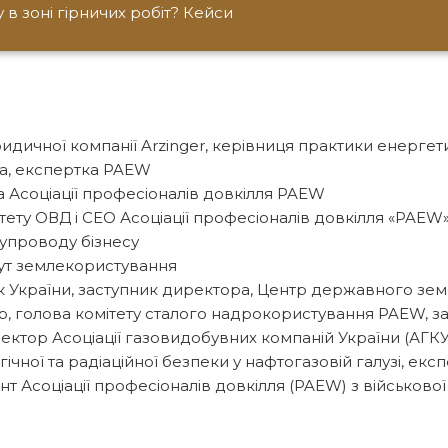
в зоні гірничих робіт? Кейси
дичної компанії Arzinger, керівниця практики енергет
ва, експертка PAEW
 Асоціації професіоналів довкілля PAEW
тету ОВД і СЕО Асоціації професіоналів довкілля «PAEW
супроводу бізнесу
ут землекористування
ук України, заступник директора, Центр державного зе
р, голова комітету сталого надрокористування PAEW,
ктор Асоціації газовидобувних компаній України (АГКУ
ічної та радіаційної безпеки у нафтогазовій галузі, екс
т Асоціації професіоналів довкілля (PAEW) з військової