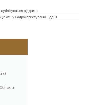
е публікуються відкрито
працюють у надрокористуванні щодня
сть)
025 році