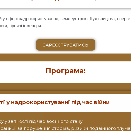
й у сфері надрокористування, землеустрою, будівництва, енергети
ги, гірничі інженери.
ЗАРЕЄСТРУВАТИСЬ
Програма:
ті у надрокористуванні під час війни
у у звітності під час воєнного стану
санкції за порушення строків, ризики подвійного тлум