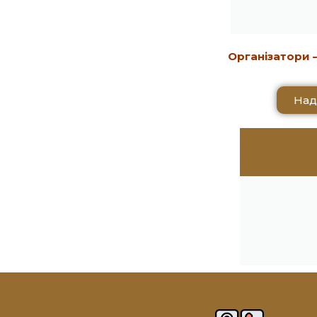
Організатори 
Над