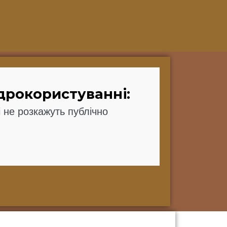
адрокористуванні:
і не розкажуть публічно