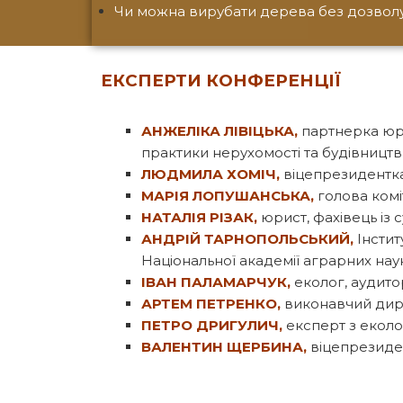
Чи можна вирубати дерева без дозволу 
ЕКСПЕРТИ КОНФЕРЕНЦІЇ
АНЖЕЛІКА ЛІВІЦЬКА,
партнерка юри
практики нерухомості та будівницт
ЛЮДМИЛА ХОМІЧ,
віцепрезидентка
МАРІЯ ЛОПУШАНСЬКА,
голова комі
НАТАЛІЯ РІЗАК,
юрист, фахівець із 
АНДРІЙ ТАРНОПОЛЬСЬКИЙ,
Інстит
Національної академії аграрних на
ІВАН ПАЛАМАРЧУК,
еколог, аудито
АРТЕМ ПЕТРЕНКО,
виконавчий дире
ПЕТРО ДРИГУЛИЧ,
експерт з еколог
ВАЛЕНТИН ЩЕРБИНА,
віцепрезиден