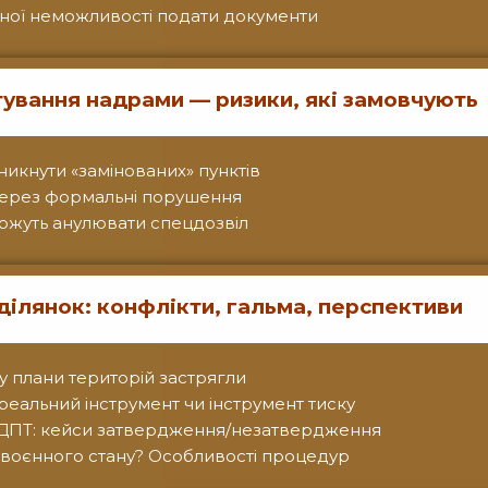
ічної неможливості подати документи
тування надрами — ризики, які замовчують
уникнути «замінованих» пунктів
а через формальні порушення
ожуть анулювати спецдозвіл
ділянок: конфлікти, гальма, перспективи
му плани територій застрягли
 реальний інструмент чи інструмент тиску
 ДПТ: кейси затвердження/незатвердження
ї воєнного стану? Особливості процедур