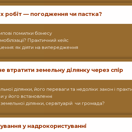
их робіт — погодження чи пастка?
ипові помилки бізнесу
мобілізації? Практичний кейс
рушення: як діяти на випередження
 не втратити земельну ділянку через спір
льної ділянки, його переваги та недоліки: закон і практ
и у його встановленні
 земельної ділянки, сервітуарій чи громада?
тування у надрокористуванні