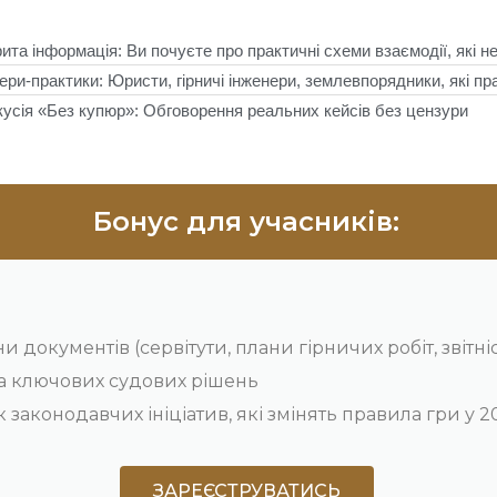
ита інформація: Ви почуєте про практичні схеми взаємодії, які н
ери-практики: Юристи, гірничі інженери, землевпорядники, які 
усія «Без купюр»: Обговорення реальних кейсів без цензури
Бонус для учасників:
 документів (сервітути, плани гірничих робіт, звітні
а ключових судових рішень
 законодавчих ініціатив, які змінять правила гри у 2
ЗАРЕЄСТРУВАТИСЬ