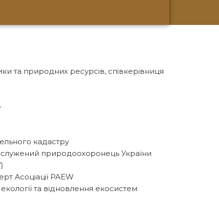
ики та природних ресурсів, співкерівниця
»
мельного кадастру
 заслужений природоохоронець України
)
перт Асоціації PAEW
 екології та відновлення екосистем