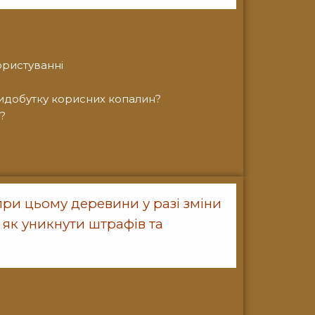
ористуванні
видобутку корисних копалин?
?
ри цьому деревини у разі зміни
 як уникнути штрафів та