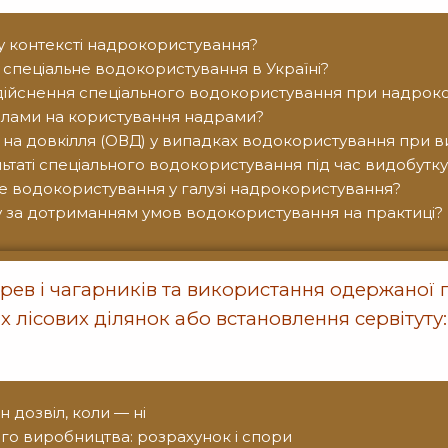
у контексті надрокористування?
спеціальне водокористування в Україні?
 здійснення спеціального водокористування при надрок
олами на користування надрами?
у на довкілля (ОВД) у випадках водокористування при 
льтаті спеціального водокористування під час видобутку
не водокористування у галузі надрокористування?
у за дотриманням умов водокористування на практиці?
ев і чагарників та використання одержаної п
 лісових ділянок або встановлення сервітуту:
 дозвіл, коли — ні
го виробництва: розрахунок і спори