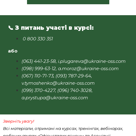
📞
З питань участі в курсі:
0 800 330 351
або
(063) 441-23-58, i.plugareva@ukraine-oss.com
(098) 999-63-12, a.moroz@ukraine-oss.com
(067) 110-71-73, (093) 787-29-64,
v.tymoshenko@ukraine-oss.com
(099) 370-4227, (096) 740-3028,
a.prystupa@ukraine-oss.com
Зверніть увагу!
Всі матеріали, отримані на курсах, тренінгах, вебінарах,
робочих групах «Офісу сталих рішень» та Асоціації