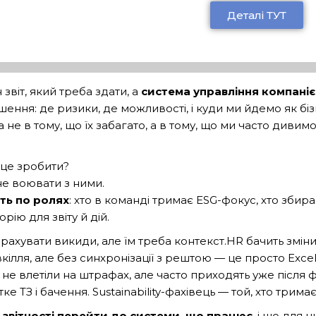
Деталі ТУТ
звіт, який треба здати, а
система управління компаніє
ення: де ризики, де можливості, і куди ми йдемо як біз
 не в тому, що їх забагато, а в тому, що ми часто дивим
 це зробити?
 не воювати з ними.
ть по ролях
: хто в команді тримає ESG-фокус, хто збирає
рію для звіту й дій.
ахувати викиди, але їм треба контекст.HR бачить зміни в
кілля, але без синхронізації з рештою — це просто Exce
не влетіли на штрафах, але часто приходять уже після 
ке ТЗ і бачення. Sustainability-фахівець — той, хто трима
ї звітності перейти до системи, що працює
, і що для 