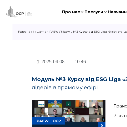
Про нас
Послуги
Навчання
Головна
/
Ініціативи PAEW
/
Модуль №3 Курсу від ESG Liga «Зміст, станда
2025-04-08
10:46
Модуль №3 Курсу від
ESG
Liga
«
лідерів в прямому ефірі
Транс
7 кві