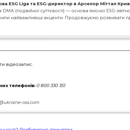
лова
ESG Liga та ESG-директор в
Арселор Міттал Крив
а DMA (подвійної суттєвості) — основа якісної ESG-звітн
рили найважливіші акценти. Продовжуємо розвивати пра
ти відеозапис.
них телефонів:
0 800 330 351
pa@ukraine-oss.com
дмінності? Розбираємо приклади