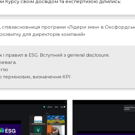
и Курсу своїм досвідом та експертизою ділились:
, співзасновниця програми «Лідери змін» в Оксфордськ
 розвитку для директорів компаній»
 і правил в ESG. Вступний з general disclosure.
ревага.
егію
о термінових, визначення КРІ