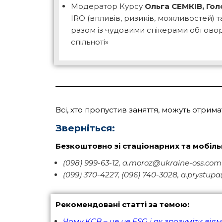
Модератор Курсу
Ольга СЕМКІВ, Го
IRO (впливів, ризиків, можливостей) т
разом із чудовими спікерами обгово
спільноті»
Всі, хто пропустив заняття, можуть отрима
Зверніться:
Безкоштовно зі стаціонарних та мобіль
(098) 999-63-12, a.moroz@ukraine-oss.com
(099) 370-4227, (096) 740-3028, a.prystu
Рекомендовані статті за темою:
Чому КСВ – це не ESG і як зрозуміти ві