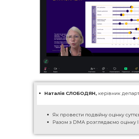
Наталія СЛОБОДЯН,
керівник департа
Як провести подвійну оцінку суттєв
Разом з DMA розглядаємо оцінку IROs