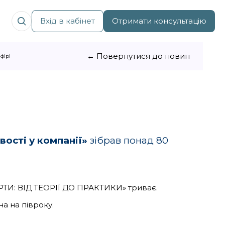
Вхід в кабінет
Отримати консультацію
← Повернутися до новин
фірі
вості у компанії
»
зібрав понад 80
РТИ: ВІД ТЕОРІЇ ДО ПРАКТИКИ» триває.
а на півроку.