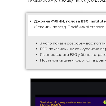
В прямому ефірі з-понад 80-ма учасникам
Джоанн ФЛІНН, голова ESG Institute
«Зелений погляд. Посібник зі сталого
З чого почати розробку всіх політик
ESG-показники як конкурентна пе
Як впровадити ESG у бізнес-страт
Постановка цілей коротко та довг