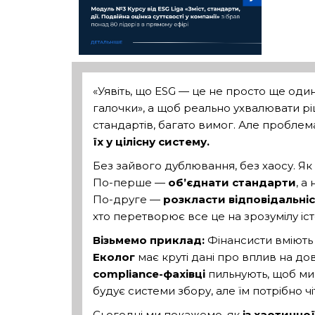
«Уявіть, що ESG — це не просто ще один 
галочки», а щоб реально ухвалювати ріш
стандартів, багато вимог. Але проблема
їх у цілісну систему.
Без зайвого дублювання, без хаосу. Як
По-перше —
об’єднати стандарти
, а
По-друге —
розкласти відповідальніс
хто перетворює все це на зрозумілу істо
Візьмемо приклад:
Фінансисти вміють р
Еколог
має круті дані про вплив на дов
compliance-фахівці
пильнують, щоб ми 
будує системи збору, але їм потрібно чіт
Сьогодні ми покажемо, як
із хаотично