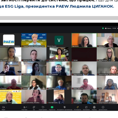
иця ESG Liga, президентка РAEW Людмила ЦИГАНОК.