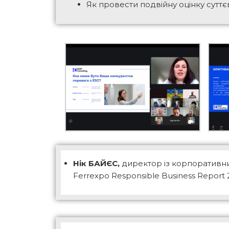
Як провести подвійну оцінку суттє
Нік БАЙЄС,
директор із корпоративних
Ferrexpo Responsible Business Report 