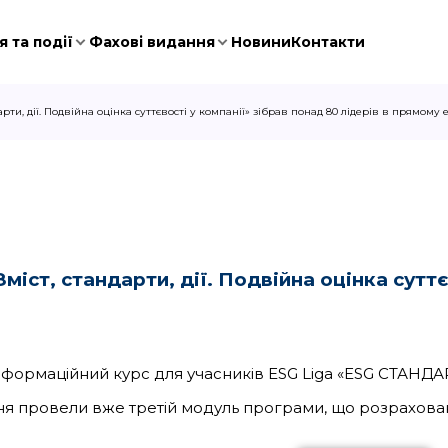
 та події
Фахові видання
Новини
Контакти
рти, дії. Подвійна оцінка суттєвості у компанії» зібрав понад 80 лідерів в прямому е
З
міст, стандарти, дії. Подвійна оцінка суттє
формаційний курс для учасників ESG Liga «ESG СТАНДА
тня провели вже третій модуль програми, що розрахован