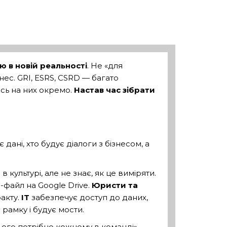
ю в новій реальності
. Не «для
нес. GRI, ESRS, CSRD — багато
ось на них окремо.
Настав час зібрати
 дані, хто будує діалоги з бізнесом, а
 культурі, але не знає, як це виміряти.
l-файл на Google Drive.
Юристи та
факту.
IT
забезпечує доступ до даних,
є рамку і будує мости.
цього потрібно кожному в команді»,
–