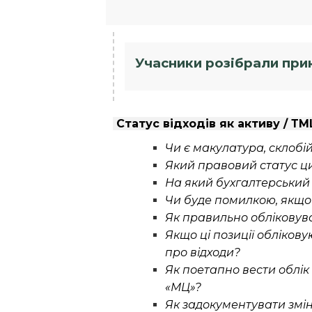
Учасники розібрали прик
Статус відходів як активу / Т
Чи є макулатура, склобій
Який правовий статус цих
На який бухгалтерський 
Чи буде помилкою, якщо 
Як правильно обліковува
Якщо ці позиції облікову
про відходи?
Як поетапно вести облік 
«МЦ»?
Як задокументувати змін