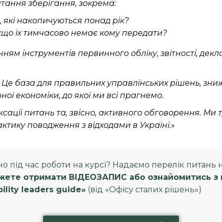
тання зберігання, зокрема:
, які накопичуються понад рік?
якщо їх тимчасово немає кому передати?
ям інструментів первинного обліку, звітності, декл
.
. Це база для правильних управлінських рішень, зн
ної економіки, до якої ми всі прагнемо.
ксації питань та, звісно, активного обговорення. Ми 
тику поводження з відходами в Україні.
»
ано під час роботи на курсі? Надаємо перелік питань 
жете отримати ВІДЕОЗАПИС або ознайомитись з в
lity leaders guide»
(від «Офісу сталих рішень»)