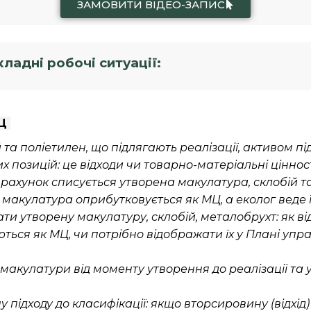
ЗАМОВИТИ ВІДЕО-ЗАПИС
ладні робочі ситуації:
МЦ
 та поліетилен, що підлягають реалізації, активом п
 позицій: це відходи чи товарно-матеріальні цінност
рахунок списується утворена макулатура, склобій т
макулатура оприбутковується як МЦ, а еколог веде її
ти утворену макулатуру, склобій, металобрухт: як ві
ються як МЦ, чи потрібно відображати їх у Плані упр
макулатури від моменту утворення до реалізації та ун
у підходу до класифікації: якщо вторсировину (відхі