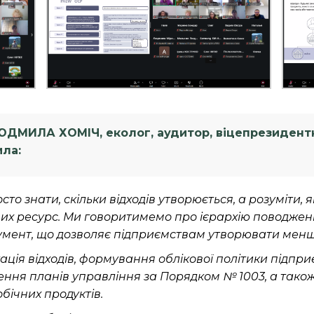
ДМИЛА ХОМІЧ, еколог, аудитор, віцепрезидентк
ила:
то знати, скільки відходів утворюється, а розуміти, 
з них ресурс. Ми говоритимемо про ієрархію поводже
румент, що дозволяє підприємствам утворювати мен
ація відходів, формування облікової політики підпри
лення планів управління за Порядком № 1003, а так
обічних продуктів.