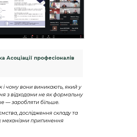
а Асоціації професіоналів
як і чому вони виникають, який у
ння з відходами не як формальну
ше — заробляти більше.
ємства, дослідження складу та
ож механізми припинення