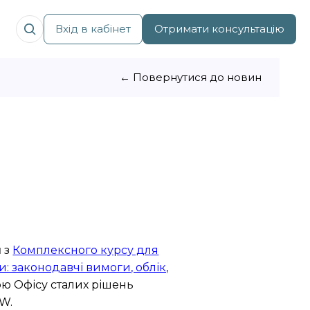
Вхід в кабінет
Отримати консультацію
← Повернутися до новин
я
з
Комплексного курсу для
: законодавчі вимоги, облік,
ою Офісу сталих рішень
EW.