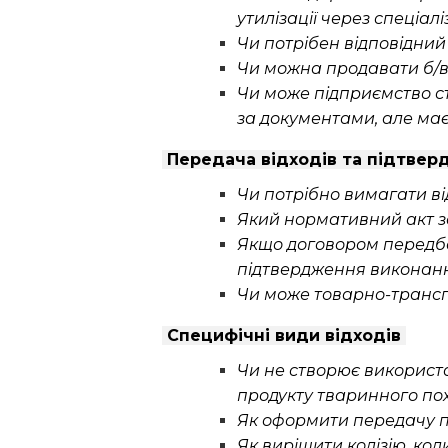
утилізації через спеціал
Чи потрібен відповідни
Чи можна продавати б/в
Чи може підприємство ст
за документами, але має
Передача відходів та підтве
Чи потрібно вимагати в
Який нормативний акт з
Якщо договором передба
підтвердження виконанн
Чи може товарно-трансп
Специфічні види відходів
Чи не створює використа
продукту тваринного пох
Як оформити передачу 
Як вирішити колізію, ко