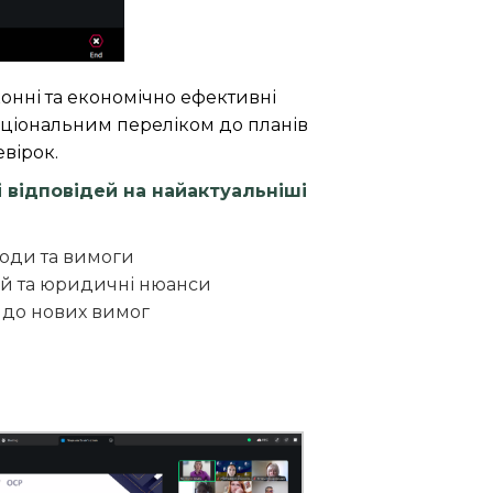
аконні та економічно ефективні
Національним переліком до планів
евірок.
 відповідей на найактуальніші
ходи та вимоги
ій та юридичні нюанси
о до нових вимог