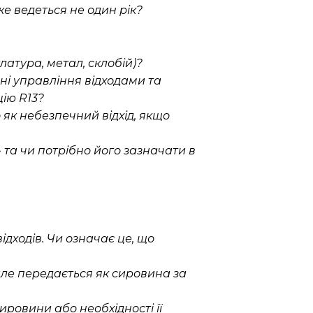
е ведеться не один рік?
атура, метал, склобій)?
ані управління відходами та
цію R13?
як небезпечний відхід, якщо
та чи потрібно його зазначати в
дходів. Чи означає це, що
але передається як сировина за
ровини або необхідності її