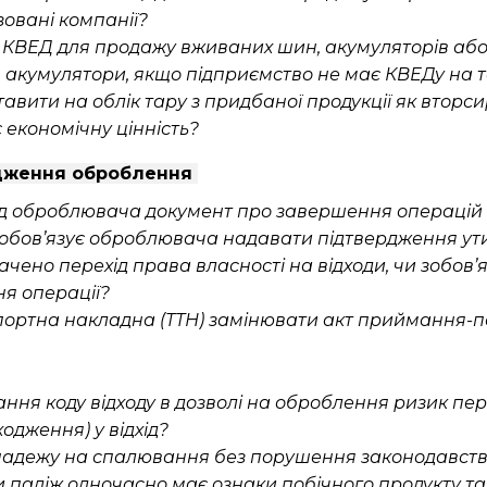
ізовані компанії?
й КВЕД для продажу вживаних шин, акумуляторів аб
 акумулятори, якщо підприємство не має КВЕДу на 
авити на облік тару з придбаної продукції як вторс
 економічну цінність?
рдження оброблення
ід оброблювача документ про завершення операцій 
обов’язує оброблювача надавати підтвердження утил
чено перехід права власності на відходи, чи зобов
я операції?
ортна накладна (ТТН) замінювати акт приймання-п
ння коду відходу в дозволі на оброблення ризик пер
одження) у відхід?
падежу на спалювання без порушення законодавст
ли падіж одночасно має ознаки побічного продукту та