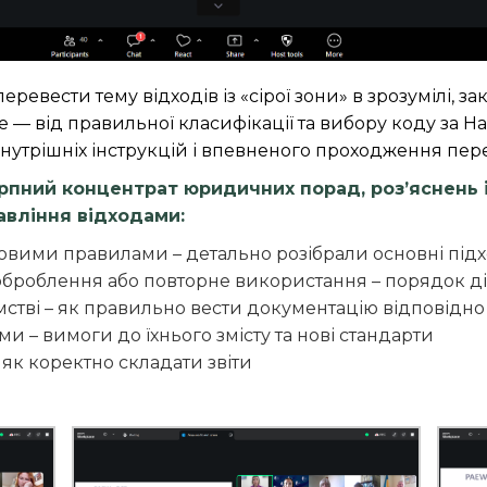
ревести тему відходів із «сірої зони» в зрозумілі, з
е — від правильної класифікації та вибору коду за 
 внутрішніх інструкцій і впевненого проходження пер
пний концентрат юридичних порад, роз’яснень і
авління відходами:
 новими правилами – детально розібрали основні під
оброблення або повторне використання – порядок д
мстві – як правильно вести документацію відповідн
и – вимоги до їхнього змісту та нові стандарти
а як коректно складати звіти