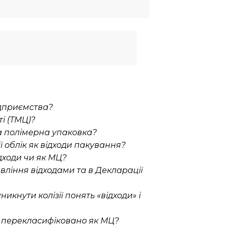
ідприємства?
і (ТМЦ)?
а полімерна упаковка?
 облік як відходи пакування?
дходи чи як МЦ?
авління відходами та в Декларації
икнути колізії понять «відходи» і
д) перекласифіковано як МЦ?