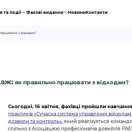
 та події
Фахові видання
Новини
Контакти
о працювати з відходам?
даж:
як правильно працювати з відходам?
Сьогодні, 16 квітня, фахівці пройшли навчанн
практиків «Сучасна система управління відходами
дозволи та контроль»
, який реалізується команд
спільно з Асоціацією професіоналів довкілля PA