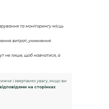
арування та моніторингу місць
иження витрат, уникнення
тут не лише, щоб навчатися, а
нижче і звертаємо увагу, якщо ви
ідповідями на сторінках