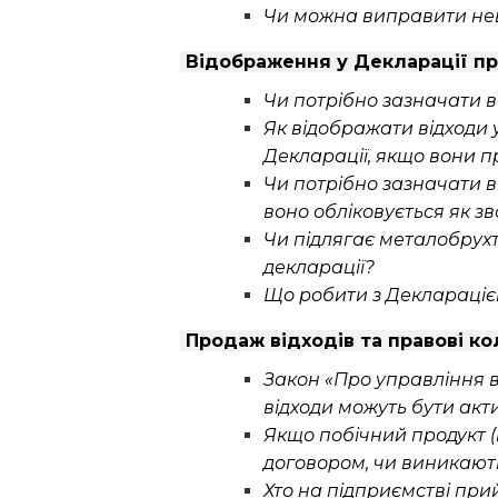
Чи можна виправити неві
Відображення у Декларації пр
Чи потрібно зазначати в
Як відображати відходи 
Декларації, якщо вони п
Чи потрібно зазначати 
воно обліковується як зв
Чи підлягає металобрух
декларації?
Що робити з Деклараціє
Продаж відходів та правові кол
Закон «Про управління в
відходи можуть бути ак
Якщо побічний продукт (
договором, чи виникают
Хто на підприємстві при