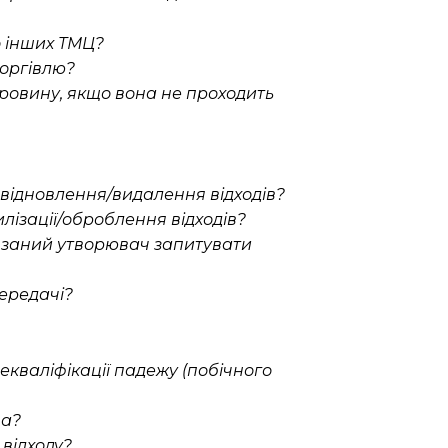
о інших ТМЦ?
торгівлю?
ировину, якщо вона не проходить
відновлення/видалення відходів?
ізації/оброблення відходів?
’язаний утворювач запитувати
ередачі?
екваліфікації падежу (побічного
ва?
 відходу?