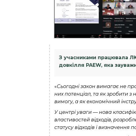
З учасниками працювала ЛЮ
довкілля PAEW, яка зауваж
«
Сьогодні закон вимагає не прос
них потенціал, та як зробити 
вимогу, а як економічний інст
У центрі уваги — нова класифік
властивостей відходів, розроб
статусу відходів і визначення п