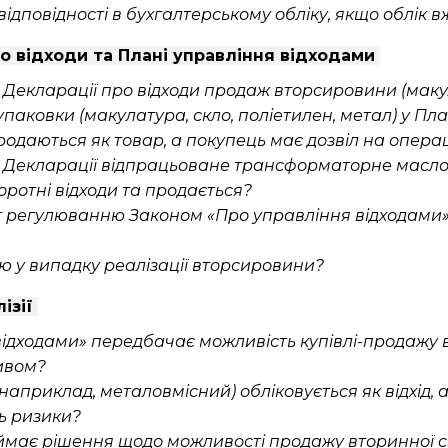
дповідності в бухгалтерському обліку, якщо облік вж
о відходи та Плані управління відходами
 Декларації про відходи продаж вторсировини (макул
упаковки (макулатура, скло, поліетилен, метал) у Пл
родаються як товар, а покупець має дозвіл на опера
в Декларації відпрацьоване трансформаторне масло 
оротні відходи та продається?
т регулюванню Законом «Про управління відходами» 
ю у випадку реалізації вторсировини?
ізії
ідходами» передбачає можливість купівлі-продажу ві
тивом?
наприклад, металовмісний) обліковується як відхід, 
ь ризики?
ймає рішення щодо можливості продажу вторинної си