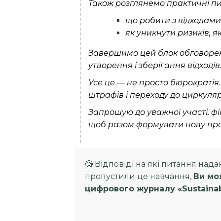
Також розглянемо практичні пи
що робити з відходами
як уникнути ризиків, 
Завершимо цей блок обговоренн
утворення і зберігання відходів
Усе це — не просто бюрократія
штрафів і переходу до циркуляр
Запрошую до уважної участі, фі
щоб разом формувати нову прак
🧐 Відповіді на які питання над
пропустили це навчання,
Ви мо
цифрового журналу «Sustainabi