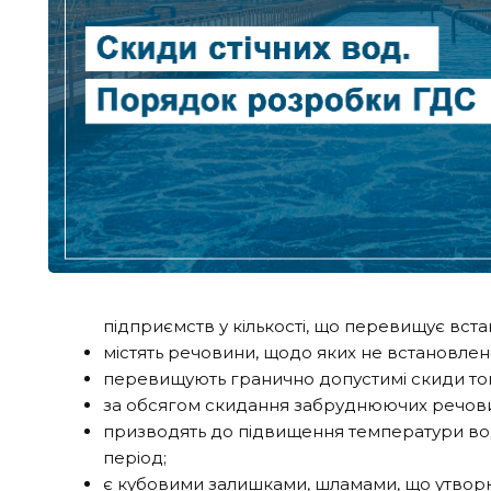
підприємств у кількості, що перевищує вста
містять речовини, щодо яких не встановлен
перевищують гранично допустимі скиди ток
за обсягом скидання забруднюючих речов
призводять до підвищення температури води
період;
є кубовими залишками, шламами, що утворюю