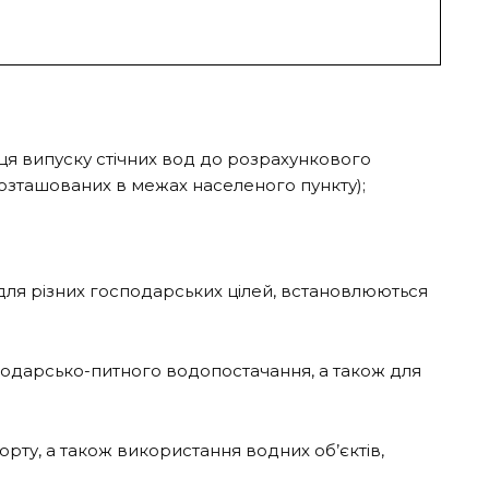
сця випуску стічних вод до розрахункового
озташованих в межах населеного пункту);
 для різних господарських цілей, встановлюються
одарсько-питного водопостачання, а також для
рту, а також використання водних об’єктів,