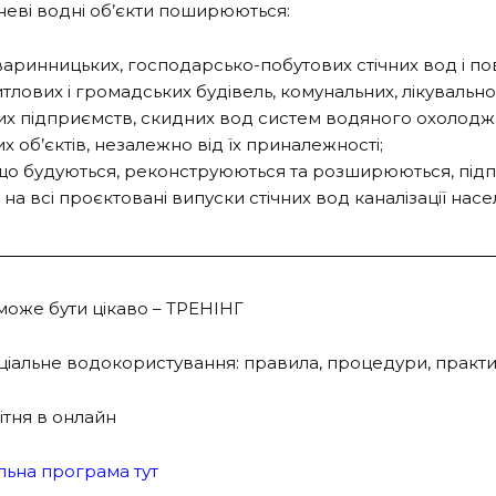
неві водні об’єкти поширюються:
тваринницьких, господарсько-побутових стічних вод і по
итлових і громадських будівель, комунальних, лікувальн
вих підприємств, скидних вод систем водяного охолодж
 об’єктів, незалежно від їх приналежності;
 що будуються, реконструюються та розширюються, підпр
на всі проєктовані випуски стічних вод каналізації насе
може бути цікаво – ТРЕНІНГ
ціальне водокористування: правила, процедури, практи
ітня в онлайн
льна програма тут