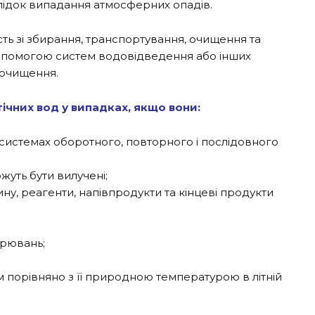
лідок випадання атмосферних опадів.
сть зі збирання, транспортування, очищення та
допомогою систем водовідведення або інших
 очищення.
ічних вод у випадках, якщо вони:
 системах оборотного, повторного і послідовного
ожуть бути вилучені;
ну, реагенти, напівпродукти та кінцеві продукти
орювань;
 порівняно з її природною температурою в літній