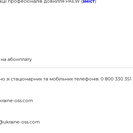
ації професіоналів довкілля PAEW (
зміст
)
 на абонплату
зі стаціонарних та мобільних телефонів: 0 800 330 351
kraine-oss.com
ko@ukraine-oss.com