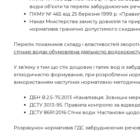
водні об’єкти та перелік забруднюючих речо
ПКМУ № 465 від 25 березня 1999 р. «Прави
Наказ Міністерства захисту довкілля та пр
нормативів гранично допустимого скидання
Перелік показників складу і властивостей зворо
стічних водах обумовлена діяльністю водокорист
У зв’язку з тим що стік дощових і талих вод із за
епізодичністю формування, при розробленні норм
використанням наступних нормативно-методични
ДБН В.2.5-75:2013 «Каналізація. Зовнішні мер
ДСТУ 3013-95. Правила контролю за відведен
ДСТУ 8691:2016 Стічні води. Настанови щод
Розрахунок нормативів ГДС забруднюючих речови