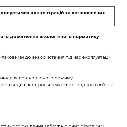
о допустимих концентрацій та встановлених
ого досягнення екологічного нормативу
язковими до використання під час експлуатації
ення для встановленого режиму
ості води в контрольному створі водного об’єкта
.
опустимого скидання забруднюючих речовин у