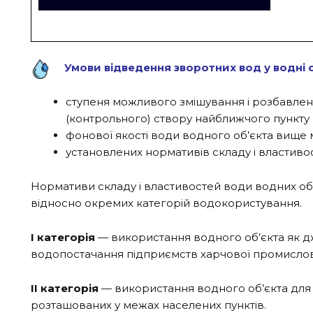
Умови відведення зворотних вод у водні 
ступеня можливого змішування і розбавленн
(контрольного) створу найближчого пункту 
фонової якості води водного об’єкта вище м
установлених нормативів складу і властивос
Нормативи складу і властивостей води водних об’є
відносно окремих категорій водокористування.
I категорія
— використання водного об’єкта як д
водопостачання підприємств харчової промислов
II категорія
— використання водного об’єкта для к
розташованих у межах населених пунктів.