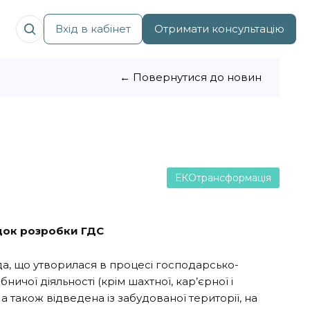
Вхід в кабінет
Отримати консультацію
← Повернутися до новин
ЕКОтрансформація
ядок розробки ГДС
а, що утворилася в процесі господарсько-
ничої діяльності (крім шахтної, кар’єрної і
а також відведена із забудованої території, на