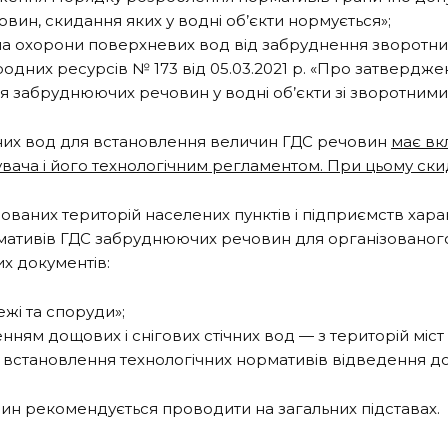
вин, скидання яких у водні об’єкти нормується»;
ла охорони поверхневих вод від забруднення зворотн
иродних ресурсів № 173 від 05.03.2021 р. «Про затвер
 забруднюючих речовин у водні об’єкти зі зворотними
тних вод для встановлення величин ГДС речовин
має вк
увача і його технологічним регламентом. При цьому ск
будованих територій населених пунктів і підприємств хар
ативів ГДС забруднюючих речовин для організованого с
х документів:
ежі та споруди»;
ням дощових і снігових стічних вод — з територій міст
о встановлення технологічних нормативів відведення до
н рекомендується проводити на загальних підставах.