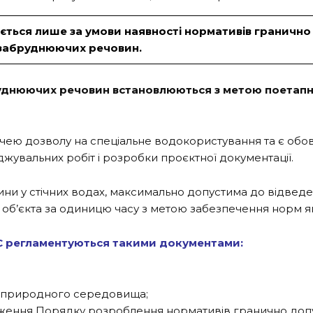
ається лише за умови наявності нормативів граничн
 забруднюючих речовин.
днюючих речовин встановлюються з метою поетапн
ю дозволу на спеціальне водокористування та є обов’
жувальних робіт і розробки проєктної документації.
ни у стічних водах, максимально допустима до відвед
об’єкта за одиницю часу з метою забезпечення норм як
ДС регламентуються такими документами:
о природного середовища;
ердження Порядку розроблення нормативів гранично д