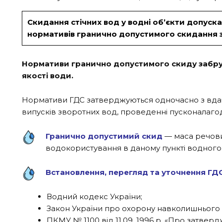
Скидання стічних вод у водні об’єкти допуск
нормативів гранично допустимого скидання
Нормативи гранично допустимого скиду забру
якості води.
Нормативи ГДС затверджуються одночасно з вдаче
випусків зворотних вод, проведенні пусконалагод
Гранично допустимий скид
— маса речови
водокористування в даному пункті водного 
Встановлення, перегляд та уточнення Г
Водний кодекс України;
Закон України про охорону навколишньог
ПКМУ № 1100 від 11.09. 1996 р. «Про затв