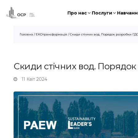
Про нас
Послуги
Навчання
Головна
/
ЕКОтрансформація
/
Скиди стічних вод. Порядок розробки ГД
Скиди стічних вод. Порядок
11 Квіт 2024