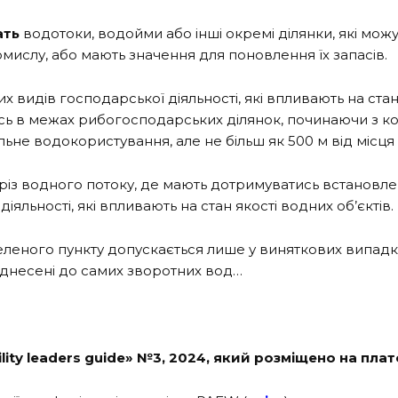
ать
водотоки, водойми або інші окремі ділянки, які мож
мислу, або мають значення для поновлення їх запасів.
х видів господарської діяльності, які впливають на ст
тись в межах рибогосподарських ділянок, починаючи з 
ьне водокористування, але не більш як 500 м від місця
з водного потоку, де мають дотримуватись встановлен
яльності, які впливають на стан якості водних об’єктів.
селеного пункту допускається лише у виняткових випадк
віднесені до самих зворотних вод…
ility leaders guide» №3, 2024, який розміщено на п