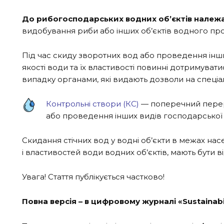
До рибогосподарських водних об’єктів належ
видобування риби або інших об’єктів водного про
Під час скиду зворотних вод або проведення інши
якості води та їх властивості повинні дотримува
випадку органами, які видають дозволи на спеціал
Контрольні створи (КС)
—
поперечний перері
або проведення інших видів господарської ді
Скидання стічних вод у водні об’єкти в межах на
і властивостей води водних об’єктів, мають бути 
Увага! Стаття публікується частково!
Повна версія – в цифровому журналі «Sustainab