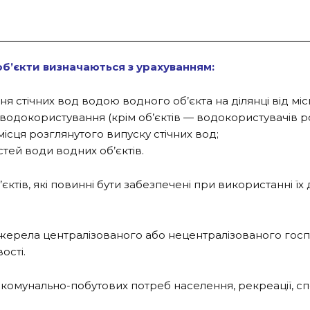
об’єкти визначаються з урахуванням:
я стічних вод водою водного об’єкта на ділянці від мі
водокористування (крім об’єктів — водокористувачів р
ісця розглянутого випуску стічних вод;
тей води водних об’єктів.
ктів, які повинні бути забезпечені при використанні їх
жерела централізованого або нецентралізованого госп
ості.
омунально-побутових потреб населення, рекреації, спо