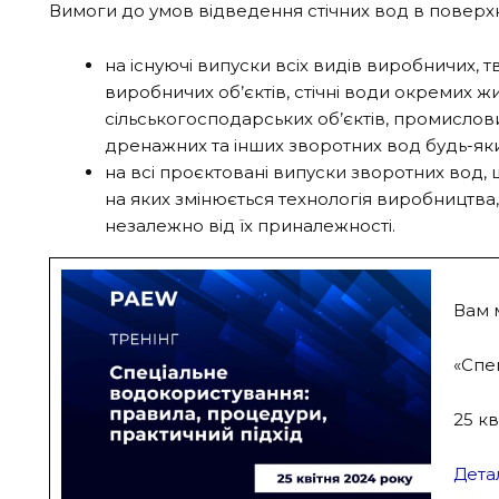
Вимоги до умов відведення стічних вод в поверх
на існуючі випуски всіх видів виробничих, 
виробничих об’єктів, стічні води окремих ж
сільськогосподарських об’єктів, промисло
дренажних та інших зворотних вод будь-яких
на всі проєктовані випуски зворотних вод,
на яких змінюється технологія виробництва, 
незалежно від їх приналежності.
Вам 
«Спе
25 кв
Дета