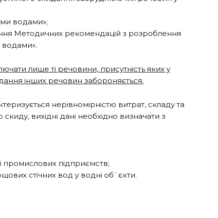
ими водами»;
дження Методичних рекомендацій з розроблення
 водами».
лючати лише ті речовини, присутність яких у
идання інших речовин забороняється.
актеризується нерівномірністю витрат, складу та
киду, вихідні дані необхідно визначати з
 і промислових підприємств;
щових стічних вод у водні об`єкти.