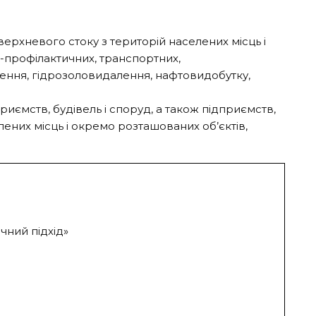
верхневого стоку з територій населених місць і
о-профілактичних, транспортних,
ення, гідрозоловидалення, нафтовидобутку,
иємств, будівель і споруд, а також підприємств,
лених місць і окремо розташованих об’єктів,
чний підхід»