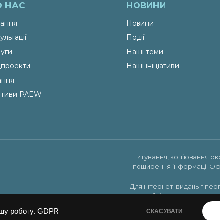
О НАС
НОВИНИ
ання
Новини
ультації
Події
уги
Наші теми
проекти
Наші ініціативи
ання
іативи PAEW
Цитування, копіювання ок
поширення інформації Оф
Для інтернет-видань гіпер
публікуватись на права
шу роботу.
GDPR
СКАСУВАТИ