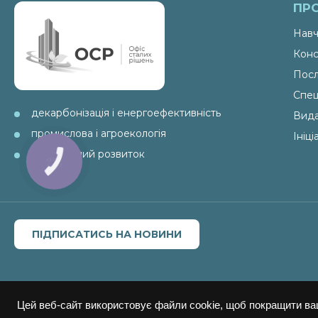
ПР
Навч
Конс
Посл
Спец
декарбонізація і енергоефективність
Вид
промислова і агроекологія
Ініц
ESG і сталий розвиток
ПІДПИСАТИСЬ НА НОВИНИ
Цей веб-сайт використовує файли cookie, щоб покращити ва