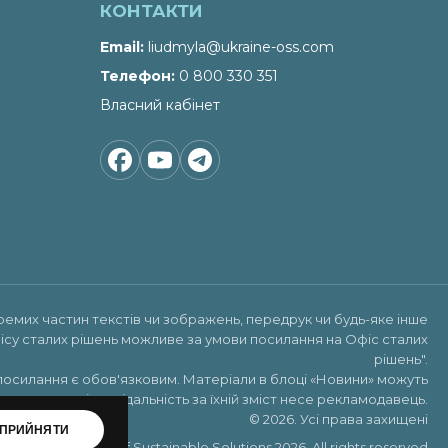
КОНТАКТИ
Email
liudmyla@ukraine-oss.com
Телефон
0 800 330 351
Власний кабінет
ремих частин текстів чи зображень, передрук чи будь-яке інше
ісу сталих рішень можливе за умови посилання на
Офіс сталих
рішень"
.
посилання є обов'язковим. Матеріали в блоці «Новини» можуть
х реклами, відповідальність за їхній зміст несе рекламодавець.
© 2026. Усі права захищені
ПРИЙНЯТИ
Copyright ©Office of Sustainable Solutions 2026. All rights reserved