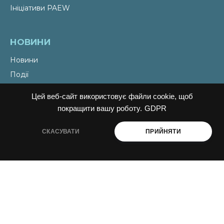
Ініціативи PAEW
НОВИНИ
Новини
Події
Наші теми
Цей веб-сайт використовує файли cookie, щоб
Наші ініціативи
покращити вашу роботу.
GDPR
СКАСУВАТИ
ПРИЙНЯТИ
КОНТАКТИ
Email
liudmyla@ukraine-oss.com
Телефон
0 800 330 351
Власний кабінет