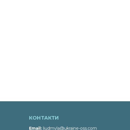
КОНТАКТИ
Email
liudmyla@ukraine-oss.com