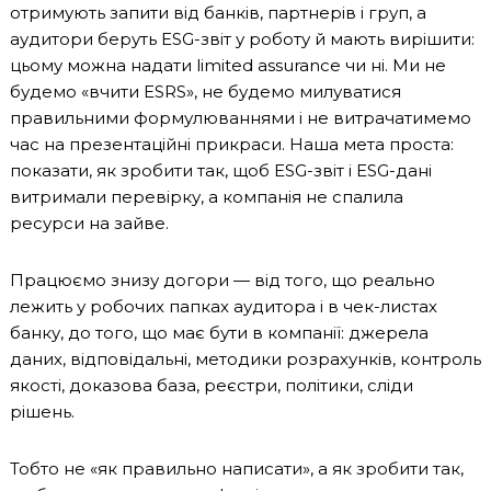
отримують запити від банків, партнерів і груп, а
аудитори беруть ESG-звіт у роботу й мають вирішити:
цьому можна надати limited assurance чи ні. Ми не
будемо «вчити ESRS», не будемо милуватися
правильними формулюваннями і не витрачатимемо
час на презентаційні прикраси. Наша мета проста:
показати, як зробити так, щоб ESG-звіт і ESG-дані
витримали перевірку, а компанія не спалила
ресурси на зайве.
Працюємо знизу догори — від того, що реально
лежить у робочих папках аудитора і в чек-листах
банку, до того, що має бути в компанії: джерела
даних, відповідальні, методики розрахунків, контроль
якості, доказова база, реєстри, політики, сліди
рішень.
Тобто не «як правильно написати», а як зробити так,