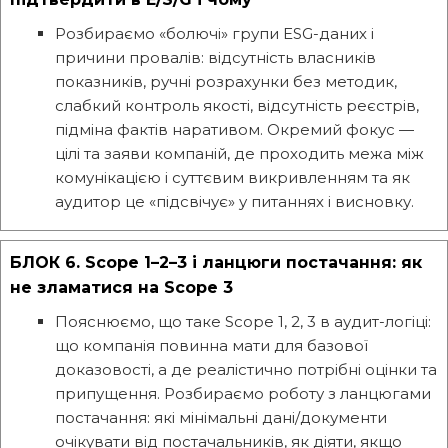
Розбираємо «болючі» групи ESG-даних і
причини провалів: відсутність власників
показників, ручні розрахунки без методик,
слабкий контроль якості, відсутність реєстрів,
підміна фактів наративом. Окремий фокус —
цілі та заяви компаній, де проходить межа між
комунікацією і суттєвим викривленням та як
аудитор це «підсвічує» у питаннях і висновку.
БЛОК 6. Scope 1–2–3 і ланцюги постачання: як
не зламатися на Scope 3
Пояснюємо, що таке Scope 1, 2, 3 в аудит-логіці:
що компанія повинна мати для базової
доказовості, а де реалістично потрібні оцінки та
припущення. Розбираємо роботу з ланцюгами
постачання: які мінімальні дані/документи
очікувати від постачальників, як діяти, якщо