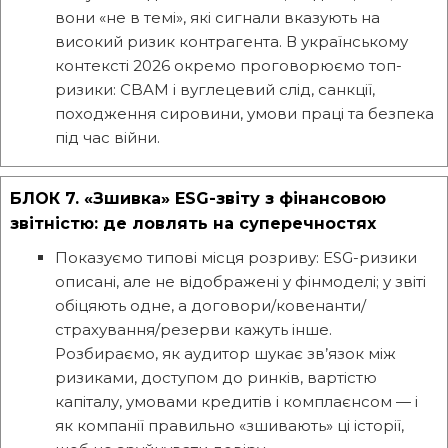
вони «не в темі», які сигнали вказують на
високий ризик контрагента. В українському
контексті 2026 окремо проговорюємо топ-
ризики: CBAM і вуглецевий слід, санкції,
походження сировини, умови праці та безпека
під час війни.
БЛОК 7. «Зшивка» ESG-звіту з фінансовою
звітністю: де ловлять на суперечностях
Показуємо типові місця розриву: ESG-ризики
описані, але не відображені у фінмоделі; у звіті
обіцяють одне, а договори/ковенанти/
страхування/резерви кажуть інше.
Розбираємо, як аудитор шукає зв’язок між
ризиками, доступом до ринків, вартістю
капіталу, умовами кредитів і комплаєнсом — і
як компанії правильно «зшивають» ці історії,