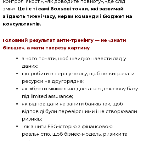
контролі якості», «як доводите повноту», «де слід
змін».
Це і є ті самі больові точки, які зазвичай
з’їдають тижні часу, нерви команди і бюджет на
консультантів.
Головний результат анти-тренінгу — не
«знати
більше
», а мати тверезу картину
:
з чого почати, щоб швидко навести лад у
даних;
що робити в першу чергу, щоб не витрачати
ресурси на другорядне;
як зібрати мінімально достатню доказову базу
під limited assurance;
як відповідати на запити банків так, щоб
відповіді були перевіряними і не створювали
ризиків;
і як зшити ESG-історію з фінансовою
реальністю, щоб бізнес-модель, ризики та