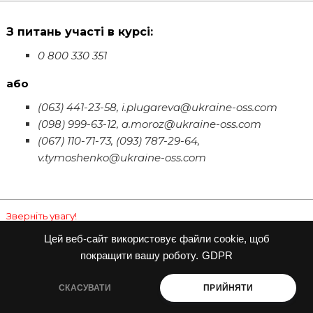
З питань участі в курсі:
0 800 330 351
або
(063) 441-23-58, i.plugareva@ukraine-oss.com
(098) 999-63-12, a.moroz@ukraine-oss.com
(067) 110-71-73, (093) 787-29-64,
v.tymoshenko@ukraine-oss.com
Зверніть увагу!
Цей веб-сайт використовує файли cookie, щоб
Всі матеріали, отримані на курсах, тренінгах, вебінарах,
покращити вашу роботу.
GDPR
робочих групах «Офісу сталих рішень» та Асоціації
професіоналів довкілля PAEW, які надаються в записі,
СКАСУВАТИ
ПРИЙНЯТИ
розсилками чи іншим способом, захищені авторським
правом і підлягають поширенню зі згоди організаторів.