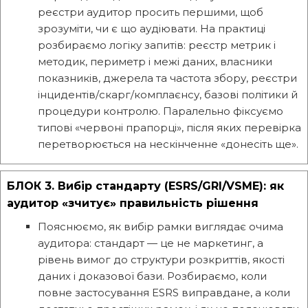
реєстри аудитор просить першими, щоб
зрозуміти, чи є що аудіювати. На практиці
розбираємо логіку запитів: реєстр метрик і
методик, периметр і межі даних, власники
показників, джерела та частота збору, реєстри
інцидентів/скарг/комплаєнсу, базові політики й
процедури контролю. Паралельно фіксуємо
типові «червоні прапорці», після яких перевірка
перетворюється на нескінченне «донесіть ще».
БЛОК 3. Вибір стандарту (ESRS/GRI/VSME): як
аудитор «зчитує» правильність рішення
Пояснюємо, як вибір рамки виглядає очима
аудитора: стандарт — це не маркетинг, а
рівень вимог до структури розкриттів, якості
даних і доказової бази. Розбираємо, коли
повне застосування ESRS виправдане, а коли