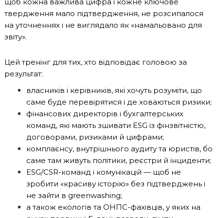
щоб кожна важлива цифра і кожне ключове
твердження мало підтвердження, не розсипалося
на уточненнях і не виглядало як «намальовано для
звіту».
Цей тренінг для тих, хто відповідає головою за
результат:
власників і керівників, які хочуть розуміти, що
саме буде перевірятися і де ховаються ризики;
фінансових директорів і бухгалтерських
команд, які мають зшивати ESG із фінзвітністю,
договорами, ризиками й цифрами;
комплаєнсу, внутрішнього аудиту та юристів, бо
саме там живуть політики, реєстри й інциденти;
ESG/CSR-команд і комунікацій — щоб не
зробити «красиву історію» без підтверджень і
не зайти в greenwashing;
а також екологів та ОНПС-фахівців, у яких на