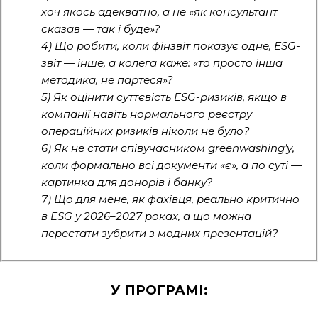
хоч якось адекватно, а не «як консультант
сказав — так і буде»?
4) Що робити, коли фінзвіт показує одне, ESG-
звіт — інше, а колега каже: «то просто інша
методика, не партеся»?
5) Як оцінити суттєвість ESG-ризиків, якщо в
компанії навіть нормального реєстру
операційних ризиків ніколи не було?
6) Як не стати співучасником greenwashing’у,
коли формально всі документи «є», а по суті —
картинка для донорів і банку?
7) Що для мене, як фахівця, реально критично
в ESG у 2026–2027 роках, а що можна
перестати зубрити з модних презентацій?
У ПРОГРАМІ: