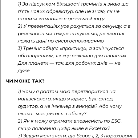
1) За підсумком більшості тренінгів я знаю ще
п’ять нових абревіатур, але не знаю, як не
втопити компанію в greenwashing’у
2) У презентаціях усе рахується за секунду, а в
реальності ми тиждень шукаємо, де взагалі
лежать дані по енергоспоживанню
3) Тренінг обіцяє «практику», а закінчується
обговоренням, як «це важливо для планети».
Для планети — так, для робочих днів — не
дуже
ЧИ МОЖЕ ТАК?
1) Чому я раптом маю перетворитися на
напівеколога, якщо я юрист, бухгалтер,
аудитор, а не інженер з викидів? Або чому
еколог має ритись в обліку?
2) Як я можу отримати впевненість по ESG,
якщо половина цифр живе в Excel’ах?
3) Звідки мені знати, що Scope 1, 2, 3 пораховані