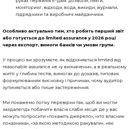
руках первинні Е-дані: дозволи, ліміти,
моніторинг, відходи, вода, викиди, журнали,
підрядники та виробничі майданчики.
Особливо актуально тим, хто робить перший звіт
або готується до limited assurance у 2026 році
через експорт, вимоги банків чи умови групи.
У процесі ви зрозумієте, як відрізняється limited від
reasonable assurance не «у визначенні», а в реальному
житті: у глибині тестів, вимогах до доказів, типових
формулюваннях висновку і причинах, чому аудитор
зупиняється або пише застереження.
Ми покажемо логіку перевірки так, щоб ви могли
заздалегідь побачити власні слабкі місця: де у вас
можуть попросити «покажіть джерело», «хто власник
показника», «за якою методикою рахували», «які