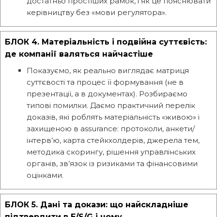
достатньо простіших рамок, і як це пояснювати
керівництву без «мови регулятора».
БЛОК 4. Матеріальність і подвійна суттєвість:
де компанії валяться найчастіше
Показуємо, як реально виглядає матриця
суттєвості та процес її формування (не в
презентації, а в документах). Розбираємо
типові помилки. Даємо практичний перелік
доказів, які роблять матеріальність «живою» і
захищеною в assurance: протоколи, анкети/
інтерв’ю, карта стейкхолдерів, джерела тем,
методика скорингу, рішення управлінських
органів, зв’язок із ризиками та фінансовими
оцінками.
БЛОК 5. Дані та докази: що найскладніше
підтвердити в E/S/G і чому