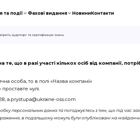
 та події
Фахові видання
Новини
Контакти
вірить аудитор» та сертифікація знань
 те, що в разі участі кількох осіб від компанії, пот
на особа, то в полі «Назва компанії»
 проставте нулі.
028, a.prystupa@ukraine-oss.com
бку персональних даних та погоджуєтесь з тим, що під час зах
ображення, в подальшому можуть бути опубліковані на майданчи