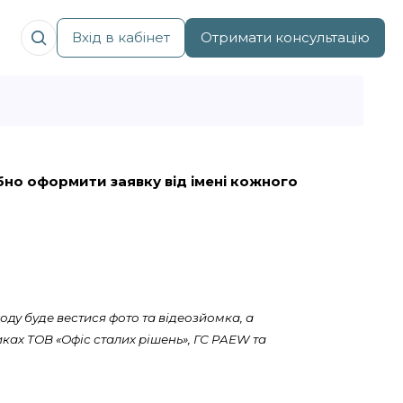
Вхід в кабінет
Отримати консультацію
рібно оформити заявку від імені кожного
оду буде вестися фото та відеозйомка, а
ках ТОВ «Офіс сталих рішень», ГС PAEW та