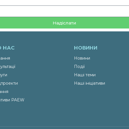
Надіслати
О НАС
НОВИНИ
ання
Новини
ультації
Події
уги
Наші теми
проекти
Наші ініціативи
ання
іативи PAEW