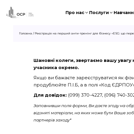
Про нас
Послуги
Навчання
Головна
/
Реєстрація на перший анти-тренінг для бізнесу «ESG: що пере
Шановні колеги, звертаємо вашу увагу на
учасника окремо.
Якщо ви бажаєте зареєструватися як фізич
продублюйте П.І.Б, а в полі «Код ЄДРПОУ»
Для довідок:
(099) 370-4227, (096) 740-3
Заповнивши поля форми, Ви даєте згоду на обро
відзняті матеріали, на яких може бути Ваше з
партнерів заходу*