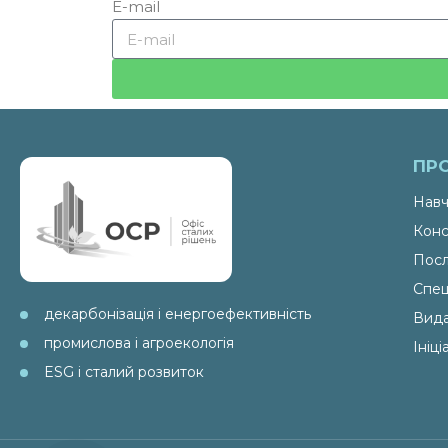
E-mail
ПР
Навч
Конс
Посл
Спец
декарбонізація і енергоефективність
Вид
промислова і агроекологія
Ініц
ESG і сталий розвиток