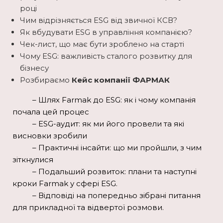
році
Чим відрізняється ESG від звичної КСВ?
Як вбудувати ESG в управління компанією?
Чек-лист, що має бути зроблено на старті
Чому ESG: важливість сталого розвитку для
бізнесу
Розбираємо
Кейс компанії ФАРМАК
– Шлях Farmak до ESG: як і чому компанія
почала цей процес
– ESG-аудит: як ми його провели та які
висновки зробили
– Практичні інсайти: що ми пройшли, з чим
зіткнулися
– Подальший розвиток: плани та наступні
кроки Farmak у сфері ESG.
– Відповіді на попередньо зібрані питання
для прикладної та відвертої розмови.