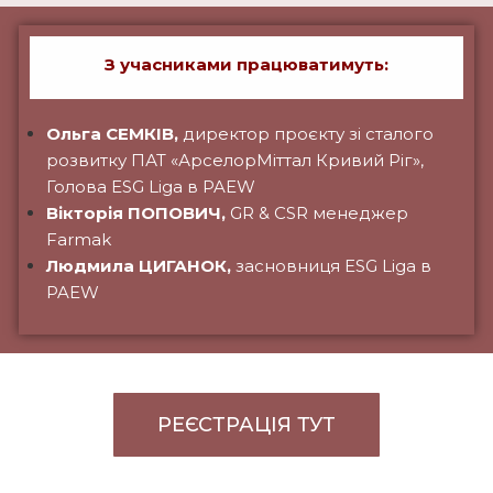
З учасниками працюватимуть:
Ольга СЕМКІВ,
директор проєкту зі сталого
розвитку ПАТ «АрселорМіттал Кривий Ріг»,
Голова ESG Liga в PAEW
Вікторія ПОПОВИЧ,
GR & CSR менеджер
Farmak
Людмила ЦИГАНОК,
засновниця
ESG Liga в
PAEW
РЕЄСТРАЦІЯ ТУТ