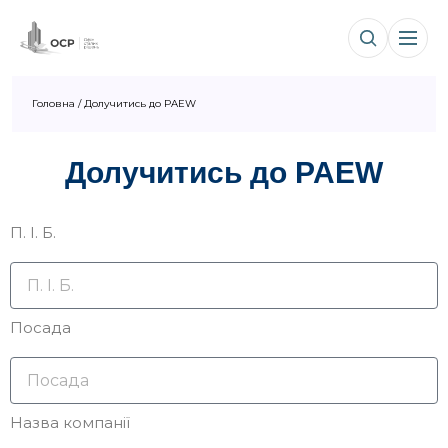
Головна
/
Долучитись до PAEW
Долучитись до PAEW
П. І. Б.
Посада
Назва компанії