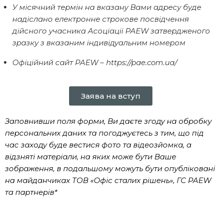
У місячний термін на вказану Вами адресу буде
надіслано електронне строкове посвідчення
дійсного учасника Асоціації
PAEW
затвердженого
зразку з вказаним індивідуальним номером
Офіційний сайт PAE
W
–
https://pae.com.ua/
Заява на вступ
Заповнивши поля форми, Ви даєте згоду на обробку
персональних даних та погоджуєтесь з тим, що під
час заходу буде вестися фото та відеозйомка, а
відзняті матеріали, на яких може бути Ваше
зображення, в подальшому можуть бути опубліковані
на майданчиках ТОВ «Офіс сталих рішень», ГС PAEW
та партнерів*