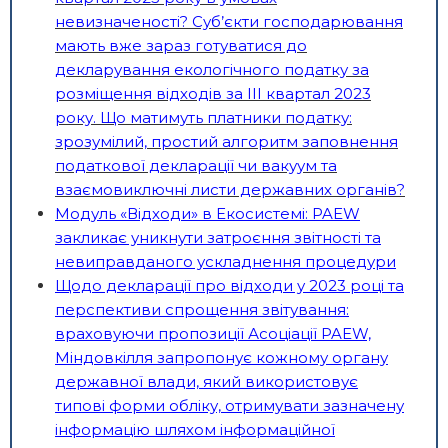
невизначеності? Суб’єкти господарювання
мають вже зараз готуватися до
декларування екологічного податку за
розміщення відходів за ІІІ квартал 2023
року. Що матимуть платники податку:
зрозумілий, простий алгоритм заповнення
податкової декларації чи вакуум та
взаємовиключні листи державних органів?
Модуль «Відходи» в Екосистемі: PAEW
закликає уникнути затроєння звітності та
невиправданого ускладнення процедури
Щодо декларації про відходи у 2023 році та
перспективи спрощення звітування:
враховуючи пропозиції Асоціації PAEW,
Міндовкілля запропонує кожному органу
державної влади, який використовує
типові форми обліку, отримувати зазначену
інформацію шляхом інформаційної