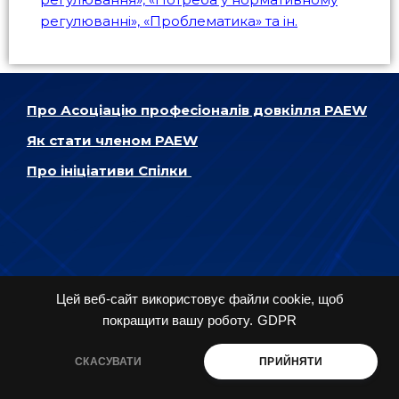
регулюванні», «Проблематика» та ін.
Про Асоціацію професіоналів довкілля PAEW
Як стати членом PAEW
Про ініціативи Спілки
Про платформу взаємодії «ЕКОтрансформація»
Цей веб-сайт використовує файли cookie, щоб
Більше навчальних програм для
покращити вашу роботу.
GDPR
енвайронменталістів
СКАСУВАТИ
ПРИЙНЯТИ
Підписатись на оновлення в телеграм-каналі