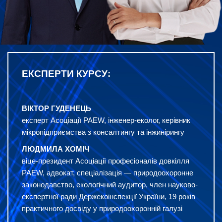
ЕКСПЕРТИ КУРСУ:
ВІКТОР ГУДЕНЕЦЬ
експерт Асоціації PAEW, інженер-еколог,
керівник
мікропідприємства з консалтингу
та інжинірингу
ЛЮДМИЛА ХОМІЧ
віце-президент Асоціації професіоналів
довкілля
PAEW, адвокат, спеціалізація —
природоохоронне
законодавство,
екологічний аудитор, член науково-
експертної ради Держекоінспекції України, 19
років
практичного досвіду у
природоохоронній галузі