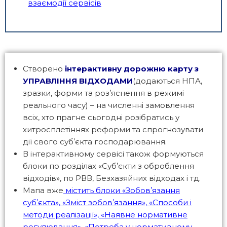
взаємодії сервісів
Створено
інтерактивну дорожню карту з
УПРАВЛІННЯ ВІДХОДАМИ
(додаються НПА,
зразки, форми та розʼяснення в режимі
реального часу) – на численні замовлення
всіх, хто прагне сьогодні розібратись у
хитросплетіннях реформи та спрогнозувати
дії свого субʼєкта господарювання.
В інтерактивному сервісі також формуються
блоки по розділах «Субʼєкти з оброблення
відходів», по РВВ, Безхазяйних відходах і тд.
Мапа вже
містить блоки «Зобовʼязання
субʼєкта», «Зміст зобовʼязання», «Способи і
методи реалізації», «Наявне нормативне
регулювання», «Потреба у нормативному