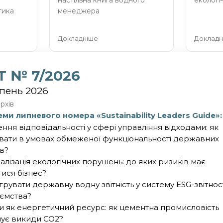
настільна книга водного
екологі
тика
менеджера
Докладніше
Докладн
Т № 7/2026
пень 2026
рхів
еми липневого номера «Sustainability Leaders Guide»:
ння відповідальності у сфері управління відходами: як
ати в умовах обмеженої функціональності державних
ів?
алізація екологічних порушень: до яких ризиків має
тися бізнес?
егрувати державну водну звітність у систему ESG-звітнос
ємства?
и як енергетичний ресурс: як цементна промисловість
ує викиди CO2?