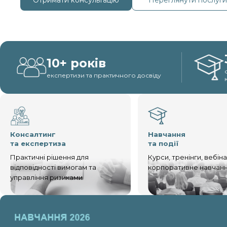
Отримати консультацію
Переглянути послуги
10+ років
експертизи та практичного досвіду
Консалтинг
Навчання
та експертиза
та події
Практичні рішення для
Курси, тренінги, вебін
відповідності вимогам та
корпоративне навчан
управління ризиками