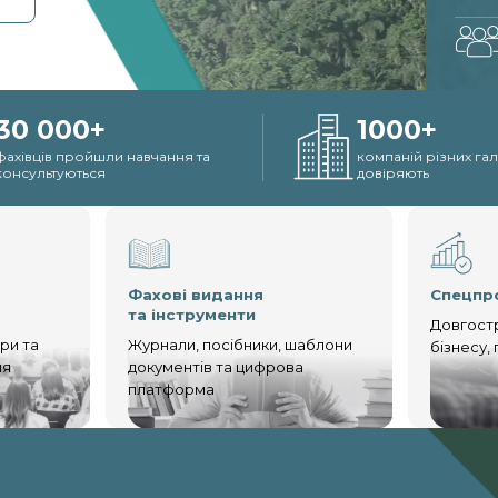
30 000+
1000+
фахівців пройшли навчання та
компаній різних га
консультуються
довіряють
Фахові видання
Спецпр
та інструменти
Довгостр
ари та
Журнали, посібники, шаблони
бізнесу,
ня
документів та цифрова
платформа