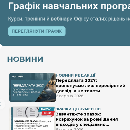
НОВИНИ
НОВИНИ РЕДАКЦІЇ
Передплата 2027:
пропонуємо лиш перевірений
досвід, а не тексти
6 серпня 2026
ЗРАЗКИ ДОКУМЕНТІВ
Завантажте зразок:
Розрахунок за розміщення
відходів у спеціально
відведених для цього місцях
6 серпня 2026