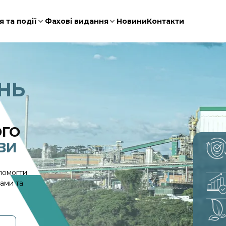
 та події
Фахові видання
Новини
Контакти
НЬ
ОГО
ВИ
помогти
ами та