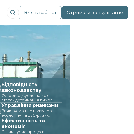
Вхід в кабінет
Отримати консультацію
Відповідність
законодавству
Супроводжуємо на всіх
етапах дотримання вимог
Управління ризиками
Виявляємо та мінімізуємо
екологічні та ESG-ризики
Ефективність та
економія
Оптимізуємо процеси,