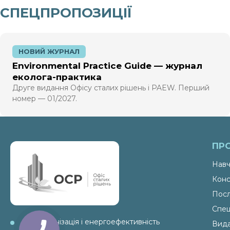
СПЕЦПРОПОЗИЦІЇ
НОВИЙ ЖУРНАЛ
Environmental Practice Guide — журнал
еколога-практика
Друге видання Офісу сталих рішень і PAEW. Перший
номер — 01/2027.
ПР
Навч
Конс
Посл
Спец
декарбонізація і енергоефективність
Вид