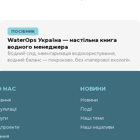
ПОСІБНИК
WaterOps Україна — настільна книга
водного менеджера
Водний слід, інвентаризація водокористування,
водний баланс — покроково, без «паперової екології».
О НАС
НОВИНИ
ання
Новини
ультації
Події
уги
Наші теми
проекти
Наші ініціативи
ання