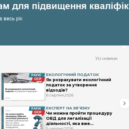
Усі новини
ЕКОЛОГІЧНИЙ ПОДАТОК
Як розрахувати екологічний
податок за утворення
відходів?
6 серпня 2026
ЕКСПЕРТ НА ЗВ’ЯЗКУ
Чи можна пройти процедуру
ОВД для легалізації
діяльності, яка вже
здійснювалася без неї, через
5 серпня 2026