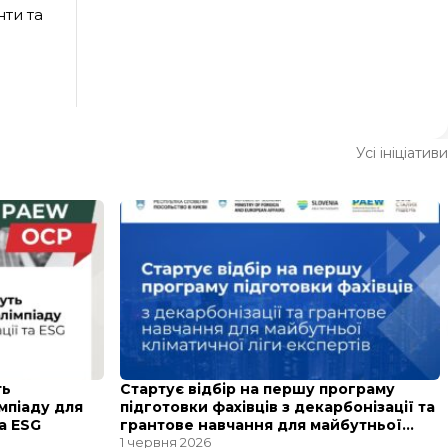
ти та
Усі ініціативи
ть
Стартує відбір на першу програму
мпіаду для
підготовки фахівців з декарбонізації та
та ESG
грантове навчання для майбутньої
кліматичної ліги експертів
1 червня 2026