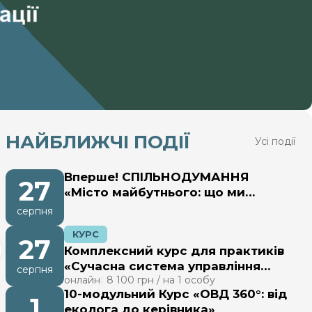
НАЙБЛИЖЧІ ПОДІЇ
Усі події
Вперше! СПІЛЬНОДУМАННЯ
27
ЕКОТРАНСФОРМАЦІЯ
«Місто майбутнього: що ми
Інтегрований довкілєвий
дозвіл: які забруднюючі
будуємо сьогодні»
серпня
речовини та фактори
підлягають контролю?
5 серпня 2026
КУРС
27
Комплексний курс для практиків
ЕКСПЕРТ НА ЗВ’ЯЗКУ
«Сучасна система управління
серпня
Чи буде порушенням
онлайн
|
8 100 грн / на 1 особу
відходами: законодавчі вимоги,
законодавства невключення
10-модульний Курс «ОВД 360°: від
облік, дозволи та контроль»
1
пакувальних матеріалів, які
еколога до керівника»
продаються як ТМЦ, до
4 серпня 2026