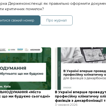
рка Держекоінспекції: як правильно оформити докумен
ти критичних помилок?
итися свіжий номер
Про журнал
ІЛЬНОДУМАННЯ «Місто
В Україні вперше проведу
: що ми будуємо сьогодні»
професійну кліматичну олі
фахівців з декарбонізації 
3 червня 2026