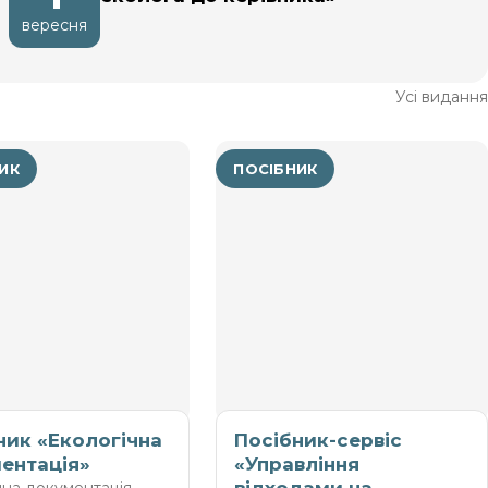
переліку відходів?
вересня
Усі видання
ИК
ПОСІБНИК
ник «Екологічна
Посібник-сервіс
ентація»
«Управління