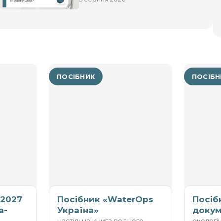
реконструкцію або
розширення виробництва?
ПОСІБНИК
ПОСІБН
 2027
Посібник «WaterOps
Посіб
а-
Україна»
докум