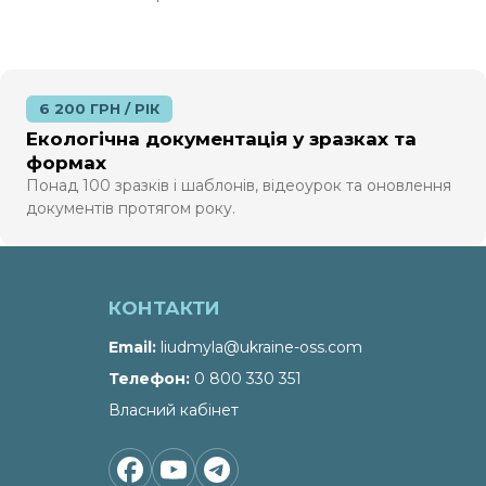
6 200 ГРН / РІК
Екологічна документація у зразках та
формах
Понад 100 зразків і шаблонів, відеоурок та оновлення
документів протягом року.
КОНТАКТИ
Email
liudmyla@ukraine-oss.com
Телефон
0 800 330 351
Власний кабінет