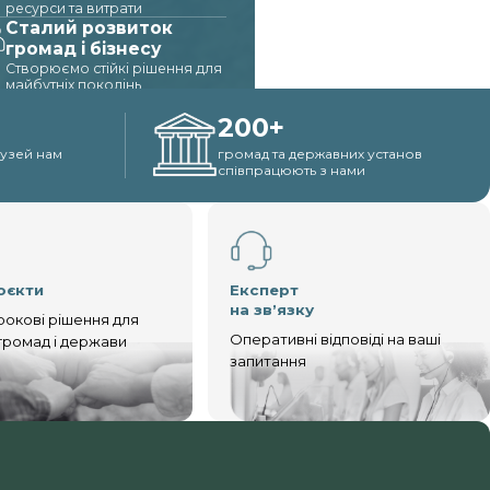
ресурси та витрати
Сталий розвиток
громад і бізнесу
Створюємо стійкі рішення для
майбутніх поколінь
200+
лузей нам
громад та державних установ
співпрацюють з нами
оєкти
Експерт
на звʼязку
окові рішення для
Оперативні відповіді на ваші
 громад і держави
запитання