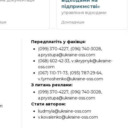
відходами на
чна документація
підприємстві»
управління відходами
іше
Докладніше
Передплатіть у фахівця:
(099) 370-4227, (096) 740-3028,
a.prystupa@ukraine-oss.com
(068) 602-42-33, v.skrypnyk@ukraine-
oss.com
(067) 110-71-73, (093) 787-29-64,
v.tymoshenko@ukraine-oss.com
З питань реклами:
(099) 370-4227, (096) 740-3028,
a.prystupa@ukraine-oss.com
Стати автором:
ті
liudmyla@ukraine-oss.com
v.kovalenko@ukraine-oss.com