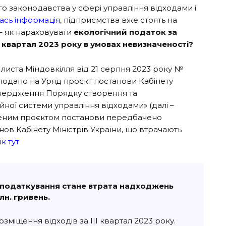
 законодавства у сфері управління відходами і
лась інформація
, підприємства вже стоять на
– як нараховувати
екологічний податок за
ІІ квартал 2023 року
в умовах невизначеності?
 листа Міндовкілля від 21 серпня 2023 року №
я подано на Уряд проєкт постанови Кабінету
атвердження Порядку створення та
йної системи управління відходами» (далі –
ченим проєктом постанови передбачено
нов Кабінету Міністрів України, що втрачають
к тут
 оподаткування стане втрата надходжень
лн. гривень.
міщення відходів за ІІІ квартал 2023 року.