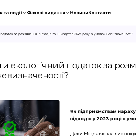
 та події
Фахові видання
Новини
Контакти
одаток за розміщення відходів за ІІІ квартал 2023 року в умовах невизначеності?
 екологічний податок за розміщ
 невизначеності?
Як підприємствам нараху
відходів у 2023 році в ум
Доки Міндовкілля лиш ініц