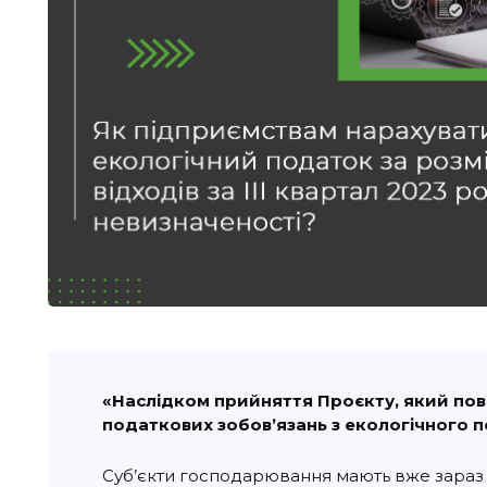
«Наслідком прийняття Проєкту, який пов
податкових зобовʼязань з екологічного по
Суб’єкти господарювання мають вже зараз г