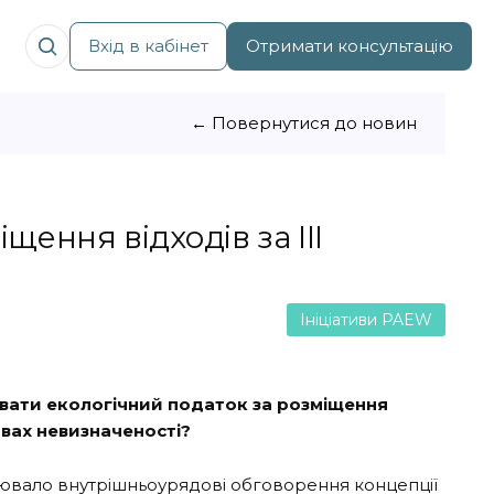
Вхід в кабінет
Отримати консультацію
← Повернутися до новин
ення відходів за ІІІ
Ініціативи PAEW
вати екологічний податок за розміщення
овах невизначеності?
іювало внутрішньоурядові обговорення концепції