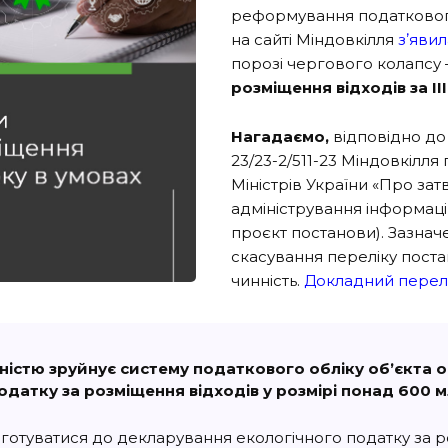
реформування податкового
на сайті Міндовкілля
зʼяви
порозі чергового колапсу 
розміщення відходів
за І
Нагадаємо,
відповідно до
23/23-2/511-23 Міндовкілл
Міністрів України «Про з
адміністрування інформаці
проєкт постанови). Зазна
скасування переліку поста
чинність.
Докладний перелі
ністю зруйнує систему податкового обліку обʼєкта
датку за розміщення відходів у розмірі понад 600 м
отуватися до декларування екологічного податку за роз