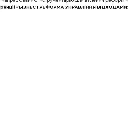
и напрацюванню інструментарію для втілення реформ на
ренції «БІЗНЕС І РЕФОРМА УПРАВЛІННЯ ВІДХОДАМИ: 