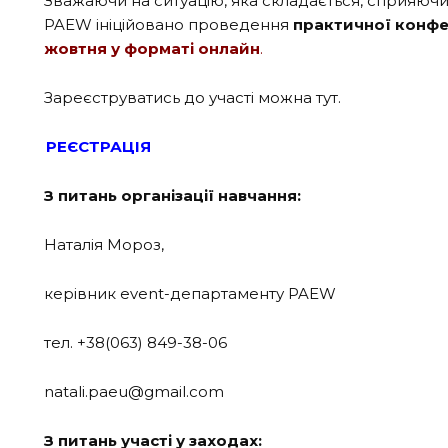
Зважаючи на ситуацію, яка складається, сприяюч
PAEW ініційовано проведення
практичної конфе
жовтня у форматі онлайн
.
Зареєструватись до участі можна тут.
РЕЄСТРАЦІЯ
З питань організації навчання:
Наталія Мороз,
керівник event-департаменту PAEW
тел. +38(063) 849-38-06
natali.paeu@gmail.com
З питань участі у заходах: