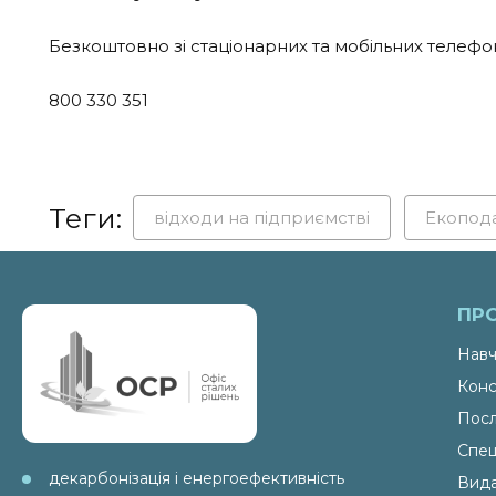
Безкоштовно зі стаціонарних та мобільних телефон
800 330 351
Теги:
відходи на підприємстві
Екопод
ПР
Навч
Конс
Посл
Спец
декарбонізація і енергоефективність
Вид