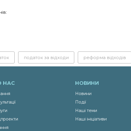
ів:
аток
податок за відходи
реформа відходів
О НАС
НОВИНИ
ання
Новини
ультації
Події
уги
Наші теми
проекти
Наші ініціативи
ання