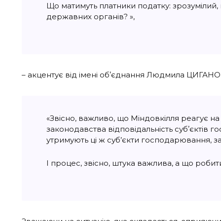
Що матимуть платники податку: зрозумілий,
державних органів? »,
– акцентує від імені обʼєднання
Людмила ЦИГАНОК, 
«Звісно, важливо, що Міндовкілля реагує н
законодавства відповідальність субʼєктів 
утримують ці ж суб’єкти господарювання, 
І процес, звісно, штука важлива, а що роб