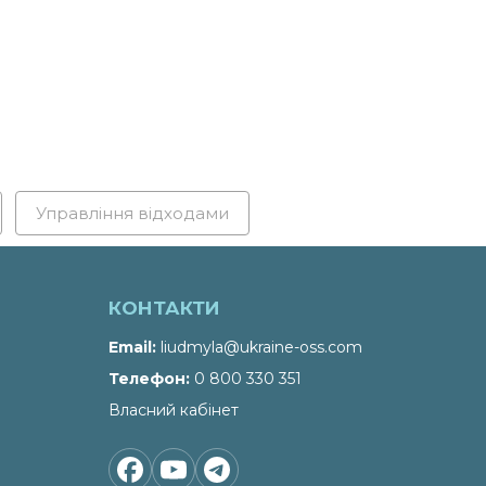
Управління відходами
КОНТАКТИ
Email
liudmyla@ukraine-oss.com
Телефон
0 800 330 351
Власний кабінет