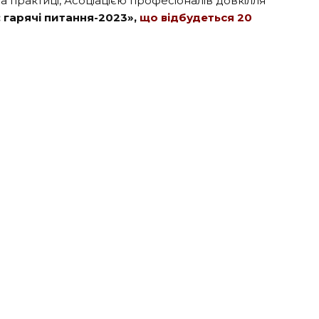
 практиці, Асоціацією професіоналів довкілля
гарячі питання-2023»,
що
відбудеться 20