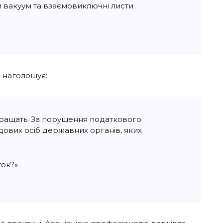
и вакуум та взаємовиключні листи
 наголошує:
окращать. За порушення податкового
дових осіб державних органів, яких
ток?»