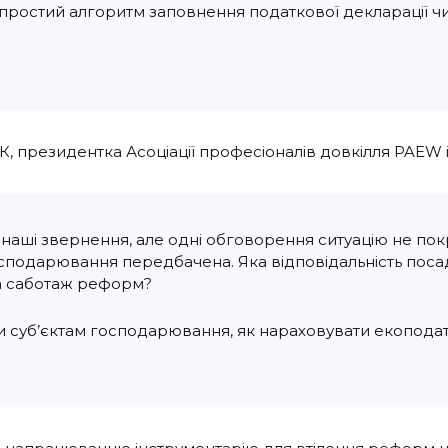
 простий алгоритм заповнення податкової декларації ч
президентка Асоціації професіоналів довкілля PAEW і
а наші звернення, але одні обговорення ситуацію не п
господарювання передбачена. Яка відповідальність поса
за саботаж реформ?
ити суб’єктам господарювання, як нараховувати екопода