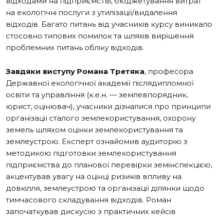
відходами на підприємстві, бюджетування витрат
на екологічні послуги з утилізації/видалення
відходів. Багато питань від учасників курсу виникало
стосовно типових помилок та шляхів вирішення
проблемних питань обліку відходів.
Завдяки виступу
Романа Третяка
, професора
Державної екологічної академії післядипломної
освіти та управління (к.е.н. — землевпорядник,
юрист, оцінювач), учасники дізналися про принципи
організації сталого землекористування, охорону
земель шляхом оцінки землекористування та
землеустрою. Експерт ознайомив аудиторію з
методикою підготовки землекористування
підприємства до планової перевірки земінспекцією,
акцентував увагу на оцінці ризиків впливу на
довкілля, землеустрою та організації ділянки щодо
тимчасового складування відходів. Роман
започаткував дискусію з практичних кейсів