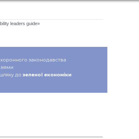
ity leaders guide»
оохоронного законодавства
зіями
 шляху до
зеленої економіки