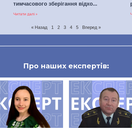
тимчасового зберігання відхо...
Читати далі »
Ч
« Назад
1
2
3
4
5
Вперед »
Про наших експертів: