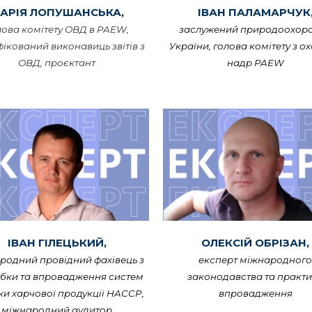
АРІЯ ЛОПУШАНСЬКА,
ІВАН ПАЛАМАРЧУК
лова комітету ОВД в PAEW,
заслужений природоохор
ікований виконавиць звітів з
України, голова комітету з о
ОВД, проєктант
надр PAEW
ІВАН ГІЛЕЦЬКИЙ,
ОЛЕКСІЙ ОБРІЗАН,
родний провідний фахівець з
експерт міжнародного
бки та впровадження систем
законодавства та практ
ки харчової продукції HACCP,
впровадження
міжнародний аудитор