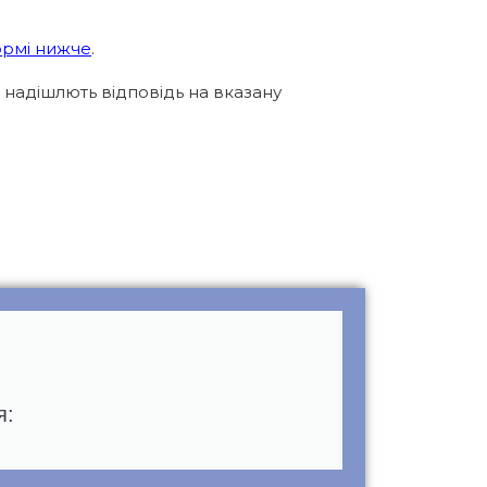
ормі нижче
.
і надішлють відповідь на вказану
я: