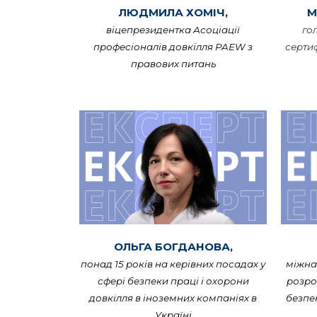
ЛЮДМИЛА ХОМІЧ,
М
віцепрезидентка Асоціації
го
професіоналів довкілля PAEW з
сертиф
правових питань
ОЛЬГА БОГДАНОВА,
понад 15 років на керівних посадах у
міжна
сфері безпеки праці і охорони
розро
довкілля в іноземних компаніях в
безпе
Україні