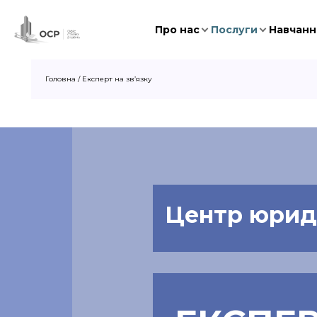
Про нас
Послуги
Навчання
Головна
/
Експерт на зв’язку
Центр юриди