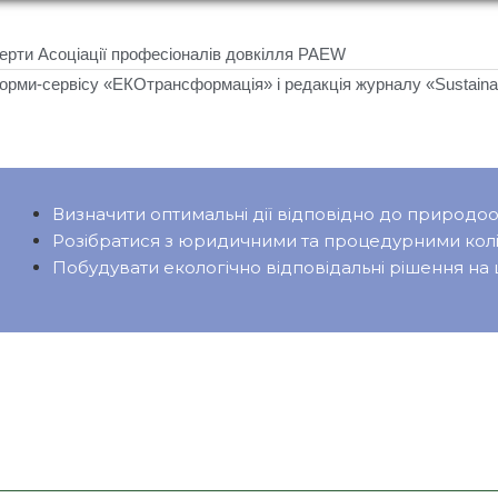
ерти Асоціації професіоналів довкілля PAEW
рми-сервісу «ЕКОтрансформація» і редакція журналу «Sustainabil
Визначити оптимальні дії відповідно до природ
Розібратися з юридичними та процедурними колі
Побудувати екологічно відповідальні рішення на