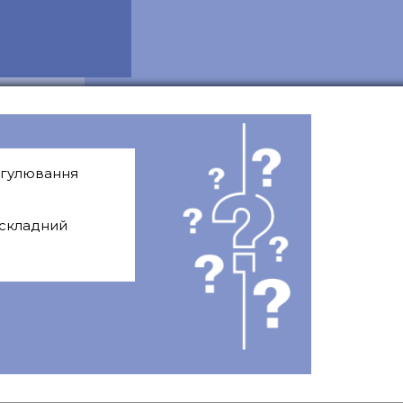
регулювання
 складний