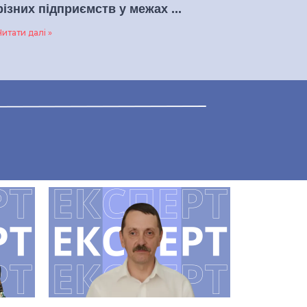
різних підприємств у межах ...
итати далі »