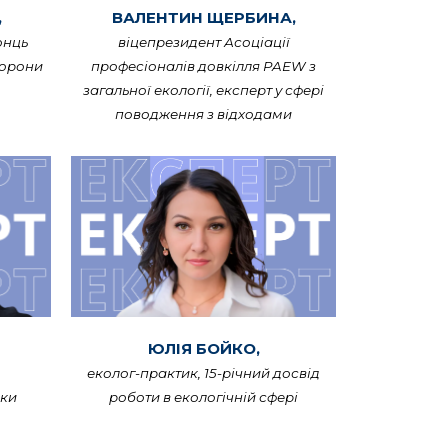
,
ВАЛЕНТИН ЩЕРБИНА,
онць
віцепрезидент Асоціації
хорони
професіоналів довкілля PAEW з
загальної екології, експерт у сфері
поводження з відходами
ЮЛІЯ БОЙКО,
еколог-практик, 15-річний досвід
ики
роботи в екологічній сфері