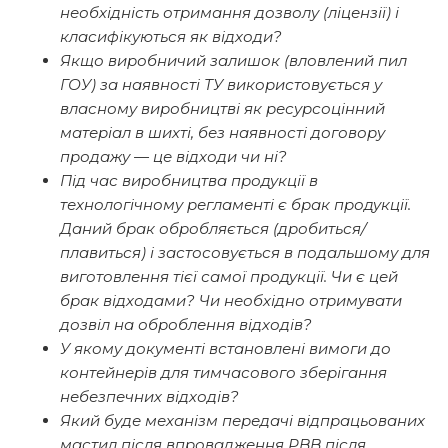
необхідність отримання дозволу (ліцензії) і
класифікуються як відходи?
Якщо виробничий залишок (вловлений пил
ГОУ) за наявності ТУ використовується у
власному виробництві як ресурсоцінний
матеріал в шихті, без наявності договору
продажу — це відходи чи ні?
Під час виробництва продукції в
технологічному регламенті є брак продукції.
Даний брак обробляється (дробиться/
плавиться) і застосовується в подальшому для
виготовлення тієї самої продукції. Чи є цей
брак відходами? Чи необхідно отримувати
дозвіл на оброблення відходів?
У якому документі встановлені вимоги до
контейнерів для тимчасового зберігання
небезпечних відходів?
Який буде механізм передачі відпрацьованих
мастил після впровадження РВВ після