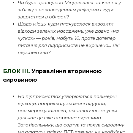
Чи буде проведено Міндовкілля навчання у
зв’язку з нововведенням реформи і куди
звертатися в області?
Щодо місць, куди планувалося вивозити
відходи зелених насаджень, уже давно «на
чутках» — років, мабуть, 10, проте дотепер
питання для підприємств не вирішено… Які
перспективи?
БЛОК ІІІ.
Управління вторинною
сировиною
На підприємствах утворюються полімерні
відходи, наприклад: зламані піддони,
полімерна упаковка, технологічні запуски —
для нас це вже вторинна сировина.
Заготівельнику, що сортує та тюкує сировину —
макулатуру, плівку, ПЕТ-пляшки, чи необхідно