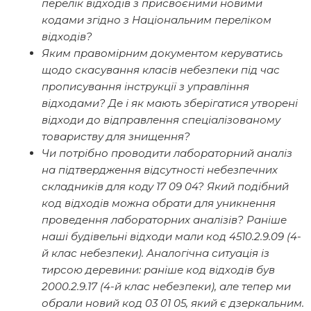
перелік відходів з присвоєними новими
кодами згідно з Національним переліком
відходів?
Яким правомірним документом керуватись
щодо скасування класів небезпеки під час
прописування інструкції з управління
відходами? Де і як мають зберігатися утворені
відходи до відправлення спеціалізованому
товариству для знищення?
Чи потрібно проводити лабораторний аналіз
на підтвердження відсутності небезпечних
складників для коду 17 09 04? Який подібний
код відходів можна обрати для уникнення
проведення лабораторних аналізів? Раніше
наші будівельні відходи мали код 4510.2.9.09 (4-
й клас небезпеки). Аналогічна ситуація із
тирсою деревини: раніше код відходів був
2000.2.9.17 (4-й клас небезпеки), але тепер ми
обрали новий код 03 01 05, який є дзеркальним.