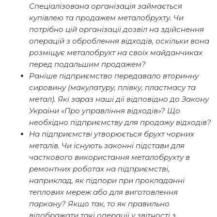
Спеціалізована організація займається
купівлею та продажем металобрухту. Чи
потрібно цій організації дозвіл на здійснення
операцій з оброблення відходів, оскільки вона
розміщує металобрухт на своїх майданчиках
перед подальшим продажем?
Раніше підприємство передавало вторинну
сировину (макулатуру, плівку, пластмасу та
метал). Які зараз наші дії відповідно до Закону
України «Про управління відходів»? Що
необхідно підприємству для продажу відходів?
На підприємстві утворюється брухт чорних
металів. Чи існують законні підстави для
часткового використання металобрухту в
ремонтних роботах на підприємстві,
наприклад, як підпори при прокладанні
теплових мереж або для виготовлення
паркану? Якщо так, то як правильно
відображати такі операції у звітності з