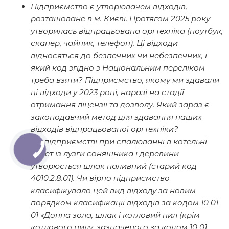
Підприємство є утворювачем відходів,
розташоване в м. Києві. Протягом 2025 року
утворилась відпрацьована оргтехніка (ноутбук,
сканер, чайник, телефон). Ці відходи
відносяться до безпечних чи небезпечних, і
який код згідно з Національним переліком
треба взяти? Підприємство, якому ми здавали
ці відходи у 2023 році, наразі на стадії
отримання ліцензії та дозволу. Який зараз є
законодавчий метод для здавання наших
відходів відпрацьованої оргтехніки?
На підприємстві при спалюванні в котельні
пелет із лузги соняшника і деревини
утворюється шлак паливний (старий код
4010.2.8.01). Чи вірно підприємство
класифікувало цей вид відходу за новим
порядком класифікації відходів за кодом 10 01
01 «Донна зола, шлак і котловий пил (крім
котлового пилу, зазначеного за кодом 10 01