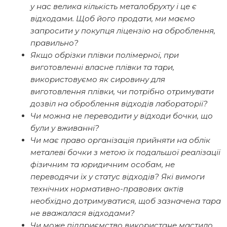
у нас велика кількість металобрухту і це є
відходами. Щоб його продати, ми маємо
запросити у покупця ліцензію на оброблення,
правильно?
Якщо обрізки плівки полімерної, при
виготовленні власне плівки та тари,
використовуємо як сировину для
виготовлення плівки, чи потрібно отримувати
дозвіл на оброблення відходів лабораторії?
Чи можна не переводити у відходи бочки, що
були у вживанні?
Чи має право організація прийняти на облік
металеві бочки з метою їх подальшої реалізації
фізичним та юридичним особам, не
переводячи їх у статус відходів? Які вимоги
технічних нормативно-правових актів
необхідно дотримуватися, щоб зазначена тара
не вважалася відходами?
Чи може підприємство використане мастило,