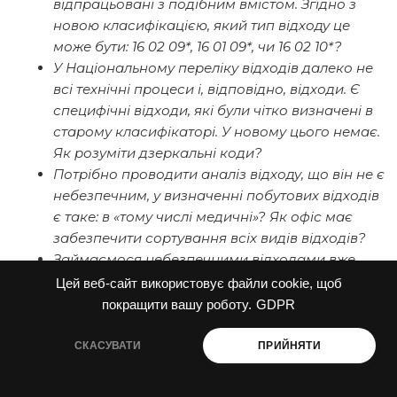
відпрацьовані з подібним вмістом. Згідно з
новою класифікацією, який тип відходу це
може бути: 16 02 09*, 16 01 09*, чи 16 02 10*?
У Національному переліку відходів далеко не
всі технічні процеси і, відповідно, відходи. Є
специфічні відходи, які були чітко визначені в
старому класифікаторі. У новому цього немає.
Як розуміти дзеркальні коди?
Потрібно проводити аналіз відходу, що він не є
небезпечним, у визначенні побутових відходів
є таке: в «тому числі медичні»? Як офіс має
забезпечити сортування всіх видів відходів?
Займаємося небезпечними відходами вже
багато років. У зв’язку з активними змінами
Цей веб-сайт використовує файли cookie, щоб
законодавства, які види робіт можна
покращити вашу роботу.
GDPR
виконувати зі своїм транспортом та складом?
Як проводити лабораторні аналізи мікросхем?
СКАСУВАТИ
ПРИЙНЯТИ
Якщо відхід згідно з Національним переліком
має код тільки як небезпечний, наприклад 15 01