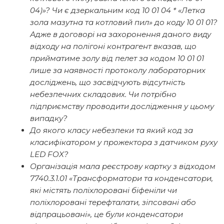
04)»? Чи є дзеркальним код 10 01 04 * «Летка
зола мазутна та котловий пил» до коду 10 01 01?
Адже в договорі на захоронення даного виду
відходу на полігоні контрагент вказав, що
прийматиме золу від пелет за кодом 10 01 01
лише за наявності протоколу лабораторних
досліджень, що засвідчують відсутність
небезпечних складових. Чи потрібно
підприємству проводити дослідження у цьому
випадку?
До якого класу небезпеки та який код за
класифікатором у прожектора з датчиком руху
LED FOX?
Організація мала реєстрову картку з відходом
7740.3.1.01 «Трансформатори та конденсатори,
які містять поліхлоровані біфеніли чи
поліхлоровані терефталати, зіпсовані або
відпрацьовані», це були конденсатори