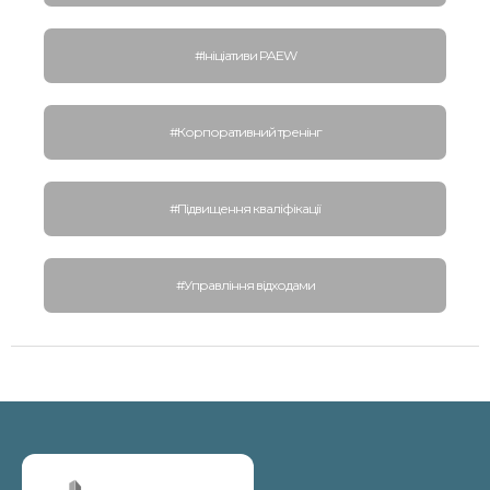
#Ініціативи PAEW
#Корпоративний тренінг
#Підвищення кваліфікації
#Управління відходами