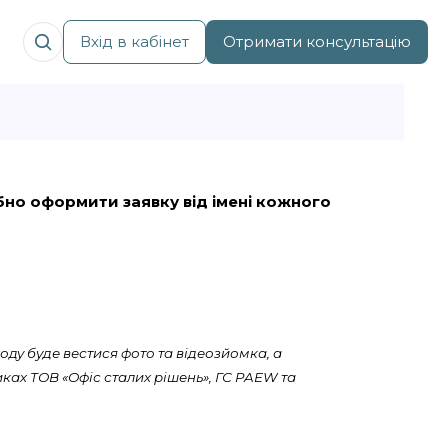
Вхід в кабінет
Отримати консультацію
рібно оформити заявку від імені кожного
оду буде вестися фото та відеозйомка, а
ках ТОВ «Офіс сталих рішень», ГС PAEW та