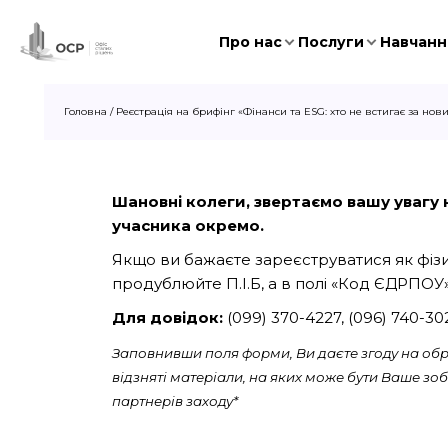
Про нас
Послуги
Навчання
Головна
/
Реєстрація на брифінг «Фінанси та ESG: хто не встигає за н
Шановні колеги, звертаємо вашу увагу на
учасника окремо.
Якщо ви бажаєте зареєструватися як фізич
продублюйте П.І.Б, а в полі «Код ЄДРПОУ»
Для довідок:
(099) 370-4227, (096) 740-3
Заповнивши поля форми, Ви даєте згоду на обро
відзняті матеріали, на яких може бути Ваше з
партнерів заходу*