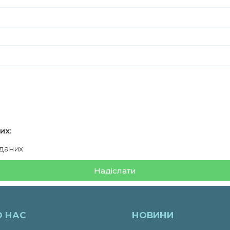
их:
 даних
Надіслати
О НАС
НОВИНИ