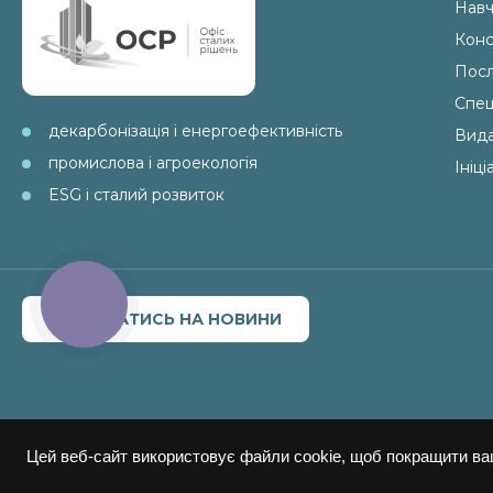
Навч
Конс
Посл
Спец
декарбонізація і енергоефективність
Вид
промислова і агроекологія
Ініц
ESG і сталий розвиток
КНОПКА
ЗВ'ЯЗКУ
ПІДПИСАТИСЬ НА НОВИНИ
Цей веб-сайт використовує файли cookie, щоб покращити ва