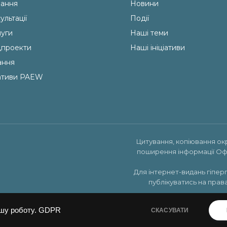
ання
Новини
ультації
Події
уги
Наші теми
проекти
Наші ініціативи
ання
іативи PAEW
Цитування, копіювання ок
поширення інформації Оф
Для інтернет-видань гіпер
публікуватись на права
шу роботу.
GDPR
СКАСУВАТИ