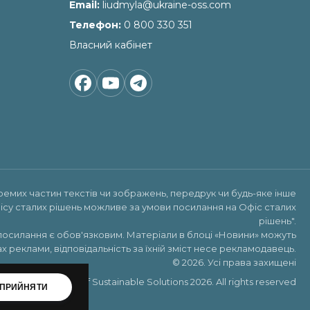
Email
liudmyla@ukraine-oss.com
Телефон
0 800 330 351
Власний кабінет
ремих частин текстів чи зображень, передрук чи будь-яке інше
ісу сталих рішень можливе за умови посилання на
Офіс сталих
рішень"
.
посилання є обов'язковим. Матеріали в блоці «Новини» можуть
х реклами, відповідальність за їхній зміст несе рекламодавець.
© 2026. Усі права захищені
Copyright ©Office of Sustainable Solutions 2026. All rights reserved
ПРИЙНЯТИ