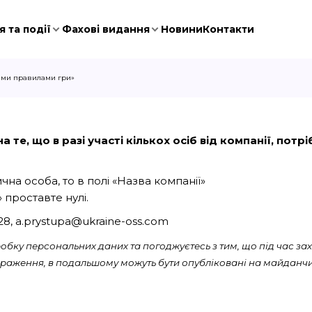
 та події
Фахові видання
Новини
Контакти
овими правилами гри»
 те, що в разі участі кількох осіб від компанії, пот
на особа, то в полі «Назва компанії»
 проставте нулі.
028, a.prystupa@ukraine-oss.com
бку персональних даних та погоджуєтесь з тим, що під час зах
ображення, в подальшому можуть бути опубліковані на майданчи