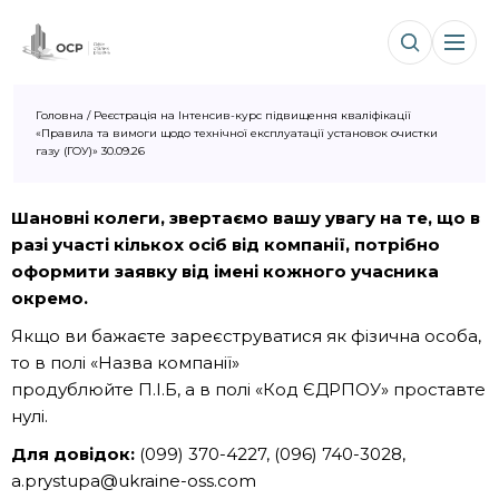
Головна
/
Реєстрація на Інтенсив-курс підвищення кваліфікації
«Правила та вимоги щодо технічної експлуатації установок очистки
газу (ГОУ)» 30.09.26
Шановні колеги, звертаємо вашу увагу на те, що в
разі участі кількох осіб від компанії, потрібно
оформити заявку від імені кожного учасника
окремо.
Якщо ви бажаєте зареєструватися як фізична особа,
то в полі «Назва компанії»
продублюйте П.І.Б, а в полі «Код ЄДРПОУ» проставте
нулі.
Для довідок:
(099) 370-4227, (096) 740-3028,
a.prystupa@ukraine-oss.com