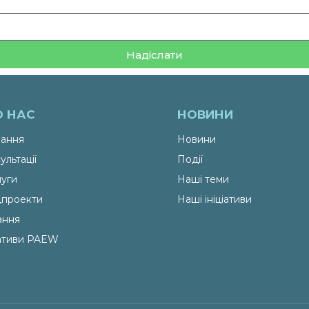
Надіслати
О НАС
НОВИНИ
ання
Новини
ультації
Події
уги
Наші теми
проекти
Наші ініціативи
ання
іативи PAEW