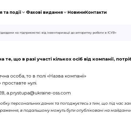
 та події
Фахові видання
Новини
Контакти
дходами на підприємстві: від інвентаризації до алгоритму роботи в ІСУВ»
 те, що в разі участі кількох осіб від компанії, пот
на особа, то в полі «Назва компанії»
 проставте нулі.
028, a.prystupa@ukraine-oss.com
бку персональних даних та погоджуєтесь з тим, що під час зах
ображення, в подальшому можуть бути опубліковані на майданчи