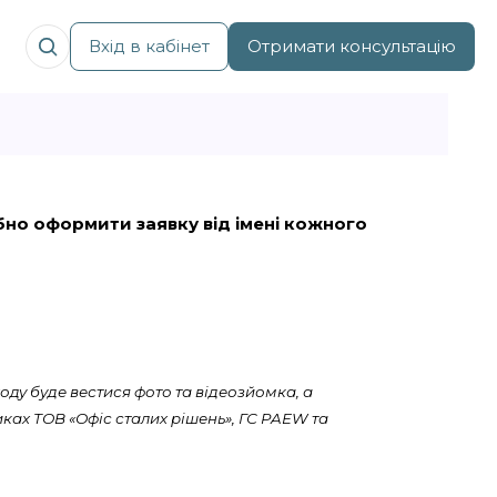
Вхід в кабінет
Отримати консультацію
рібно оформити заявку від імені кожного
оду буде вестися фото та відеозйомка, а
ках ТОВ «Офіс сталих рішень», ГС PAEW та