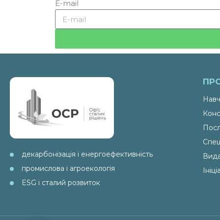
E-mail
ПР
Навч
Конс
Посл
Спец
декарбонізація і енергоефективність
Вид
промислова і агроекологія
Ініц
ESG і сталий розвиток