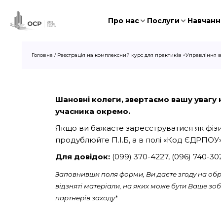
Про нас
Послуги
Навчання
Головна
/
Реєстрація на комплексний курс для практиків «Управління ві
Шановні колеги, звертаємо вашу увагу на
учасника окремо.
Якщо ви бажаєте зареєструватися як фізич
продублюйте П.І.Б, а в полі «Код ЄДРПОУ»
Для довідок:
(099) 370-4227, (096) 740-3
Заповнивши поля форми, Ви даєте згоду на обро
відзняті матеріали, на яких може бути Ваше з
партнерів заходу*