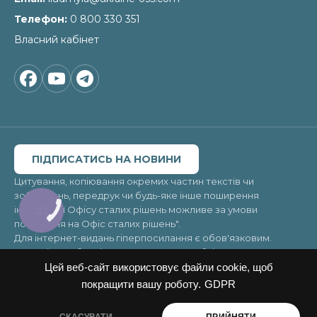
Телефон
0 800 330 351
Власний кабінет
ПІДПИСАТИСЬ НА НОВИНИ
Цитування, копіювання окремих частин текстів чи
зображень, передрук чи будь-яке інше поширення
інформації Офісу сталих рішень можливе за умови
КНОПКА
ЗВ'ЯЗКУ
посилання на
Офіс сталих рішень"
.
Для інтернет-видань гіперпосилання є обов'язковим.
Матеріали в блоці «Новини» можуть публікуватись на
правах реклами, відповідальність за їхній зміст несе
Цей веб-сайт використовує файли cookie, щоб
рекламодавець.
покращити вашу роботу.
GDPR
© 2026. Усі права захищені
Copyright ©Office of Sustainable Solutions 2026. All rights