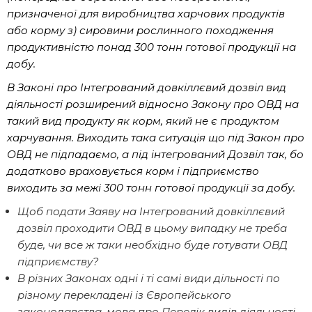
призначеної для виробництва харчових продуктів
або корму з) сировини рослинного походження
продуктивністю понад 300 тонн готової продукції на
добу.
В Законі про Інтегрований довкіллєвий дозвіл вид
діяльності розширений відносно Закону про ОВД на
такий вид продукту як корм, який не є продуктом
харчування. Виходить така ситуація що під Закон про
ОВД не підпадаємо, а під інтегрований Дозвіл так, бо
додатково враховується корм і підприємство
виходить за межі 300 тонн готової продукції за добу.
Щоб подати Заяву на Інтегрований довкіллєвий
дозвіл проходити ОВД в цьому випадку не треба
буде, чи все ж таки необхідно буде готувати ОВД
підприємству?
В різних Законах одні і ті самі види дільності по
різному перекладені із Європейського
законодавства, мова про Перелік видів діяльності