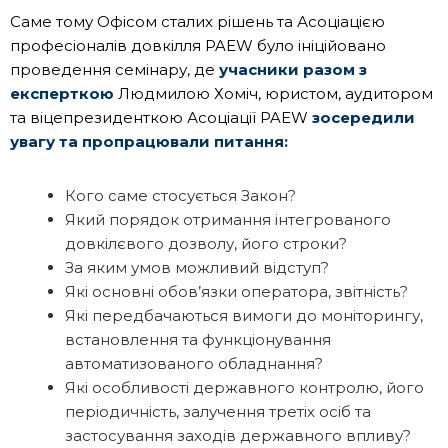
Саме тому Офісом сталих рішень та Асоціацією
професіоналів довкілля PAEW було ініційовано
проведення семінару, де
учасники разом з
експерткою
Людмилою Хоміч, юристом, аудитором
та віцепрезиденткою Асоціації PAEW
зосередили
увагу та пропрацювали питання:
Кого саме стосується Закон?
Який порядок отримання інтегрованого
довкілєвого дозволу, його строки?
За яким умов можливий відступ?
Які основні обов’язки оператора, звітність?
Які передбачаються вимоги до моніторингу,
встановлення та функціонування
автоматизованого обладнання?
Які особливості державного контролю, його
періодичність, залучення третіх осіб та
застосування заходів державного впливу?