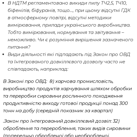
В НДТМ регламентовано викиди пилу ТЧ2,5, ТЧ10,
біфенілів, біфуранів, тощо…, при цьому відсутні ГДК
в атмосферному повітрі, відсутні методики
вимірювання, прилади українського виробництва.
Тобто вимірювання, нормування та звітування –
неможливо. Чи є розуміння вирішення зазначеного
питання?
Види діяльності які підпадають під Закон про ОВД
та Інтегрованого довкіллєвого дозволу часто не
співпадають, наприклад:
В Законі про ОВД: 8) харчова промисловість,
виробництво продуктів харчування шляхом обробки
та переробки сировини рослинного походження
продуктивністю виходу готової продукції понад 300
тонн на добу (середній показник за квартал)
.Закон про Інтегрований довкіллєвий дозвіл: 32)
оброблення та перероблення, таких видів сировини
(попередньо обробленої або необробленої,