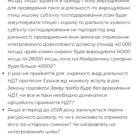
місць). Якщо здавати в оренду 1 зону вирощування
для проведення такої ж діяльності по вирощуванні
птиці іншому суб’єкту господарювання (сам буде
закуповувати птицю і корма) то діяльність кожного
суб’єкту господарювання не підпаде під вид
діяльності, провадження яких вимагає отримання
інтегрованого довкіллєвого дозволу (понад 40 000
місць), адже кожен окремо буде вирощувати 14000
місць та 28000 місць, хоча на Майданчику сумарно
буде більше 40000?
У разі не прийняття для окремого виду діяльності
НДТ протягом 3 років від моменту вступу в дію
Закону подавати Заяву треба буде без врахування
НДТ, чи все ж таки необхідно дочекатися
офіційного прийняття НДТ?
Якщо в період до 2028 року закінчується термін
ресурсного дозволу, то чи є можливість отримати
його за «старою» схемою? Чи направлять на
«інтегрований» шлях?