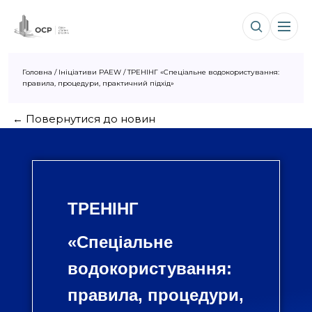
Головна
/
Ініціативи PAEW
/
ТРЕНІНГ «Спеціальне водокористування:
правила, процедури, практичний підхід»
← Повернутися до новин
ТРЕНІНГ
«
С
пеціальне
водокористування:
правила, процедури,