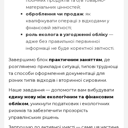
побічних продуктів та б/в товарно-
матеріальних цінностей;
оброблення чи продаж
: як
кваліфікувати операції з відходами у
фінансовій звітності;
роль еколога в узгодженні обліку
—
адже без правильної первинної
інформації не буде коректної звітності.
Завершимо блок
практичним заняттям
, де
розглянемо прикладні ситуації, типові труднощі
та способи оформлення документації для
різних типів відходів і вторинної сировини.
Наше завдання — допомогти вам вибудувати
єдину мову між екологічним та фінансовим
обліком
, уникнути податкових і екологічних
ризиків та забезпечити прозорість
управлінських рішень.
Запрошую до активної участі — саме ця частина