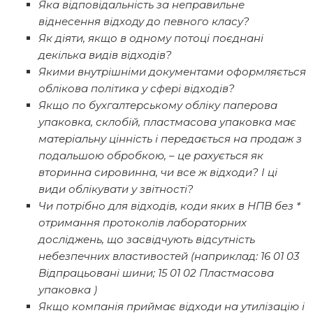
Яка відповідальність за неправильне
віднесення відходу до певного класу?
Як діяти, якщо в одному потоці поєднані
декілька видів відходів?
Якими внутрішніми документами оформляється
облікова політика у сфері відходів?
Якщо по бухгалтерському обліку паперова
упаковка, склобій, пластмасова упаковка має
матеріальну цінність і передається на продаж з
подальшою обробкою, – це рахується як
вторинна сировинна, чи все ж відходи? І ці
види облікувати у звітності?
Чи потрібно для відходів, коди яких в НПВ без *
отримання протоколів лабораторних
досліджень, що засвідчують відсутність
небезпечних властивостей (наприклад: 16 01 03
Відпрацьовані шини; 15 01 02 Пластмасова
упаковка )
Якщо компанія приймає відходи на утилізацію і