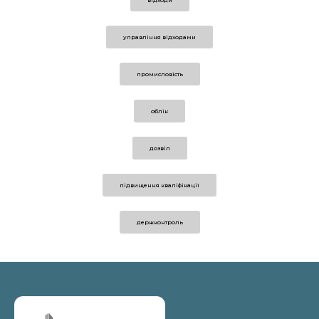
управління відходами
промисловість
облік
дозвіл
підвищення кваліфікації
держконтроль