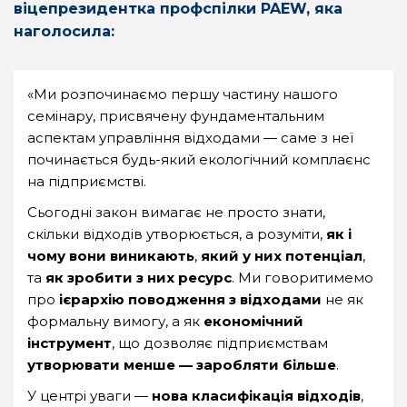
віцепрезидентка профспілки PAEW, яка
наголосила:
«Ми розпочинаємо першу частину нашого
семінару, присвячену фундаментальним
аспектам управління відходами — саме з неї
починається будь-який екологічний комплаєнс
на підприємстві.
Сьогодні закон вимагає не просто знати,
скільки відходів утворюється, а розуміти,
як і
чому вони виникають
,
який у них потенціал
,
та
як зробити з них ресурс
. Ми говоритимемо
про
ієрархію поводження з відходами
не як
формальну вимогу, а як
економічний
інструмент
, що дозволяє підприємствам
утворювати менше — заробляти більше
.
У центрі уваги —
нова класифікація відходів
,