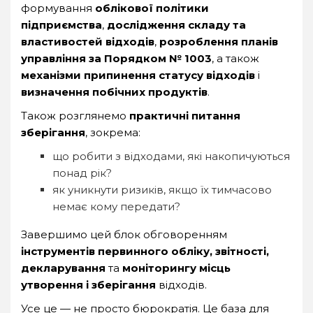
формування
облікової політики
підприємства
,
дослідження складу та
властивостей відходів
,
розроблення планів
управління за Порядком № 1003
, а також
механізми припинення статусу відходів
і
визначення побічних продуктів
.
Також розглянемо
практичні питання
зберігання
, зокрема:
що робити з відходами, які накопичуються
понад рік?
як уникнути ризиків, якщо їх тимчасово
немає кому передати?
Завершимо цей блок обговоренням
інструментів первинного обліку, звітності,
декларування
та
моніторингу місць
утворення і зберігання
відходів.
Усе це — не просто бюрократія. Це база для