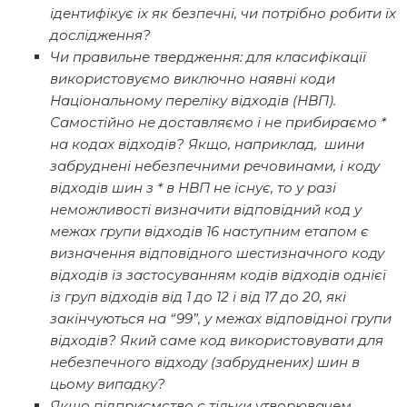
ідентифікує іх як безпечні, чи потрібно робити їх
дослідження?
Чи правильне твердження: для класифікації
використовуємо виключно наявні коди
Національному переліку відходів (НВП).
Самостійно не доставляємо і не прибираємо *
на кодах відходів? Якщо, наприклад, шини
забруднені небезпечними речовинами, і коду
відходів шин з * в НВП не існує, то у разі
неможливості визначити відповідний код у
межах групи відходів 16 наступним етапом є
визначення відповідного шестизначного коду
відходів із застосуванням кодів відходів однієї
із груп відходів від 1 до 12 і від 17 до 20, які
закінчуються на “99”, у межах відповідної групи
відходів? Який саме код використовувати для
небезпечного відходу (забруднених) шин в
цьому випадку?
Якщо підприємство є тільки утворювачем