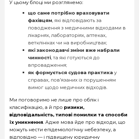
У цьому блоці ми розглянемо:
що саме потрібно враховувати
фахівцям
, які відповідають за
поводження з медичними відходами в
лікарнях, лабораторіях, аптеках,
ветклініках чи на виробництвах;
які законодавчі зміни вже набрали
чинності
, та які готуються до
впровадження;
як формується судова практика
у
справах, пов’язаних із порушенням
вимог щодо медичних відходів.
Ми поговоримо не лише про облік і
класифікацію, а й про
ризики,
відповідальність, типові помилки та способи
їх уникнення
. Адже мова йде про відходи, що
можуть нести епідеміологічну небезпеку, а
відповідно — і підвищену юридичну