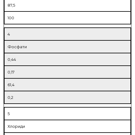
87,5
100
4
Фосфати
0,44
0,17
61,4
0,2
5
Хлориди