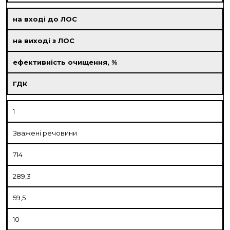
на вході до ЛОС
на виході з ЛОС
ефективність очищення, %
ГДК
1
Зважені речовини
714
289,3
59,5
10