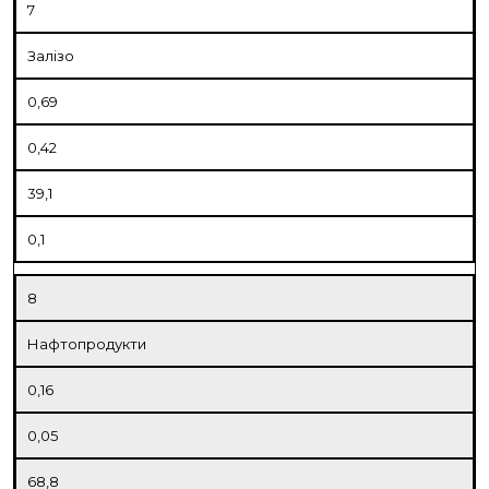
7
Залізо
0,69
0,42
39,1
0,1
8
Нафтопродукти
0,16
0,05
68,8