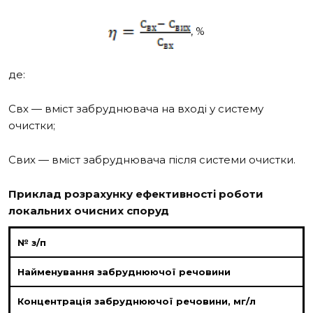
, %
де:
С
вх
— вміст забруднювача на вході у систему
очистки;
С
вих
— вміст забруднювача після системи очистки.
Приклад розрахунку ефективності роботи
локальних очисних споруд
№ з/п
Найменування забруднюючої речовини
Концентрація забруднюючої речовини, мг/л