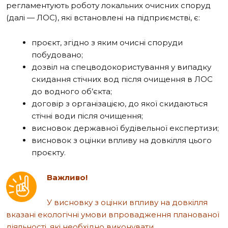
регламентують роботу локальних очисних споруд
(
далі —
ЛОС), які встановлені на підприємстві, є:
проєкт, згідно з яким очисні споруди
побудовано;
дозвіл на спецводокористування у випадку
скидання стічних вод після очищення в ЛОС
до водного об’єкта;
договір з організацією, до якої скидаються
стічні води після очищення;
висновок державної будівельної експертизи;
висновок з оцінки впливу на довкілля цього
проєкту.
Важливо!
У висновку з оцінки впливу на довкілля
вказані екологічні умови впровадження планованої
діяльності, які необхідно виконувати.