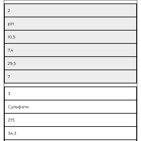
2
рН
10,5
7,4
29,5
7
3
Сульфати
275
34,3