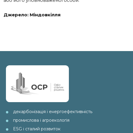
або його уповноваженої особи.
Джерело: Міндовкілля
декарбонізація і енергоефективність
промислова і агроекологія
ESG і сталий розвиток