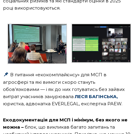
соціальних ризиків та які стандарти оцінки в 2025
році використовуються.
📌
В питання «екокомплайєнсу» для МСП в
агросфері та які вимоги скоро стануть
обов’язковими — і як до них готуватись без зайвих
витрат учасників занурювала
ЛЕСЯ БАГІНСЬКА,
юристка, адвокатка EVERLEGAL, експертка PAEW.
Екодокументація для
МСП і мінімум, без якого не
можна
–
блок, що викликав багато запитань та