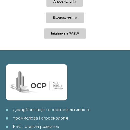
Агроекологія
Екодокументи
Ініціативи PAEW
декарбонізація і енергоефективність
промислова і агроекологія
ESG і сталий розвиток