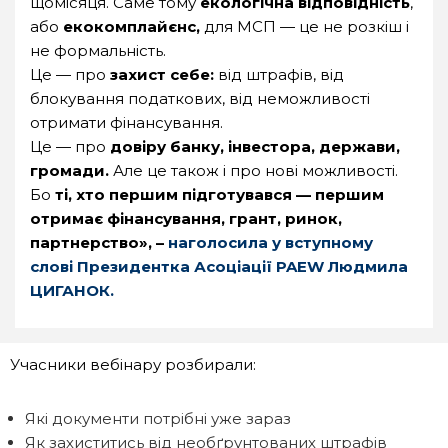
щомісяця. Саме тому
екологічна відповідність
,
або
екокомплайєнс
,
для МСП — це не розкіш і
не формальність.
Це — про
захист себе
:
від штрафів, від
блокування податкових, від неможливості
отримати фінансування.
Це — про
довіру банку, інвестора, держави,
громади
.
Але це також і про нові можливості.
Бо
ті, хто першим підготувався — першим
отримає фінансування, грант, ринок,
партнерство
», –
наголосила у вступному
слові Президентка Асоціації
PAEW
Людмила
ЦИГАНОК.
Учасники вебінару розбирали:
Які документи потрібні уже зараз
Як захиститись від необґрунтованих штрафів