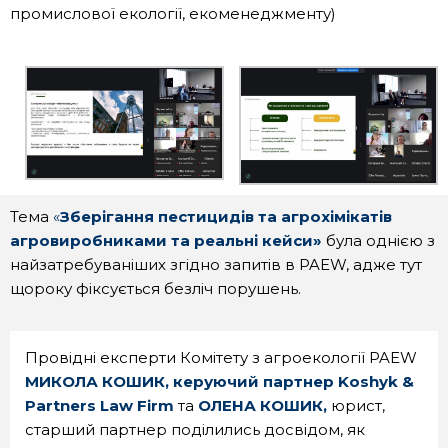
промислової екології, екоменеджменту)
Тема
«
Зберігання пестицидів та агрохімікатів
агровиробниками
та реальні кейси
»
була однією з
найзатребуваніших згідно запитів в PAEW, адже тут
щороку фіксується безліч порушень.
Провідні експерти Комітету з агроекології PAEW
МИКОЛА КОШИК,
керуючий партнер
Koshyk &
Partners Law Firm
та
ОЛЕНА КОШИК,
юрист,
старший партнер поділились досвідом, як