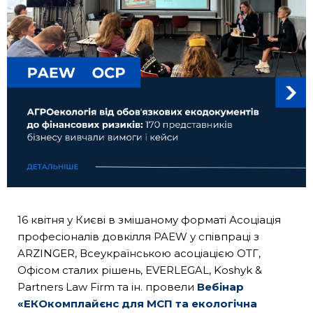
16 квітня у Києві в змішаному форматі Асоціація
професіоналів довкілля PAEW у співпраці з
ARZINGER, Всеукраїнською асоціацією ОТГ,
Офісом сталих рішень, EVERLEGAL, Koshyk &
Partners Law Firm та ін. провели
Вебінар
«ЕКОкомплайєнс для МСП та екологічна