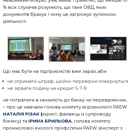
неабиякий інтерес учасників. Примітно, що менше 10
% всіх слухачів розуміють, що таке ОВД, яких
документів бракує і чому це загрожує зупинкою
діяльності.
Що має бути на підприємстві вже зараз, аби:
не отримати штраф, щойно перевірки повернуться
не зірвати подачу на кредит 5-7-9
не потрапити в немилість до банку чи перевіряючих,
– про це навчали голова комітету агроекології PAEW
НАТАЛІЯ РІЗАК
(
юрист, фахівець із супроводу
бізнесу) та
ІРИНА БРИЛЬОВА
, голова комітету
промислової екології профспілки PAEW (експерт з