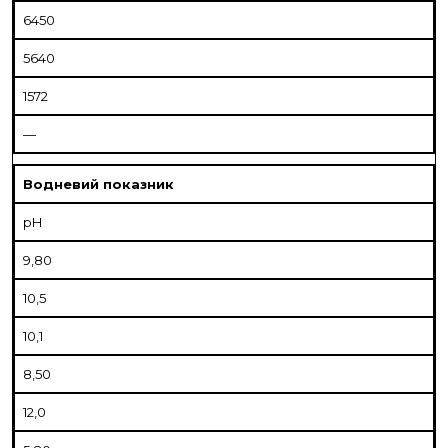
6450
5640
1572
—
Водневий показник
pH
9,80
10,5
10,1
8,50
12,0