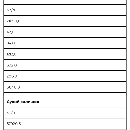
мг/л
21698,0
42,0
94,0
1212,0
392,0
206,0
3840,0
Сухий залишок
мг/л
57920,5