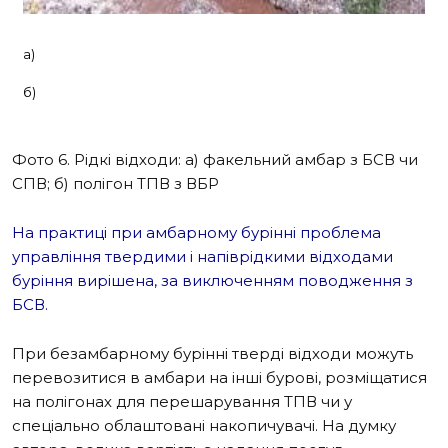
а)
б)
Фото 6.
Рідкі відходи: а) факельний амбар з БСВ чи
СПВ; б) полігон ТПВ з ВБР
На практиці при амбарному бурінні проблема
управління твердими і напіврідкими відходами
буріння вирішена, за виключенням поводження з
БСВ.
При безамбарному бурінні тверді відходи можуть
перевозитися в амбари на інші бурові, розміщатися
на полігонах для перешарування ТПВ чи у
спеціально облаштовані накопичувачі. На думку