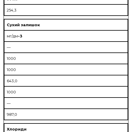
254,3
Сухий залишок
мг/дм
-3
—
1000
1000
643,0
1000
—
987,0
Хлориди