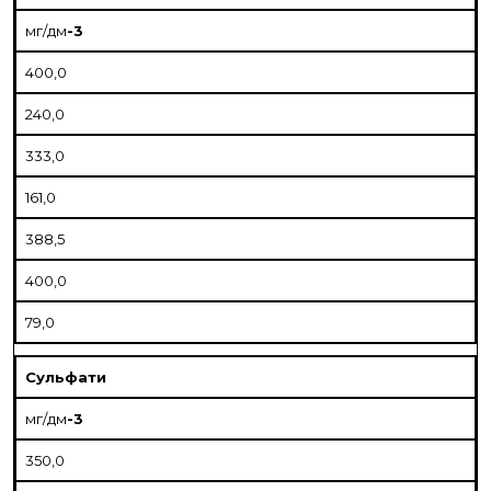
мг/дм
-3
400,0
240,0
333,0
161,0
388,5
400,0
79,0
Сульфати
мг/дм
-3
350,0