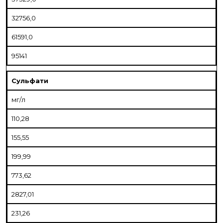
32756,0
61591,0
95141
Сульфати
мг/л
110,28
155,55
199,99
773,62
2827,01
231,26