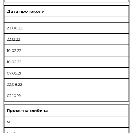
Дата протоколу
23.06.22
22.12.22
10.02.22
10.02.22
07.05.21
22.08.22
02.10.19
Проєктна глибина
м
6150