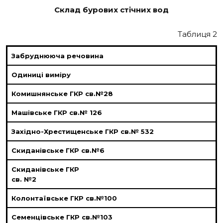
Склад бурових стічних вод
Таблиця 2
Забруднююча речовина
Одиниці виміру
Комишнянське ГКР св.№28
Машівське ГКР св.№ 126
Західно-Хрестищенське ГКР св.№ 532
Скиданівське ГКР св.№6
Скиданівське ГКР
св. №2
Колонтаївське ГКР св.№100
Семенцівське ГКР св.№103