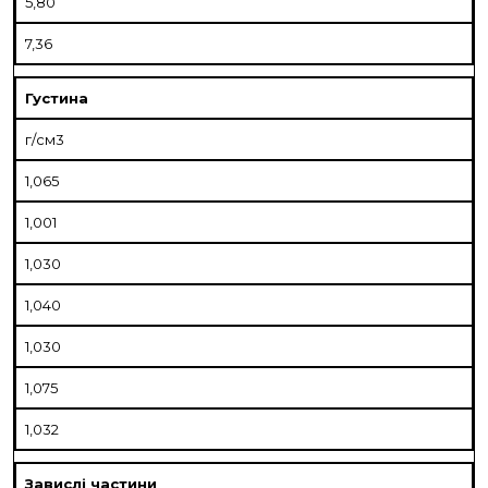
5,80
7,36
Густина
г/см
3
1,065
1,001
1,030
1,040
1,030
1,075
1,032
Завислі частини