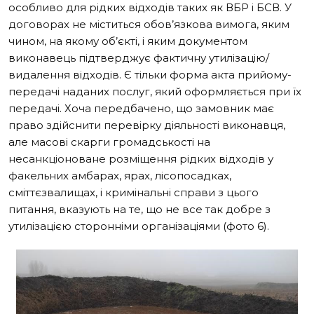
особливо для рідких відходів таких як ВБР і БСВ. У
договорах не міститься обов’язкова вимога, яким
чином, на якому об’єкті, і яким документом
виконавець підтверджує фактичну утилізацію/
видалення відходів. Є тільки форма акта прийому-
передачі наданих послуг, який оформляється при їх
передачі. Хоча передбачено, що замовник має
право здійснити перевірку діяльності виконавця,
але масові скарги громадськості на
несанкціоноване розміщення рідких відходів у
факельних амбарах, ярах, лісопосадках,
сміттєзвалищах, і кримінальні справи з цього
питання, вказують на те, що не все так добре з
утилізацією сторонніми організаціями (
фото 6
).