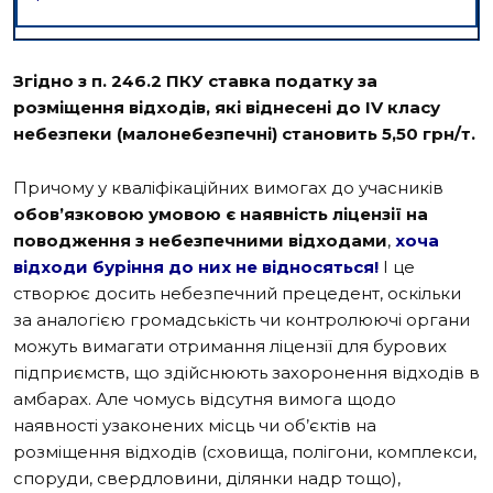
Згідно з п. 246.2 ПКУ ставка податку за
розміщення відходів, які віднесені до IV класу
небезпеки (малонебезпечні) становить 5,50 грн/т.
Причому у кваліфікаційних вимогах до учасників
обов’язковою умовою є
наявність ліцензії на
поводження з небезпечними відходами
,
хоча
відходи буріння до них не відносяться!
І це
створює досить небезпечний прецедент, оскільки
за аналогією громадськість чи контролюючі органи
можуть вимагати отримання ліцензії для бурових
підприємств, що здійснюють захоронення відходів в
амбарах. Але чомусь відсутня вимога щодо
наявності узаконених місць чи об’єктів на
розміщення відходів (сховища, полігони, комплекси,
споруди, свердловини, ділянки надр тощо),