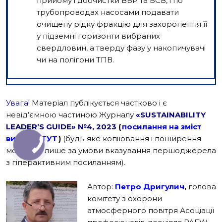
прийому і доочистки ВБР та БСВ, і по
трубопроводах насосами подавати
очищену рідку фракцію для захоронення її
у підземні горизонти вибраних
свердловин, а тверду фазу у накопичувачі
чи на полігони ТПВ.
Увага!
Матеріал публікується частково і є
невід’ємною частиною Журналу
«SUSTAINABILITY
LEADER’S GUIDE» №4, 2023
(
посилання на зміст
випуску ТУТ
)
(будь-яке копіювання і поширення
можливе лише за умови вказування першоджерела
з гіперактивним посиланням)
.
Автор:
Петро Дригулич
,
голова
комітету з охорони
атмосферного повітря Асоціації