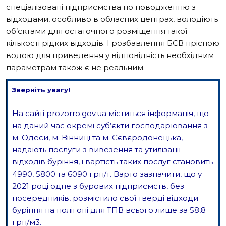
спеціалізовані підприємства по поводженню з
відходами, особливо в обласних центрах, володіють
об’єктами для остаточного розміщення такої
кількості рідких відходів. І розбавлення БСВ прісною
водою для приведення у відповідність необхідним
параметрам також є не реальним.
Зверніть увагу!
На сайті prozorro.gov.ua міститься інформація, що
на даний час окремі суб’єкти господарювання з
м. Одеси, м. Вінниці та м. Сєвєродонецька,
надають послуги з вивезення та утилізації
відходів буріння, і вартість таких послуг становить
4990, 5800 та 6090 грн/т. Варто зазначити, що у
2021 році одне з бурових підприємств, без
посередників, розмістило свої тверді відходи
буріння на полігоні для ТПВ всього лише за 58,8
грн/м
3
.