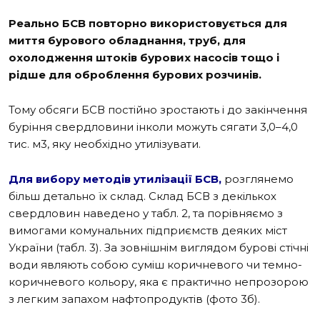
Реально БСВ повторно використовується для
миття бурового обладнання, труб, для
охолодження штоків бурових насосів тощо і
рідше для оброблення бурових розчинів.
Тому обсяги БСВ постійно зростають і до закінчення
буріння свердловини інколи можуть сягати 3,0–4,0
тис. м
3
, яку необхідно утилізувати.
Для вибору методів утилізації БСВ,
розглянемо
більш детально їх склад. Склад БСВ з декількох
свердловин наведено у
табл. 2
, та порівняємо з
вимогами комунальних підприємств деяких міст
України (
табл. 3
). За зовнішнім виглядом бурові стічні
води являють собою суміш коричневого чи темно-
коричневого кольору, яка є практично непрозорою
з легким запахом нафтопродуктів (
фото 3б
).