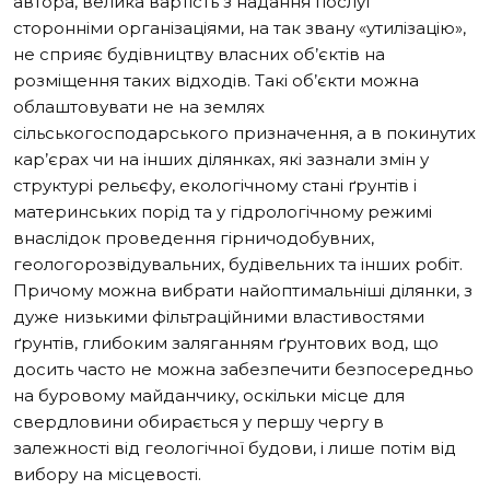
автора, велика вартість з надання послуг
сторонніми організаціями, на так звану «утилізацію»,
не сприяє будівництву власних об’єктів на
розміщення таких відходів. Такі об’єкти можна
облаштовувати не на землях
сільськогосподарського призначення, а в покинутих
кар’єрах чи на інших ділянках, які зазнали змін у
структурі рельєфу, екологічному стані ґрунтів і
материнських порід та у гідрологічному режимі
внаслідок проведення гірничодобувних,
геологорозвідувальних, будівельних та інших робіт.
Причому можна вибрати найоптимальніші ділянки, з
дуже низькими фільтраційними властивостями
ґрунтів, глибоким заляганням ґрунтових вод, що
досить часто не можна забезпечити безпосередньо
на буровому майданчику, оскільки місце для
свердловини обирається у першу чергу в
залежності від геологічної будови, і лише потім від
вибору на місцевості.