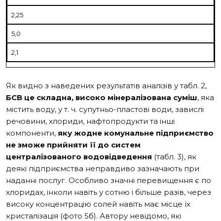
2,25
5,0
2,1
Як видно з наведених результатів аналізів у
табл. 2
,
БСВ це складна, високо мінералізована суміш
, яка
містить воду, у т. ч. супутньо-пластові води, завислі
речовини, хлориди, нафтопродукти та інші
компоненти,
яку жодне комунальне підприємство
не зможе прийняти її до систем
централізованого водовідведення
(
табл. 3
), як
деякі підприємства неправдиво зазначають при
наданні послуг. Особливо значні перевищення є по
хлоридах, інколи навіть у сотню і більше разів, через
високу концентрацію солей навіть має місце їх
кристалізація (
фото 5б
). Автору невідомо, які