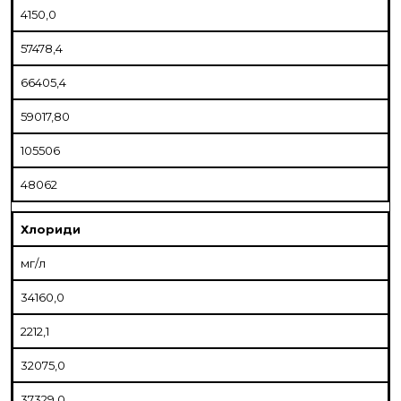
4150,0
57478,4
66405,4
59017,80
105506
48062
Хлориди
мг/л
34160,0
2212,1
32075,0
37329,0