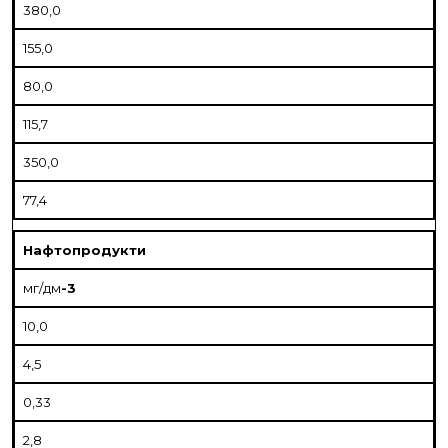
380,0
155,0
80,0
115,7
350,0
77,4
Нафтопродукти
мг/дм
-3
10,0
4,5
0,33
2,8