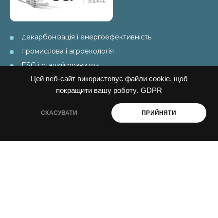
декарбонізація і енергоефективність
промислова і агроекологія
ESG і сталий розвиток
Цей веб-сайт використовує файли cookie, щоб
покращити вашу роботу.
GDPR
ПРО НАС
СКАСУВАТИ
ПРИЙНЯТИ
Навчання
Консультації
Послуги
Спецпроекти
Видання
Ініціативи PAEW