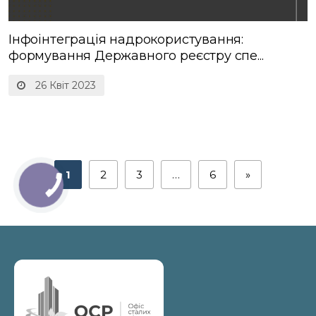
Інфоінтеграція надрокористування:
формування Державного реєстру спе...
26 Квіт 2023
1
2
3
…
6
»