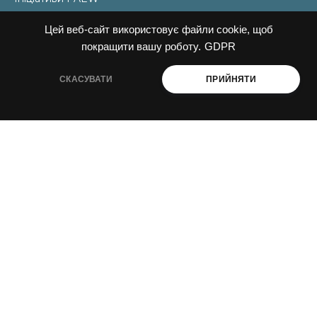
Цей веб-сайт використовує файли cookie, щоб
НОВИНИ
покращити вашу роботу.
GDPR
Новини
СКАСУВАТИ
ПРИЙНЯТИ
Події
Наші теми
Наші ініціативи
КОНТАКТИ
Email
liudmyla@ukraine-oss.com
Телефон
0 800 330 351
Власний кабінет