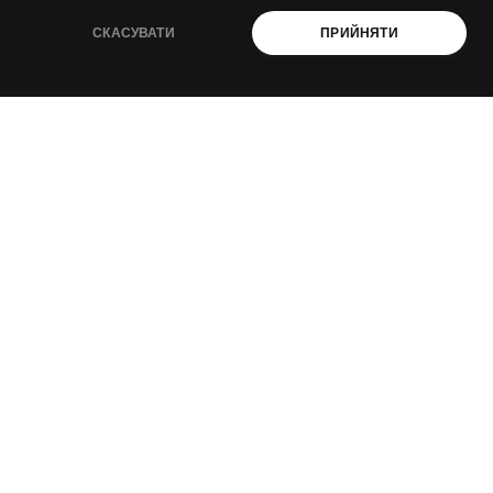
СКАСУВАТИ
ПРИЙНЯТИ
декарбонізація і енергоефективність
промислова і агроекологія
ESG і сталий розвиток
ПРО НАС
Навчання
Консультації
Послуги
Спецпроекти
Видання
Ініціативи PAEW