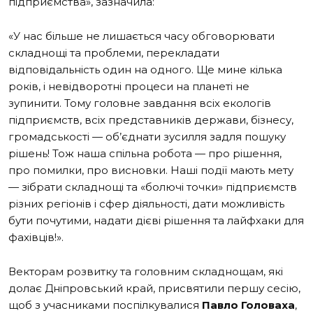
підприємства», зазначила:
«У нас більше не лишається часу обговорювати
складнощі та проблеми, перекладати
відповідальність один на одного. Ще мине кілька
років, і невідворотні процеси на планеті не
зупинити. Тому головне завдання всіх екологів
підприємств, всіх представників держави, бізнесу,
громадськості — об’єднати зусилля задля пошуку
рішень! Тож наша спільна робота — про рішення,
про помилки, про висновки. Наші події мають мету
— зібрати складнощі та «болючі точки» підприємств
різних регіонів і сфер діяльності, дати можливість
бути почутими, надати дієві рішення та лайфхаки для
фахівців!».
Векторам розвитку та головним складнощам, які
долає Дніпровський край, присвятили першу сесію,
щоб з учасниками поспілкувалися
Павло Головаха
,