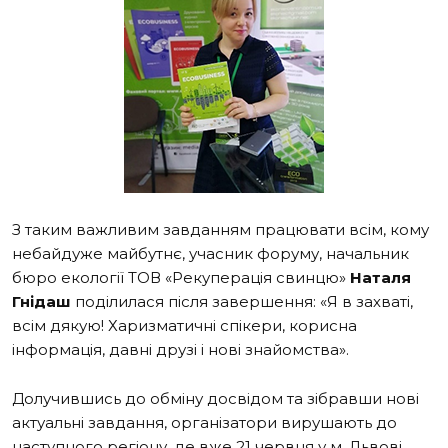
З таким важливим завданням працювати всім, кому
небайдуже майбутнє, учасник форуму, начальник
бюро екології ТОВ «Рекуперація свинцю»
Наталя
Гнідаш
поділилася після завершення: «Я в захваті,
всім дякую! Харизматичні спікери, корисна
інформація, давні друзі і нові знайомства».
Долучившись до обміну досвідом та зібравши нові
актуальні завдання, організатори вирушають до
наступного регіону, де вже 21 червня у м. Львові