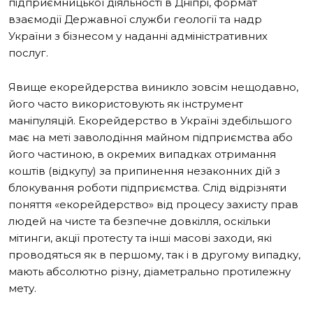
підприємницької діяльності в Дніпрі, формат
взаємодії Державної служби геології та надр
України з бізнесом у наданні адміністративних
послуг.
Явище екорейдерства виникло зовсім нещодавно,
його часто використовують як інструмент
маніпуляцій. Екорейдерство в Україні здебільшого
має на меті заволодіння майном підприємства або
його частиною, в окремих випадках отримання
коштів (відкупу) за припинення незаконних дій з
блокування роботи підприємства. Слід відрізняти
поняття «екорейдерство» від процесу захисту прав
людей на чисте та безпечне довкілля, оскільки
мітинги, акції протесту та інші масові заходи, які
проводяться як в першому, так і в другому випадку,
мають абсолютно різну, діаметрально протилежну
мету.