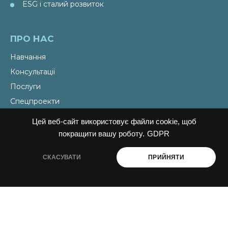
ESG і сталий розвиток
ПРО НАС
Навчання
Консультації
Послуги
Спецпроекти
Видання
Цей веб-сайт використовує файли cookie, щоб
Ініціативи PAEW
покращити вашу роботу.
GDPR
СКАСУВАТИ
ПРИЙНЯТИ
НОВИНИ
Новини
Події
Наші теми