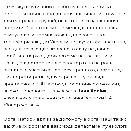
Це можуть бути знижені або нульові ставки на
ввезення нового обладнання, що використовується
для екореконструкцій, низькі ставки на екологічні
кредити і багато інших, не менш дієвих способів
стимулювати промисловість до екологічної
трансформації. Для України це звучить фантастично,
але для всього цивілізованого світу це давно
прийнята норма. Державі саме на часі змінити
позицію відстороненого спостерігача на роль
активного учасника процесу, зрештою, а ефект від
цих перетворень відчує країна — у вигляді
зростаючого ВВП, а отже, і зростання економіки і,
звісно — екології», — зауважила
Інна Холіна
,
начальник управління екологічної безпеки ПАТ
«Запоріжсталь».
Організатори вдячні за допомогу в організації таких
важливих форматів взаємодії департаменту екології