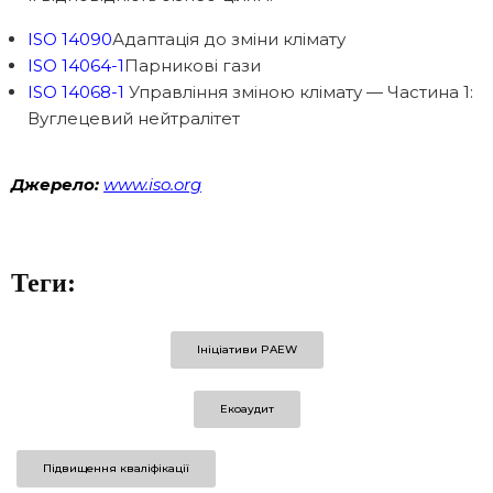
ISO 14090
Адаптація до зміни клімату
ISO 14064-1
Парникові гази
ISO 14068-1
Управління зміною клімату — Частина 1:
Вуглецевий нейтралітет
Джерело:
www.iso.org
Теги:
Ініціативи PAEW
Екоаудит
Підвищення кваліфікації