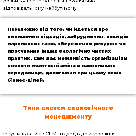
розвитку та сприяти більш екологічно
відповідальному майбутньому.
Незалежно від того, чи йдеться про
зменшення відходів, забруднення, викидів
парникових газів, збереження ресурсів чи
просування інших екологічно чистих
практик,
СЕМ
дає можливість організаціям
вносити позитивні зміни в навколишнє
середовище, досягаючи при цьому своїх
бізнес-цілей.
Типи систем екологічного
менеджменту
Існує кілька типів СЕМ і підходів до управління