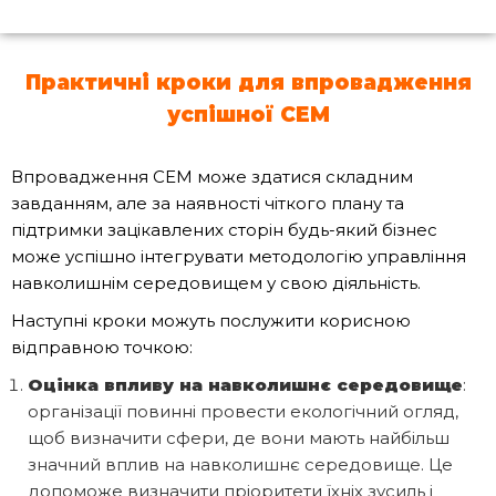
Практичні кроки для впровадження
успішної
СЕМ
Впровадження СЕМ може здатися складним
завданням, але за наявності чіткого плану та
підтримки зацікавлених сторін будь-який бізнес
може успішно інтегрувати методологію управління
навколишнім середовищем у свою діяльність.
Наступні кроки можуть послужити корисною
відправною точкою:
Оцінка впливу на навколишнє середовище
:
організації повинні провести екологічний огляд,
щоб визначити сфери, де вони мають найбільш
значний вплив на навколишнє середовище. Це
допоможе визначити пріоритети їхніх зусиль і