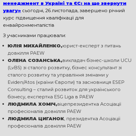
менеджмент в Україні та ЄС: на що звернути
увагу»
сьогодні, 26 листопада, завершено річний
курс підвищення кваліфікації для
енвайронменталістів
З учасниками працювали:
ЮЛІЯ МИХАЙЛЕНКО,
юрист-експерт з питань
довкілля PAEW
ОЛЕНА СОЗАНСЬКА,
викладач бізнес-школи UCU
(LvBS) зі сталого розвитку, бізнес консультант зі
сталого розвитку та управління змінами у
Eviden/Atos (країни Європи) та засновниця ESEP
Consulting – сталий розвиток для українського
бізнесу, експертка ESG Liga в PAEW
ЛЮДМИЛА ХОМІЧ,
віцепрезидентка Асоціації
професіоналів довкілля PAEW
ЛЮДМИЛА ЦИГАНОК
, президентка Асоціації
професіоналів довкілля PAEW