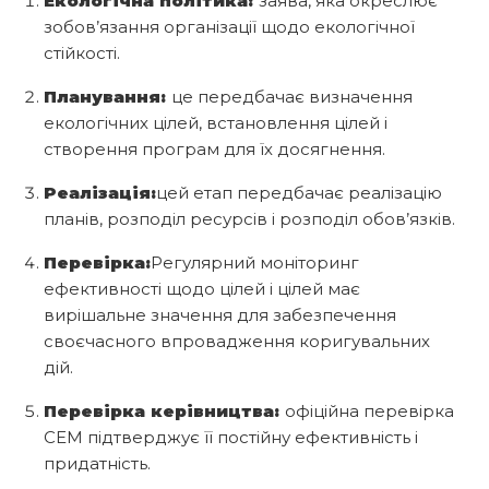
Екологічна політика:
заява, яка окреслює
зобов’язання організації щодо екологічної
стійкості.
Планування:
це передбачає визначення
екологічних цілей, встановлення цілей і
створення програм для їх досягнення.
Реалізація:
цей етап передбачає реалізацію
планів, розподіл ресурсів і розподіл обов’язків.
Перевірка:
Регулярний моніторинг
ефективності щодо цілей і цілей має
вирішальне значення для забезпечення
своєчасного впровадження коригувальних
дій.
Перевірка керівництва:
офіційна перевірка
СЕМ підтверджує її постійну ефективність і
придатність.