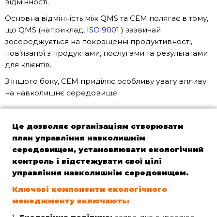
відмінності.
Основна відмінність між QMS та СЕМ полягає в тому,
що QMS (наприклад,
ISO 9001
) зазвичай
зосереджується на покращенні продуктивності,
пов’язаної з продуктами, послугами та результатами
для клієнтів.
З іншого боку, СЕМ приділяє особливу увагу впливу
на навколишнє середовище.
Це дозволяє організаціям створювати
план управління навколишнім
середовищем, установлювати екологічний
контроль і відстежувати свої цілі
управління навколишнім середовищем.
Ключові компоненти екологічного
менеджменту включають: