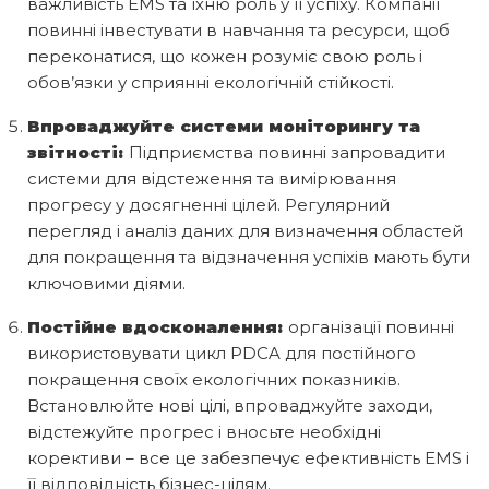
важливість EMS та їхню роль у її успіху. Компанії
повинні інвестувати в навчання та ресурси, щоб
переконатися, що кожен розуміє свою роль і
обов’язки у сприянні екологічній стійкості.
Впроваджуйте системи моніторингу та
звітності:
Підприємства повинні запровадити
системи для відстеження та вимірювання
прогресу у досягненні цілей. Регулярний
перегляд і аналіз даних для визначення областей
для покращення та відзначення успіхів мають бути
ключовими діями.
Постійне вдосконалення:
організації повинні
використовувати цикл PDCA для постійного
покращення своїх екологічних показників.
Встановлюйте нові цілі, впроваджуйте заходи,
відстежуйте прогрес і вносьте необхідні
корективи – все це забезпечує ефективність EMS і
її відповідність бізнес-цілям.