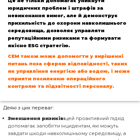
Це не тільки допомагає уникнути
юридичних проблем і штрафів за
невиконання вимог, але й демонструє
прихильність до охорони навколишнього
середовища
, дозволяє управляти
репутаційними ризиками та формувати
якісно
ESG
стратегію.
СЕМ
також може допомогти у вирішенні
питань поза сферою відповідності, таких
як управління енергією або водою, і може
сприяти посиленню операційного
контролю та підзвітності персоналу.
Деякі з цих переваг:
Зменшення ризиків:
цей проактивний підхід
допомагає запобігти інцидентам, які можуть
завдати шкоди навколишньому середовищу, а