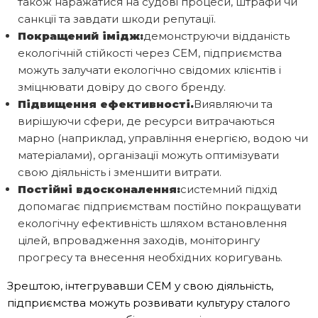
також наражатися на судові процеси, штрафи чи
санкції та завдати шкоди репутації.
Покращений імідж:
демонструючи відданість
екологічній стійкості через СЕМ, підприємства
можуть залучати екологічно свідомих клієнтів і
зміцнювати довіру до свого бренду.
Підвищення ефективності.
Виявляючи та
вирішуючи сфери, де ресурси витрачаються
марно (наприклад, управління енергією, водою чи
матеріалами), організації можуть оптимізувати
свою діяльність і зменшити витрати.
Постійні вдосконалення:
системний підхід
допомагає підприємствам постійно покращувати
екологічну ефективність шляхом встановлення
цілей, впровадження заходів, моніторингу
прогресу та внесення необхідних коригувань.
Зрештою, інтегрувавши СЕМ у свою діяльність,
підприємства можуть розвивати культуру сталого