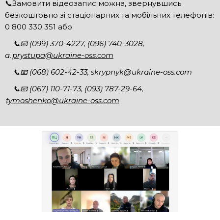
📞Замовити відеозапис можна, звернувшись
безкоштовно зі стаціонарних та мобільних телефонів:
0 800 330 351 або
📞📧 (099) 370-4227, (096) 740-3028,
a.
prystupa@ukraine-oss.com
📞📧 (068) 602-42-33,
skrypnyk@ukraine-oss.com
📞📧 (067) 110-71-73, (093) 787-29-64,
tymoshenko@ukraine-oss.com