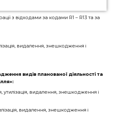
ії з відходами за кодами R1 – R13 та за
ізація, видалення, знешкодження і
дження видів планованої діяльності та
лля»:
 утилізація, видалення, знешкодження і
лізація, видалення, знешкодження і