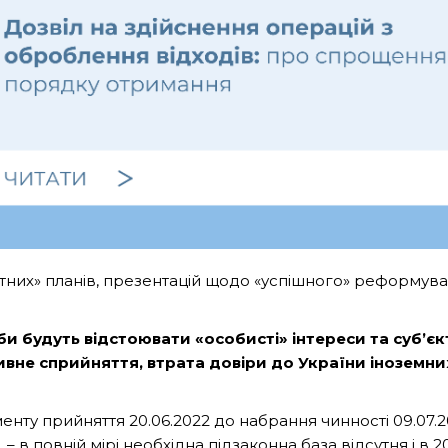
мбітних» планів, презентацій щодо «успішного» реформув
и будуть відстоювати «особисті» інтереси та суб’єк
ивне сприйняття, втрата довіри до України іноземних
енту прийняття 20.06.2022 до набрання чинності 09.07.
, –
в повній мірі необхідна підзаконна база відсутня і в 2