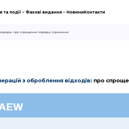
 та події
Фахові видання
Новини
Контакти
 відходів: про спрощення порядку отримання
перацій з оброблення відходів:
про спроще