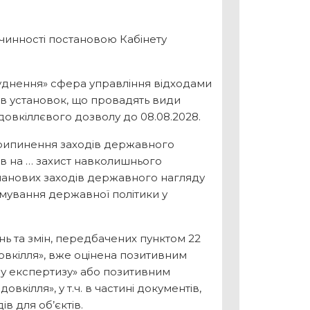
чинності постановою Кабінету
уднення» сфера управління відходами
ів установок, що провадять види
 довкіллєвого дозволу до 08.08.2028.
о припинення заходів державного
ив на … захист навколишнього
ланових заходів державного нагляду
рмування державної політики у
нь та змін, передбачених пунктом 22
 довкілля», вже оцінена позитивним
ну експертизу» або позитивним
кілля», у т.ч. в частині документів,
в для об’єктів.