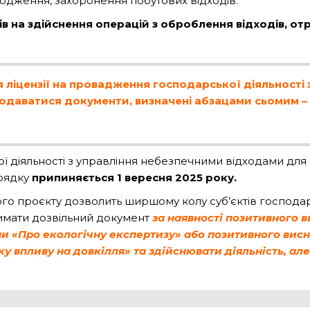
кодження, захоронення побутових відходів.
в на здійснення операцій з оброблення відходів, о
 ліцензії на провадження господарської діяльності
даватися документи, визначені абзацами сьомим – 
ої діяльності з управління небезпечними відходами дл
орядку
припиняється 1 вересня 2025 року.
ого проєкту дозволить ширшому колу суб’єктів господа
имати дозвільний документ
за наявності позитивного 
и «Про екологічну експертизу» або позитивного висн
у впливу на довкілля» та здійснювати діяльність, але