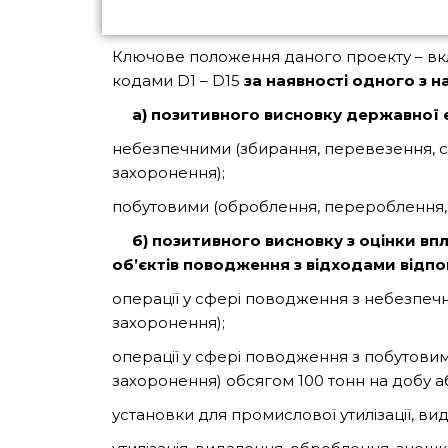
Ключове положення даного проекту – вклю
кодами D1 – D15
за наявності одного з 
а) позитивного висновку державної е
небезпечними (збирання, перевезення, со
захоронення);
побутовими (оброблення, перероблення, у
б) позитивного висновку з оцінки впл
об’єктів поводження з відходами відпо
операції у сфері поводження з небезпечн
захоронення);
операції у сфері поводження з побутовим
захоронення) обсягом 100 тонн на добу а
установки для промислової утилізації, ви