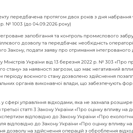
екту передбачена протягом двох років з дня набрання 
р. № 1003 (до 04.09.2026 року)
нтегроване запобігання та контроль промислового забр
кіллєвого дозволу та передбачає необхідність оператор
цього Закону, подати заяву про отримання інтегрованого
ту Міністрів України від 13 березня 2022 р. № 303 «Пр
го стану» за наявності загрози, що має негативний впл
періоду воєнного стану дозволено здійснення позап
ральних органів виконавчої влади, що забезпечують фо
, у сфері управління відходами, яка не зазнала розшире
 третьої статті 3 Закону України «Про оцінку впливу на
спертизи відповідно до Закону України «Про екологіч
я відповідно до Закону України «Про оцінку впливу на дов
я дозволу на здійснення операцій з оброблення відході