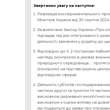
Звертаємо увагу на наступне:
Реалізація експериментального про
Міністрів України від 30 серпня 2024 
За вимогами Закону України «Про і
підпадає під дію інтегрованого дов
діяльності, зазначені у додатку до 
Відповідно до п. 2 постанови Кабіне
нагляду (контролю) в умовах воєнно
природного середовища … протягом 
(контролю) на підставі рішень цент
відповідних сферах.
Діяльність суб’єктів господарювання
частини другої та пунктом 14 частини
висновком державної екологічної ек
висновком з оцінки впливу на довкілл
які подаються до заяви про отриманн