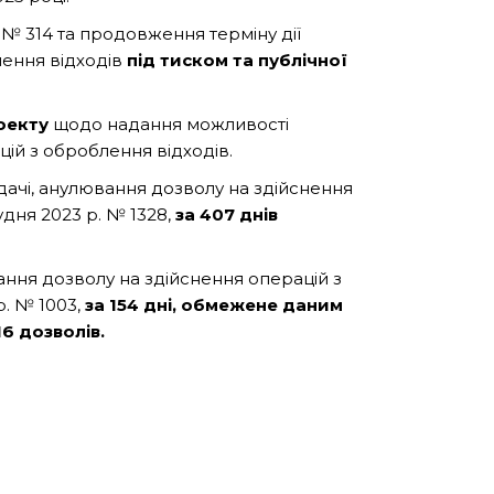
. № 314 та продовження терміну дії
лення відходів
під тиском та публічної
оекту
щодо надання можливості
ій з оброблення відходів.
дачі, анулювання дозволу на здійснення
удня 2023 р. № 1328,
за 407 днів
ння дозволу на здійснення операцій з
р. № 1003,
за 154 дні, обмежене даним
6 дозволів.