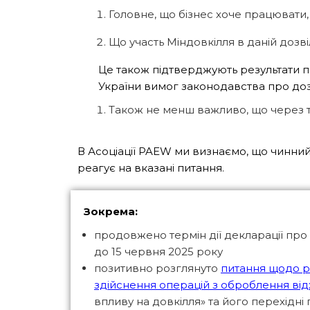
Головне, що бізнес хоче працювати,
Що участь Міндовкілля в даній доз
Це також підтверджують результати п
України вимог законодавства про дозв
Також не менш важливо, що через та
В Асоціації PAEW ми визнаємо, що чинний 
реагує на вказані питання.
Зокрема:
продовжено термін дії декларації про
до 15 червня 2025 року
позитивно розглянуто
питання щодо р
здійснення операцій з оброблення від
впливу на довкілля» та його перехідні