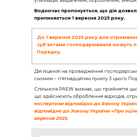
утилізація, видалення, оброблення, знеш
Водночас пропонується, що дія дозволі
припиняється 1 вересня 2025 року.
До 1 вересня 2025 року для отримання
суб’єктами господарювання можуть по
Порядку.
Дія ліцензії на провадження господарськ
сьомим – п’ятнадцятим пункту 3 цього П
Спільнота PAEW визнає, що прийняття ць
що здійснюють оброблення відходів, отр
експертизи відповідно до Закону Україн
відповідно до Закону України «Про оцінк
вересня 2025.