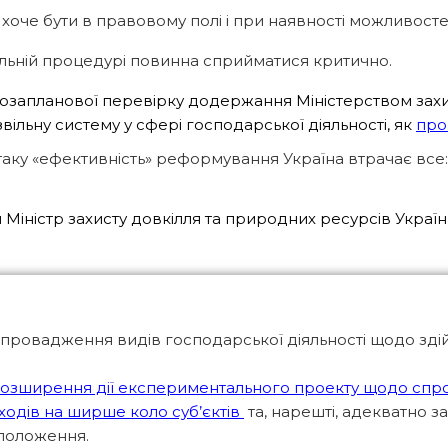
 хоче бути в правовому полі і при наявності можливост
вільній процедурі повинна сприйматися критично.
озапланової перевірку додержання Міністерством захи
ільну систему у сфері господарської діяльності, як
про
ку «ефективність» реформування Україна втрачає все: 
Міністр захисту довкілля та природних ресурсів Україн
 провадження видів господарської діяльності щодо зді
озширення дії експериментального проекту щодо спр
ходів на ширше коло суб’єктів
та, нарешті, адекватно з
 положення.