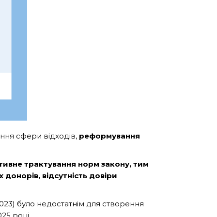
ання сфери відходів,
реформування
тивне трактування норм закону, тим
 донорів, відсутність довіри
2023) було недостатнім для створення
025 році.