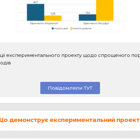
ації експериментального проекту щодо спрощеного по
ходів
Повідомляли ТУТ
Що демонструє експериментальний проект