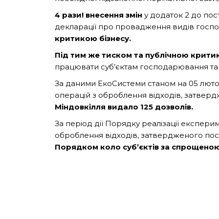
4 рази!
внесення змін
у додаток 2 до пост
декларації про провадження видів госпо
критикою бізнесу.
Під тим же тиском та публічною крит
працювати суб’єктам господарювання та н
За даними ЕкоСистеми станом на 05 лютог
операцій з оброблення відходів, затвердж
Міндовкілля видало 125 дозволів.
За період дії Порядку реалізації експе
оброблення відходів, затвердженого пост
Порядком коло суб’єктів за спрощено