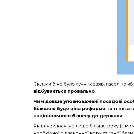
Скільки б не було гучних заяв, гасел, «а
відбувається провально
.
Чим довше уповноважені посадові особ
більшою буде ціна реформи та її негат
національного бізнесу до держави
.
Як виявилося, не лише більше року (з мом
необхідної підзаконної нормативної бази