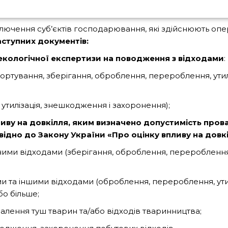
чення суб’єктів господарювання, які здійснюють операц
наступних документів:
кологічної експертизи на поводження з відходами
:
ртування, зберігання, оброблення, перероблення, утил
тилізація, знешкодження і захоронення);
иву на довкілля, яким визначено допустимість прова
відно до Закону України «Про оцінку впливу на довкі
ими відходами (зберігання, оброблення, перероблення,
и та іншими відходами (оброблення, перероблення, ути
бо більше;
далення туш тварин та/або відходів тваринництва;