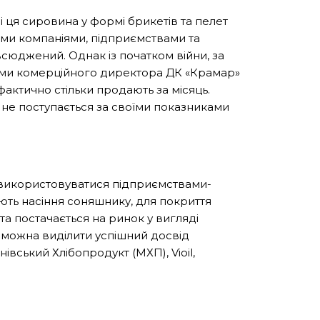
 ця сировина у формі брикетів та пелет
ми компаніями, підприємствами та
сюджений. Однак із початком війни, за
овами комерційного директора ДК «Крамар»
 фактично стільки продають за місяць
.
 не поступається за своїми показниками
 використовуватися підприємствами-
ть насіння соняшнику, для покриття
 та постачається на ринок у вигляді
, можна виділити успішний досвід
вський Хлібопродукт (МХП), Vioil,