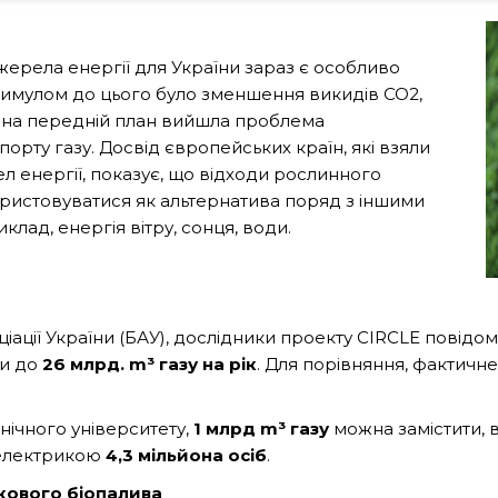
ерела енергії для України зараз є особливо
тимулом до цього було зменшення викидів CO2,
ми на передній план вийшла проблема
орту газу. Досвід європейських країн, які взяли
л енергії, показує, що відходи рослинного
истовуватися як альтернатива поряд з іншими
лад, енергія вітру, сонця, води.
іації України (БАУ), дослідники проекту
CIRCLE
повідом
ти до
26 млрд. m³ газу на рік
. Для порівняння, фактичн
нічного університету
,
1 млрд m³ газу
можна замістити,
 електрикою
4,3 мільйона осіб
.
кового біопалива