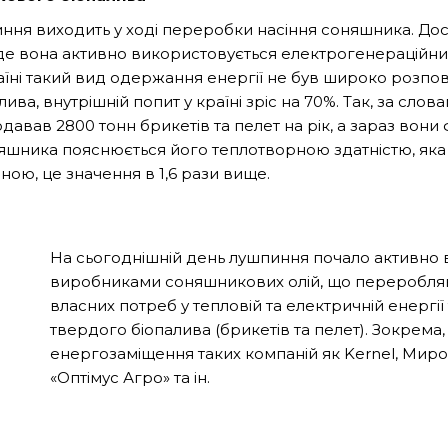
иння виходить у ході переробки насіння соняшника. Досі
де вона активно використовується електрогенераційни
ні такий вид одержання енергії не був широко розпов
ива, внутрішній попит у країні зріс на 70%. Так, за сл
давав 2800 тонн брикетів та пелет на рік, а зараз вони
няшника пояснюється його теплотворною здатністю, яка
ною, це значення в 1,6 рази вище.
На сьогоднішній день лушпиння почало активно
виробниками соняшникових олій, що переробляю
власних потреб у тепловій та електричній енергії
твердого біопалива (брикетів та пелет). Зокрема
енергозаміщення таких компаній як Kernel, Мироні
«Оптімус Агро» та ін.