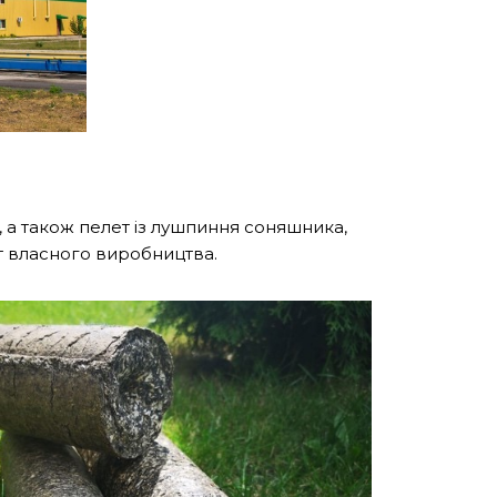
, а також пелет із лушпиння соняшника,
ет власного виробництва.