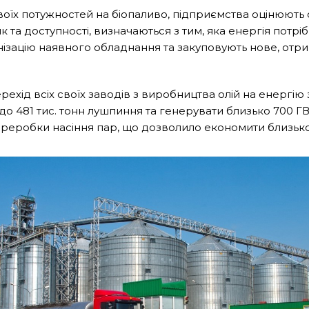
їх потужностей на біопаливо, підприємства оцінюють
 та доступності, визначаються з тим, яка енергія потрі
ізацію наявного обладнання та закуповують нове, отри
ерехід всіх своїх заводів з виробництва олій на енергі
о 481 тис. тонн лушпиння та генерувати близько 700 ГВт
еробки насіння пар, що дозволило економити близько 7