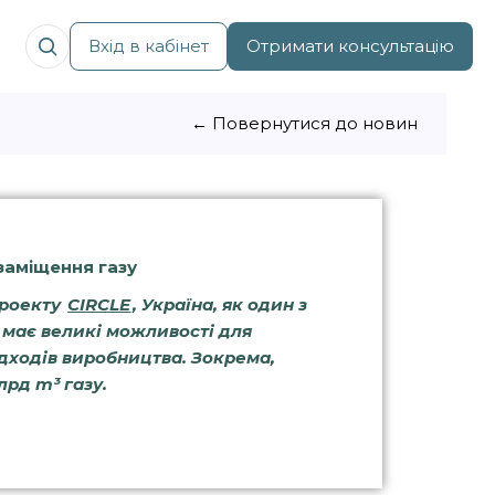
Вхід в кабінет
Отримати консультацію
← Повернутися до новин
заміщення газу
проекту
CIRCLE
, Україна, як один з
, має великі можливості для
дходів виробництва. Зокрема,
лрд m³ газу.