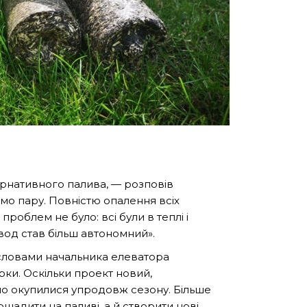
ернативного палива, — розповів
мо пару. Повністю опалення всіх
роблем не було: всі були в теплі і
вод став більш автономний»
.
 словами начальника елеватора
ки. Оскільки проект новий,
чно окупилися упродовж сезону. Більше
щадити на паливі, а й створити нові