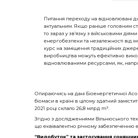
Питання переходу на відновлювані дж
актуальним. Якщо раніше головним с
то зараз у зв’язку з військовими дія
енергобезпеки та незалежності від імп
курс на заміщення традиційних джере
виробництва можуть ефективно викор
відновлюваними ресурсами, як, наприк
Опираючись на дані Біоенергетичної Асоц
біомаси в країні в цілому здатний замісти
2021 році склало 26,8 млрд m³
.
Згідно з дослідженнями Вільнюського тех
що еквівалентно річному забезпеченню
“Видобуток” та застосування соняшни