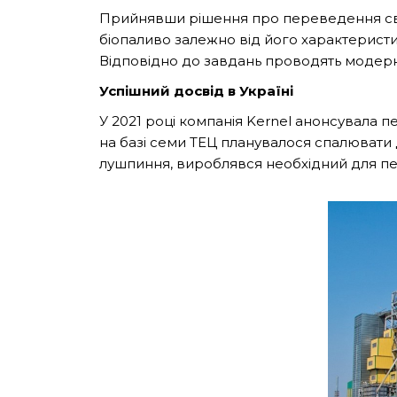
Прийнявши рішення про переведення сво
біопаливо залежно від його характеристик
Відповідно до завдань проводять модерн
Успішний досвід в Україні
У 2021 році компанія Kernel анонсувала п
на базі семи ТЕЦ планувалося спалювати д
лушпиння, вироблявся необхідний для пер