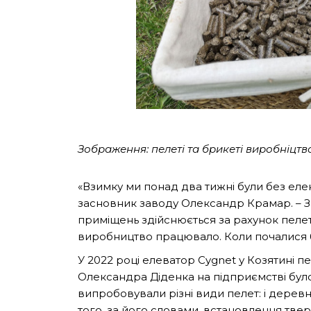
Зображення:
пелеті та брикеті
виробніцтв
«Взимку ми понад два тижні були без ел
засновник заводу Олександр Крамар. – З
приміщень здійснюється за рахунок пелети
виробництво працювало. Коли почалися б
У 2022 році елеватор Cygnet у Козятині 
Олександра Діденка на підприємстві бул
випробовували різні види пелет: і деревн
того, за його словами, встановлення тве