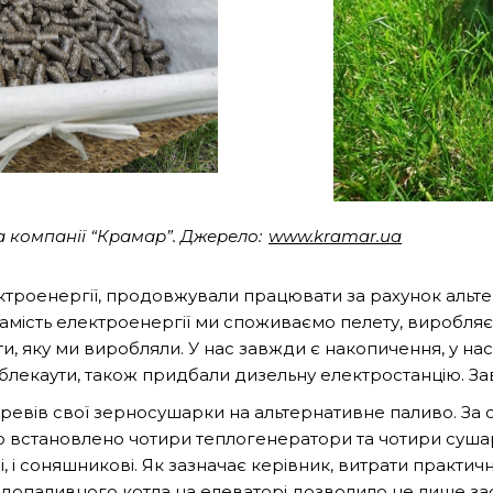
а компанії “Крамар”. Джерело:
www.kramar.ua
ектроенергії, продовжували працювати за рахунок альт
амість електроенергії ми споживаємо пелету, виробляє
, яку ми виробляли. У нас завжди є накопичення, у нас п
лекаути, також придбали дизельну електростанцію. За
перевів свої зерносушарки на альтернативне паливо. За
о встановлено чотири теплогенератори та чотири сушар
і, і соняшникові. Як зазначає керівник, витрати практи
рдопаливного котла на елеваторі дозволило не лише зао