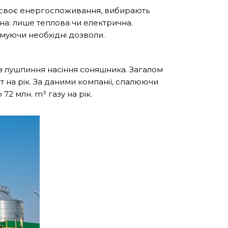
 своє енергоспоживання, вибирають
бна: лише теплова чи електрична.
муючи необхідні дозволи.
ю з лушпиння насіння соняшника. Загалом
 на рік
. За даними компанії, спалюючи
2 млн. m³ газу на рік.