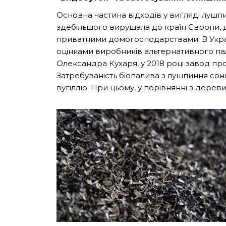
Основна частина відходів у вигляді лушп
здебільшого вирушала до країн Європи, 
приватними домогосподарствами. В Украї
оцінками виробників альтернативного пал
Олександра Кухаря, у 2018 році завод про
Затребуваність біопалива з лушпиння со
вугіллю. При цьому, у порівнянні з дереви