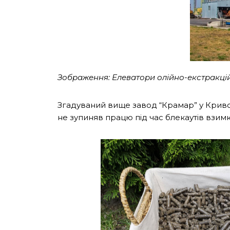
Зображення: Елеватори олійно-екстракцій
Згадуваний вище завод “Крамар” у Кривом
не зупиняв працю під час блекаутів взим