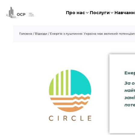
Про нас
Послуги
Навчання
Головна
/
Відходи
/
Енергія з лушпиння: Україна має великий потенціал
Ене
За 
най
зам
пот