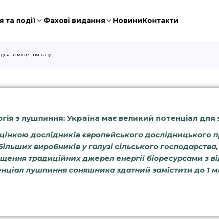
 та події
Фахові видання
Новини
Контакти
 для заміщення газу
ргія з лушпиння: Україна має великий потенціал для 
оцінкою дослідників європейського дослідницького 
більших виробників у галузі сільського господарства
іщення традиційних джерел енергії біоресурсами з ві
енціал лушпиння соняшника здатний замістити до 1 м