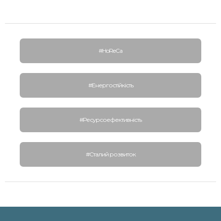
#HoReCa
#Енергостійкість
#Ресурсоефективність
#Сталий розвиток