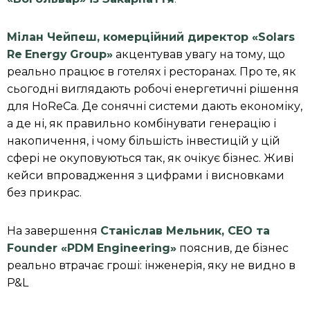
Мілан Чейпеш, комерційний директор «
Solars
Re
Energy
Group
»
акцентував увагу на тому, що
реально працює в готелях і ресторанах. Про те, як
сьогодні виглядають робочі енергетичні рішення
для HoReCa. Де сонячні системи дають економіку,
а де ні, як правильно комбінувати генерацію і
накопичення, і чому більшість інвестицій у цій
сфері не окуповуються так, як очікує бізнес. Живі
кейси впровадження з цифрами і висновками
без прикрас.
На завершення
Станіслав Мельник, C
EO
та
Founder
«
PDM
Engineering
»
пояснив, де бізнес
реально втрачає гроші: інженерія, яку не видно в
P&L