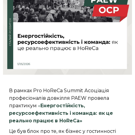
В рамках Pro HoReCa Summit Асоціація
професіоналів довкілля PAEW провела
практикум
«
Енергостійкість
,
ресурсоефективність
і
команда
:
як
це
реально
працює
в
HoReCa
»
Це був блок про те, як бізнес у гостинності