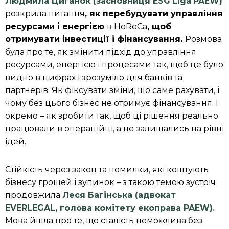
Людмила Циганок (засновниця
ESG
Liga
PAEW
)
розкрила питання
,
як перебудувати управління
ресурсами і енергією
в HoReCa
, щоб
отримувати інвестиції і фінансування.
Розмова
була про те, як змінити підхід до управління
ресурсами, енергією і процесами так, щоб це було
видно в цифрах і зрозуміло для банків та
партнерів. Як фіксувати зміни, що саме рахувати, і
чому без цього бізнес не отримує фінансування. І
окремо – як зробити так, щоб ці рішення реально
працювали в операційці, а не залишались на рівні
ідей.
Стійкість через закон та помилки, які коштують
бізнесу грошей і зупинок – з такою темою зустріч
продовжила
Леся Багінська (адвокат
EVERLEGAL
, голова комітету екоправа P
AEW
).
Мова йшла про те, що сталість неможлива без