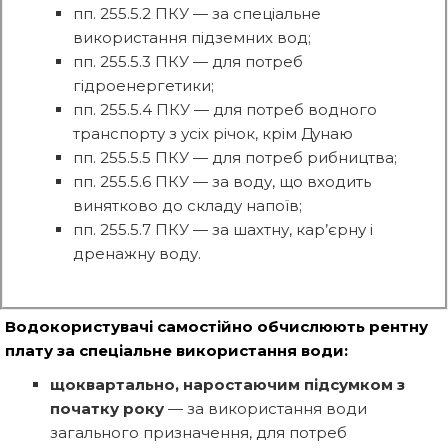
пп. 255.5.2 ПКУ — за спеціальне
використання підземних вод;
пп. 255.5.3 ПКУ — для потреб
гідроенергетики;
пп. 255.5.4 ПКУ — для потреб водного
транспорту з усіх річок, крім Дунаю
пп. 255.5.5 ПКУ — для потреб рибництва;
пп. 255.5.6 ПКУ — за воду, що входить
винятково до складу напоїв;
пп. 255.5.7 ПКУ — за шахтну, кар’єрну і
дренажну воду.
Водокористувачі самостійно обчислюють рентну
плату за спеціальне використання води:
щоквартально, наростаючим підсумком з
початку року
— за використання води
загального призначення, для потреб