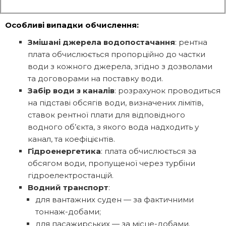
Особливі випадки обчислення:
Змішані джерела водопостачання
: рентна
плата обчислюється пропорційно до частки
води з кожного джерела, згідно з дозволами
та договорами на поставку води.
Забір води з каналів
: розрахунок проводиться
на підставі обсягів води, визначених лімітів,
ставок рентної плати для відповідного
водного об’єкта, з якого вода надходить у
канал, та коефіцієнтів.
Гідроенергетика
: плата обчислюється за
обсягом води, пропущеної через турбіни
гідроелектростанцій.
Водний транспорт
:
для вантажних суден — за фактичними
тоннаж-добами;
для пасажирських — за місце-добами.