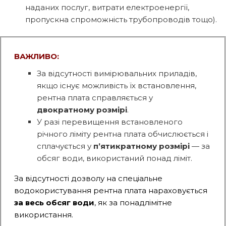
наданих послуг, витрати електроенергії,
пропускна спроможність трубопроводів тощо).
ВАЖЛИВО:
За відсутності вимірювальних приладів,
якщо існує можливість їх встановлення,
рентна плата справляється у
двократному розмірі
.
У разі перевищення встановленого
річного ліміту рентна плата обчислюється і
сплачується у
п’ятикратному розмірі
— за
обсяг води, використаний понад ліміт.
За відсутності дозволу на спеціальне
водокористування рентна плата нараховується
за весь обсяг води
, як за понадлімітне
використання.