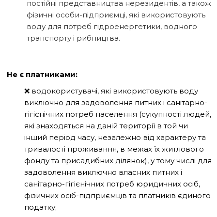
постійні представництва нерезидентів, а також
фізичні особи-підприємці, які використовують
воду для потреб гідроенергетики, водного
транспорту і рибництва.
Не є платниками:
❌ водокористувачі, які використовують воду
виключно для задоволення питних і санітарно-
гігієнічних потреб населення (сукупності людей,
які знаходяться на даній території в той чи
інший період часу, незалежно від характеру та
тривалості проживання, в межах їх житлового
фонду та присадибних ділянок), у тому числі для
задоволення виключно власних питних і
санітарно-гігієнічних потреб юридичних осіб,
фізичних осіб-підприємців та платників єдиного
податку;