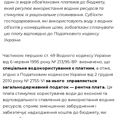
один із видів обов’язкових платежів до бюджету,
який регулює використання водних ресурсів та
стимулює їх раціональне споживання. Суб’єкти
господарювання, які використовують воду з водних
об’єктів у комерційних цілях, зобов’язані сплачувати
цю плату відповідно до Податкового кодексу
України.
Частиною першою ст. 49 Водного кодексу України
від 6 червня 1995 року № 213/95-ВР визначено, що
спеціальне водокористування є платним
, а отже,
згідно з Податковим кодексом України від 2 грудня
2010 року № 2755-VI
за нього справляється
загальнодержавний податок — рентна плата.
Ця
плата стимулює користувачів води до економії та
відповідального ставлення до використання водних
ресурсів, сприяє зменшенню забруднення і
забезпечує надходження коштів до бюджету, які