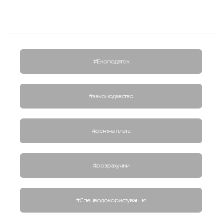
#Екоподаток
#законодавство
#рентна плата
#розрахунки
#Спецводокористування