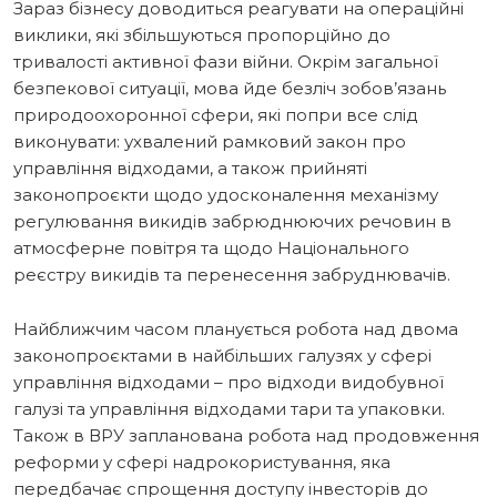
Зараз бізнесу доводиться реагувати на операційні
виклики, які збільшуються пропорційно до
тривалості активної фази війни. Окрім загальної
безпекової ситуації, мова йде безліч зобов’язань
природоохоронної сфери, які попри все слід
виконувати: ухвалений рамковий закон про
управління відходами, а також прийняті
законопроєкти щодо удосконалення механізму
регулювання викидів забрюднюючих речовин в
атмосферне повітря та щодо Національного
реєстру викидів та перенесення забруднювачів.
Найближчим часом планується робота над двома
законопроєктами в найбільших галузях у сфері
управління відходами – про відходи видобувної
галузі та управління відходами тари та упаковки.
Також в ВРУ запланована робота над продовження
реформи у сфері надрокористування, яка
передбачає спрощення доступу інвесторів до