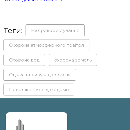
Теги:
Надрокористування
Охорона атмосферного повітря
Охорона вод
охорона земель
Оцінка впливу на довкілля
Поводження з відходами