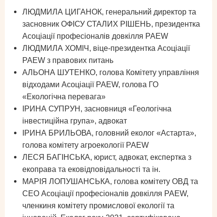
ЛЮДМИЛА ЦИГАНОК, генеральний директор та
засновник ОФІСУ СТАЛИХ РІШЕНЬ, президентка
Асоціації професіоналів довкілля PAEW
ЛЮДМИЛА ХОМІЧ, віце-президентка Асоціації
PAEW з правових питань
АЛЬОНА ШУТЕНКО, голова Комітету управління
відходами Асоціації PAEW, голова ГО
«Екологічна перевага»
ІРИНА СУПРУН, засновниця «Геологічна
інвестиційна група», адвокат
ІРИНА БРИЛЬОВА, головний еколог «Астарта»,
голова комітету агроекології PAEW
ЛЕСЯ БАГІНСЬКА, юрист, адвокат, експертка з
екоправа та ековідповідальності та ін.
МАРІЯ ЛОПУШАНСЬКА, голова комітету ОВД та
СЕО Асоціації професіоналів довкілля PAEW,
членкиня комітету промислової екології та