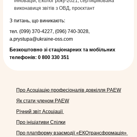
інновацій, Еколог року-2021, сертифікована
виконавиця звітів з ОВД, проєктант
З питань, що виникають:
тел. (099) 370-4227, (096) 740-3028,
a.prystupa@ukraine-oss.com
Безкоштовно зі стаціонарних та мобільних
телефонів: 0 800 330 351
Про Асоціацію професіоналів довкілля PAEW
Як стати членом PAEW
Річний звіт Асоціації
Про ініціативи Спілки
Про платформу взаємодії «ЕКОтрансформація»