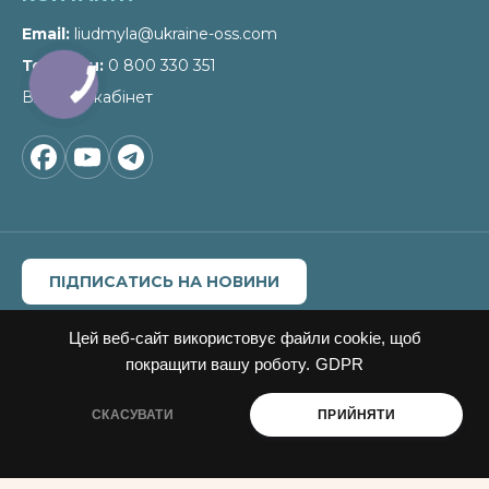
Email
liudmyla@ukraine-oss.com
Телефон
0 800 330 351
Власний кабінет
ПІДПИСАТИСЬ НА НОВИНИ
Цитування, копіювання окремих частин текстів чи
зображень, передрук чи будь-яке інше поширення
Цей веб-сайт використовує файли cookie, щоб
інформації Офісу сталих рішень можливе за умови
покращити вашу роботу.
GDPR
посилання на
Офіс сталих рішень"
.
Для інтернет-видань гіперпосилання є обов'язковим.
СКАСУВАТИ
ПРИЙНЯТИ
Матеріали в блоці «Новини» можуть публікуватись на
правах реклами, відповідальність за їхній зміст несе
рекламодавець.