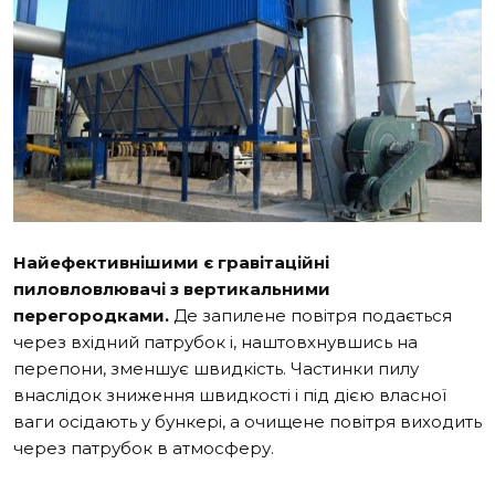
Найефективнішими є гравітаційні
пиловловлювачі з вертикальними
перегородками.
Де запилене повітря подається
через вхідний патрубок і, наштовхнувшись на
перепони, зменшує швидкість. Частинки пилу
внаслідок зниження швидкості і під дією власної
ваги осідають у бункері, а очищене повітря виходить
через патрубок в атмосферу.