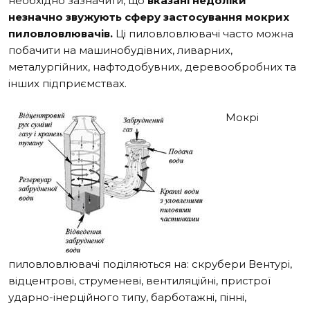
необхідно зазначити, що
вказані недоліки
незначно звужують сферу застосування мокрих
пиловловлювачів.
Ці пиловловлювачі часто можна
побачити на машинобудівних, ливарних,
металургійних, нафтодобувних, деревообробних та
інших підприємствах.
Мокрі
пиловловлювачі поділяються на: скрубери Вентурі,
відцентрові, струменеві, вентиляційні, пристрої
ударно-інерційного типу, барботажні, пінні,