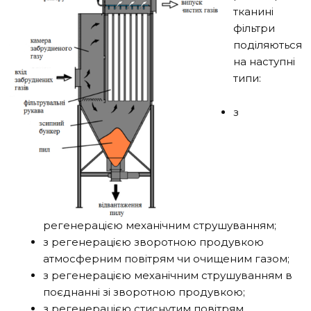
тканині
фільтри
поділяються
на наступні
типи:
з
регенерацією механічним струшуванням;
з регенерацією зворотною продувкою
атмосферним повітрям чи очищеним газом;
з регенерацією механічним струшуванням в
поєднанні зі зворотною продувкою;
з регенерацією стиснутим повітрям.