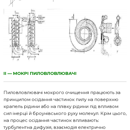
II — МОКРІ ПИЛОВЛОВЛЮВАЧІ
Пиловловлювачі мокрого очищення працюють за
принципом осідання частинок пилу на поверхню
крапель рідини або на плівку рідини під впливом
сил інерції й броунівського руху молекул. Крім цього,
на процес осідання частинок впливають:
турбулентна дифузія, взаємодія електрично