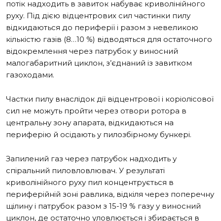
потік надходить в завиток набуває криволінійного
руху. Під дією відцентрових сил частинки пилу
відкидаються до периферії і разом з невеликою
кількістю газів (8…10 %) відводяться для остаточного
відокремлення через патрубок у виносний
малогабаритний циклон, з’єднаний із завитком
газоходами.
Частки пилу внаслідок дії відцентрової і коріолісової
сил не можуть пройти через отвори ротора в
центральну зону апарата, відкидаються на
периферію й осідають у пилозбірному бункері.
Запилений газ через патрубок надходить у
спіральний пиловловлювач. У результаті
криволінійного руху пил концентрується в
периферійній зоні равлика, відкіля через поперечну
щілину і патрубок разом з 15-19 % газу у виносний
циклон, де остаточно уловлюється і збирається в