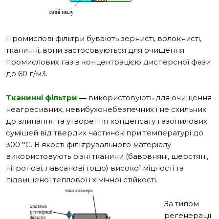
Промислові фільтри бувають зернисті, волокнисті,
тканинні, вони застосовуються для очищення
промислових газів концентрацією дисперсної фази
до 60 г/м
3
.
Тканинні фільтри
—
використовують для очищення
неагресивних, невибухонебезпечних і не схильних
до злипання та утворення конденсату газопилових
сумішей від твердих частинок при температурі до
300 °С. В якості фільтрувального матеріалу
використовують різні тканини (бавовняні, шерстяні,
нітронові, лавсанові тощо) високої міцності та
підвищеної теплової і хімічної стійкості.
За типом
регенерації