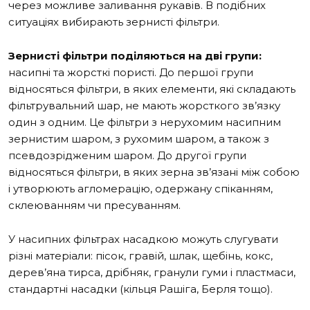
через можливе заливання рукавів. В подібних
ситуаціях вибирають зернисті фільтри.
Зернисті фільтри поділяються на дві групи:
насипні та жорсткі пористі. До першої групи
відносяться фільтри, в яких елементи, які складають
фільтрувальний шар, не мають жорсткого зв’язку
один з одним. Це фільтри з нерухомим насипним
зернистим шаром, з рухомим шаром, а також з
псевдозрідженим шаром. До другої групи
відносяться фільтри, в яких зерна зв’язані між собою
і утворюють агломерацію, одержану спіканням,
склеюванням чи пресуванням.
У насипних фільтрах насадкою можуть слугувати
різні матеріали: пісок, гравій, шлак, щебінь, кокс,
дерев’яна тирса, дрібняк, гранули гуми і пластмаси,
стандартні насадки (кільця Рашіга, Берля тощо).