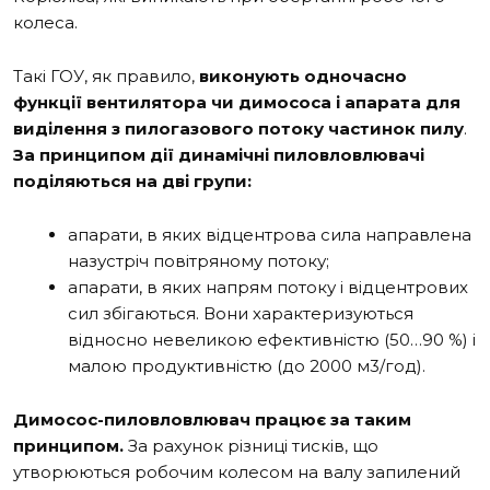
колеса.
Такі ГОУ, як правило,
виконують одночасно
функції вентилятора чи димососа і апарата для
виділення з пилогазового потоку частинок пилу
.
За принципом дії динамічні пиловловлювачі
поділяються на дві групи:
апарати, в яких відцентрова сила направлена
назустріч повітряному потоку;
апарати, в яких напрям потоку і відцентрових
сил збігаються. Вони характеризуються
відносно невеликою ефективністю (50…90 %) і
малою продуктивністю (до 2000 м
3
/год).
Димосос-пиловловлювач працює за таким
принципом.
За рахунок різниці тисків, що
утворюються робочим колесом на валу запилений