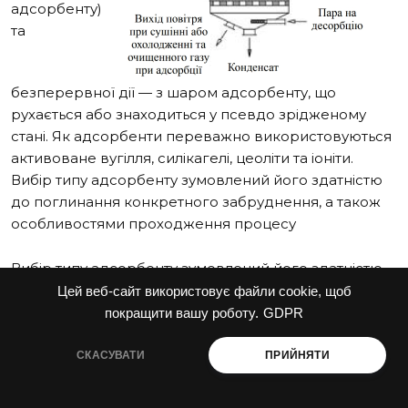
адсорбенту)
та
безперервної дії — з шаром адсорбенту, що
рухається або знаходиться у псевдо зрідженому
стані. Як адсорбенти переважно використовуються
активоване вугілля, силікагелі, цеоліти та іоніти.
Вибір типу адсорбенту зумовлений його здатністю
до поглинання конкретного забруднення, а також
особливостями проходження процесу
Вибір типу адсорбенту зумовлений його здатністю
до поглинання конкретного забруднення, а також
Цей веб-сайт використовує файли cookie, щоб
особливостями проходження процесу.
покращити вашу роботу.
GDPR
VI — УСТАНОВКИ ТЕРМІЧНОЇ ТА
СКАСУВАТИ
ПРИЙНЯТИ
ТЕРМОКАТАЛІТИЧНОЇ ОЧИСТКИ ГАЗУ ВІД
ГАЗОПОДІБНИХ ДОМІШОК