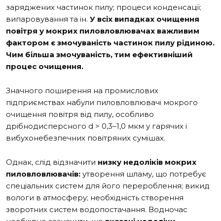
заряджених частинок пилу; процеси конденсації;
випаровування та ін.
У всіх випадках очищення
повітря у мокрих пиловловлювачах важливим
фактором є змочуваність частинок пилу рідиною.
Чим більша змочуваність, тим ефективніший
процес очищення.
Значного поширення на промислових
підприємствах набули пиловловлювачі мокрого
очищення повітря від пилу, особливо
дрібнодисперсного d > 0,3–1,0 мкм у гарячих і
вибухонебезпечних повітряних сумішах.
Однак, слід відзначити
низку недоліків мокрих
пиловловлювачів:
утворення шламу, що потребує
спеціальних систем для його перероблення; викид
вологи в атмосферу; необхідність створення
зворотних систем водопостачання. Водночас