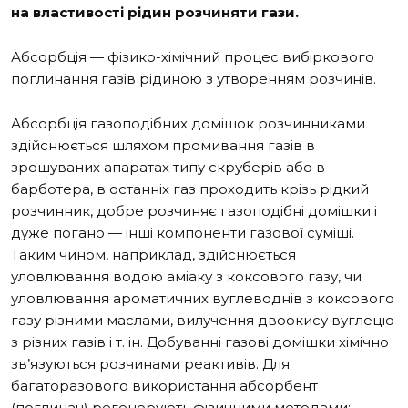
на властивості рідин розчиняти гази.
Абсорбція — фізико-хімічний процес вибіркового
поглинання газів рідиною з утворенням розчинів.
Абсорбція газоподібних домішок розчинниками
здійснюється шляхом промивання газів в
зрошуваних апаратах типу скруберів або в
барботера, в останніх газ проходить крізь рідкий
розчинник, добре розчиняє газоподібні домішки і
дуже погано — інші компоненти газової суміші.
Таким чином, наприклад, здійснюється
уловлювання водою аміаку з коксового газу, чи
уловлювання ароматичних вуглеводнів з коксового
газу різними маслами, вилучення двоокису вуглецю
з різних газів і т. ін. Добуванні газові домішки хімічно
зв’язуються розчинами реактивів. Для
багаторазового використання абсорбент
(поглинач) регенерують фізичними методами: