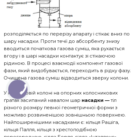
розподіляється по перерізу апарату і стікає вниз по
шару насадки. Проти течії до абсорбенту знизу
вводиться початкова газова суміш, яка рухається
вгору і в шарі насадки контактує зі стікаючою
рідиною. В процесі взаємодії компонент газової
фази, який видобувається, переходить в рідку фазу.
Очищена газова суміш відводиться зверху колони.
У насадковій колоні на опорних колосникових
ґратах засипаний навалом шар
насадки —
тіл
різного розміру певної геометричної форми з
можливо розвиненішою зовнішньою поверхнею.
Найпоширенішими насадками є: кільця Рашіга,
кільця Палля, кільця з хрестоподібною
перегородкою, сідла Берля, сідла «Інталлокс»,