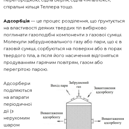
спіральні кільця Теллера тощо.
Адсорбція
— це процес розділення, що ґрунтується
на властивості деяких твердих тіл вибірково
поглинати газоподібні компоненти з газової суміші.
Молекули забруднювального газу або пари, що є в
газовій суміші, сорбуються на поверхні або в порах
твердого тіла, а після його насичення відгоняться
продуванням гарячим повітрям, газом або
перегрітою парою.
Адсорбери
поділяються
на апарати
періодичної
дії (з
нерухомим
шаром