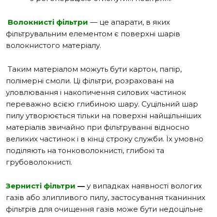
Волокнисті фільтри
—
це апарати, в яких
фільтрувальним елементом є поверхні шарів
волокнистого матеріалу.
Таким матеріалом можуть бути картон, папір,
полімерні смоли. Ці фільтри, розраховані на
уловлювання і накопичення силових частинок
переважно всією глибиною шару. Суцільний шар
пилу утворюється тільки на поверхні найщільніших
матеріалів звичайно при фільтруванні відносно
великих частинок і в кінці строку служби. Їх умовно
поділяють на тонковолокнисті, глибокі та
грубоволокнисті.
Зернисті фільтри
—
у
випадках наявності вологих
газів або злипливого пилу, застосування тканинних
фільтрів для очищення газів може бути недоцільне