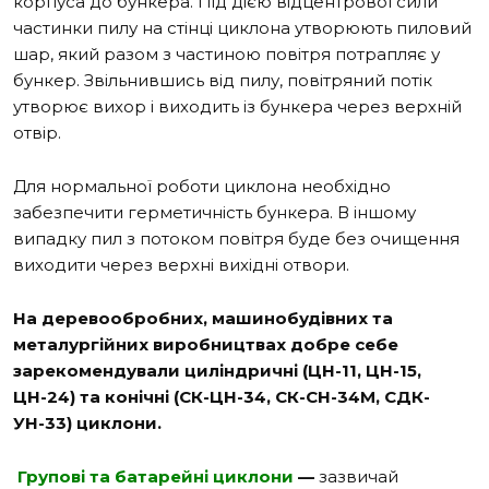
корпуса до бункера. Під дією відцентрової сили
частинки пилу на стінці циклона утворюють пиловий
шар, який разом з частиною повітря потрапляє у
бункер.
Звільнившись від пилу, повітряний потік
утворює вихор і виходить із бункера через верхній
отвір.
Для нормальної роботи циклона необхідно
забезпечити герметичність бункера. В іншому
випадку пил з потоком повітря буде без очищення
виходити через верхні вихідні отвори.
На деревообробних, машинобудівних та
металургійних виробництвах добре себе
зарекомендували циліндричні (ЦН-11, ЦН-15,
ЦН-24) та конічні (СК-ЦН-34, СК-СН-34М, СДК-
УН-33) циклони.
Групові та батарейні циклони
—
зазвичай