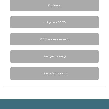
#громади
#Ініціативи PAEW
#Кліматична адаптація
#місцеві громади
#Сталий розвиток