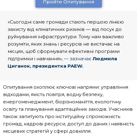
Пройти Опитування
«Сьогодні саме громади стають першою лінією
захисту від кліматичних ризиків — від посух до
руйнування інфраструктури. Тому нам важливо
розуміти, яких знань і ресурсів не вистачає на
місцях, щоб сформувати ефективні програми
підтримки і навчання»,
— зазначає
Людмила
Циганок, президентка PAEW.
Опитування охоплює ключові напрями: управління
відходами, якість повітря, водну безпеку,
енергоменеджмент, біорізноманіття, екологічну
освіту та планування адаптаційних заходів. Учасників
також запитують про інституційну спроможність
громад, кадрові ресурси, доступ до даних і наявність
місцевих стратегій у сфері довкілля.