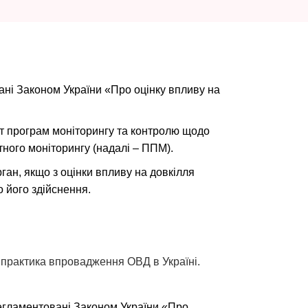
вані Законом України «Про оцінку впливу на
міст програм моніторингу та контролю щодо
тного моніторингу (надалі – ППМ).
рган, якщо з оцінки впливу на довкілля
о його здійснення.
 практика впровадження ОВД в Україні.
 регламентовані Законом України «Про