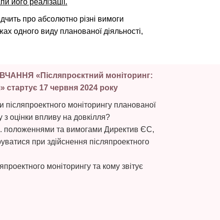
пи його реалізації.
дчить про абсолютно різні вимоги
ах одного виду планованої діяльності,
ВЧАННЯ «Післяпроєктний моніторинг:
» стартує 17 червня 2024 року
и післяпроектного моніторингу планованої
ту з оцінки впливу на довкілля?
ч. положеннями та вимогами Директив ЄС,
руватися при здійснення післяпроектного
проектного моніторингу та кому звітує