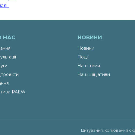
налі
О НАС
НОВИНИ
ання
Новини
ультації
Події
уги
Наші теми
проекти
Наші ініціативи
ання
іативи PAEW
Цитування, копіювання ок