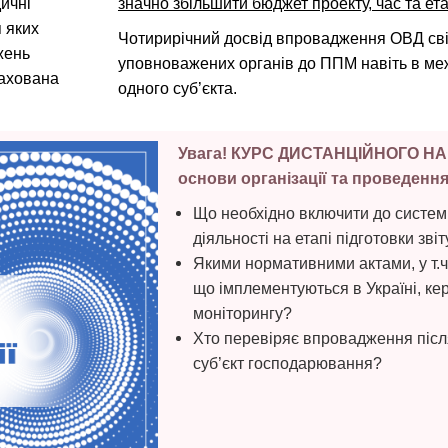
ичні
значно збільшити бюджет проекту, час та ета
я яких
Чотирирічний досвід впровадження ОВД сві
жень
уповноважених органів до ППМ навіть в меж
рахована
одного суб’єкта.
Увага! КУРС ДИСТАНЦІЙНОГО НА
основи організації та проведення
Що необхідно включити до систем
діяльності на етапі підготовки зві
Якими нормативними актами, у т.
що імплементуються в Україні, ке
моніторингу?
Хто перевіряє впровадження після
суб’єкт господарювання?