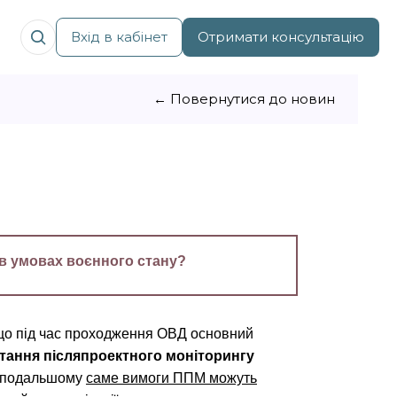
Вхід в кабінет
Отримати консультацію
← Повернутися до новин
в умовах воєнного стану?
 що під час проходження ОВД основний
питання післяпроектного моніторингу
 подальшому
саме вимоги ППМ можуть