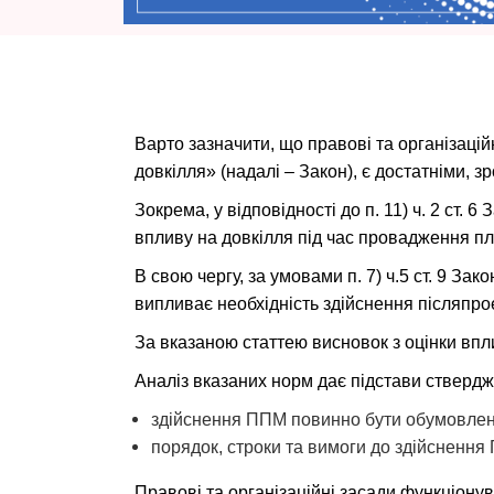
Варто зазначити, що правові та організацій
довкілля» (надалі – Закон), є достатніми,
Зокрема, у відповідності до п. 11) ч. 2 ст.
впливу на довкілля під час провадження пла
В свою чергу, за умовами п. 7) ч.5 ст. 9 За
випливає необхідність здійснення післяпрое
За вказаною статтею висновок з оцінки впл
Аналіз вказаних норм дає підстави ствердж
здійснення ППМ повинно бути обумовлено 
порядок, строки та вимоги до здійснення 
Правові та організаційні засади функціону