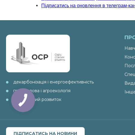
Підписатись на оновлення в телеграм-ка
ПР
Навч
Конс
Посл
Спец
декарбонізація і енергоефективність
Вид
промислова і агроекологія
Ініц
ESG і сталий розвиток
ПІДПИСАТИСЬ НА НОВИНИ