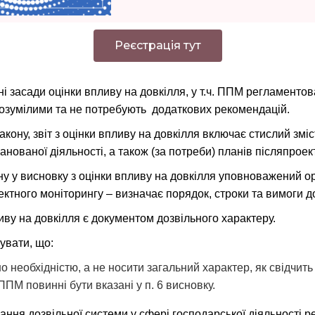
Реєстрація тут
ні засади оцінки впливу на довкілля, у т.ч. ППМ регламенто
 зрозумілими та не потребують додаткових рекомендацій.
 6 Закону, звіт з оцінки впливу на довкілля включає стислий з
нованої діяльності, а також (за потреби) планів післяпроек
кону у висновку з оцінки впливу на довкілля уповноважений о
ктного моніторингу – визначає порядок, строки та вимоги д
иву на довкілля є документом дозвільного характеру.
увати, що:
необхідністю, а не носити загальний характер, як свідчить
ППМ повинні бути вказані у п. 6 висновку.
вання дозвільної системи у сфері господарської діяльності