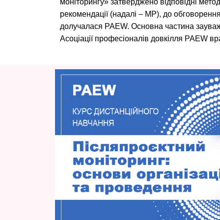
моніторингу» затверджено відповідні метод
рекомендації (надалі – МР), до обговоренн
долучалася PAEW. Основна частина заува
Асоціації професіоналів довкілля PAEW в