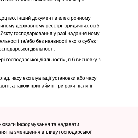
відоцтво, інший документ в електронному
Єдиному державному реєстрі юридичних осіб,
уб’єкту господарювання у разі надання йому
льності та/або без наявності якого суб’єкт
сподарської діяльності.
і господарської діяльності», п.6 висновку з
лад, часу експлуатації установки або часу
віті, а також принаймні три роки після її
снювати інформування та надавати
гання та зменшення впливу господарської