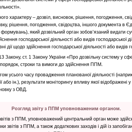
яльності».
ьного характеру – дозвіл, висновок, рішення, погодження, с
новку, рішення, погодження, свідоцтва, іншого документа в 
х формувань), який дозвільний орган зобов’язаний видати с
нення господарської діяльності або видів господарської дія
 дії щодо здійснення господарської діяльності або видів го
3 Закону, ст. 1 Закону України «Про дозвільну систему у сфер
порядок, строки та вимоги до здійснення ППМ.
гом усього часу провадження планованої діяльності (наприк
 або ін.), результати моніторингу впливу якої відображені у з
новку з ОВД.
Розгляд звіту з ППМ уповноваженим органом.
 звітів з ППМ, уповноважений центральний орган може здій
 звітів з ППМ, а також додаткових заходів і дій із запобі