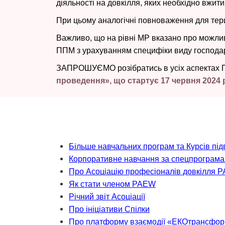
діяльності на довкілля, яких необхідно вжит
При цьому аналогічні повноваження для тери
Важливо, що на рівні МР вказано про можливі
ППМ з урахуванням специфіки виду господарс
ЗАПРОШУЄМО розібратись в усіх аспектах
проведення», що стартує 17 червня 2024 
Більше навчальних програм та Курсів під
Корпоративне навчання за спецпрограм
Про Асоціацію професіоналів довкілля 
Як стати членом PAEW
Річний звіт Асоціації
Про ініціативи Спілки
Про платформу взаємодії «ЕКОтрансфо