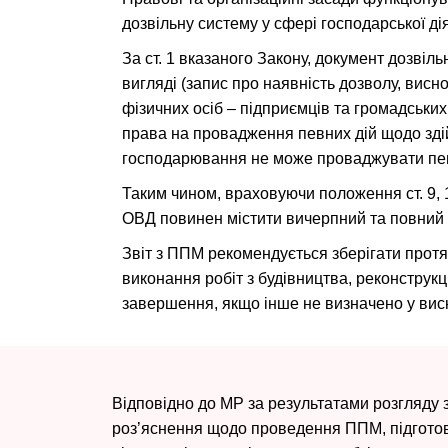
дозвільну систему у сфері господарської ді
За ст. 1 вказаного Закону, документ дозвіл
вигляді (запис про наявність дозволу, вис
фізичних осіб – підприємців та громадськи
права на провадження певних дій щодо здійс
господарювання не може проваджувати певні
Таким чином, враховуючи положення ст. 9, 1
ОВД повинен містити вичерпний та повний 
Звіт з ППМ рекомендується зберігати протя
виконання робіт з будівництва, реконструкції
завершення, якщо інше не визначено у вис
Відповідно до МР за результатами розгляду
роз’яснення щодо проведення ППМ, підготовки