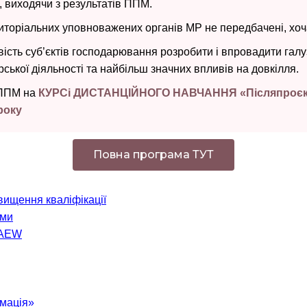
и, виходячи з результатів ППМ.
торіальних уповноважених органів МР не передбачені, хоча в
сть суб’єктів господарювання розробити і впровадити галуз
ької діяльності та найбільш значних впливів на довкілля.
 ППМ на
КУРСі ДИСТАНЦІЙНОГО НАВЧАННЯ «Післяпроєктни
року
Повна програма ТУТ
вищення кваліфікації
ами
PAEW
рмація»