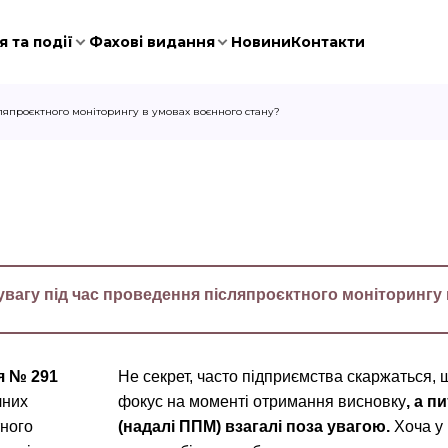
 та події
Фахові видання
Новини
Контакти
ляпроєктного моніторингу в умовах воєнного стану?
вагу під час
проведення
післяпроєктного моніторингу 
я № 291
Не секрет, часто підприємства скаржаться,
чних
фокус на моменті отримання висновку
, а 
тного
(надалі ППМ) взагалі поза увагою.
Хоча у