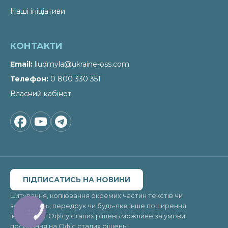
Наші ініціативи
КОНТАКТИ
Email
liudmyla@ukraine-oss.com
Телефон
0 800 330 351
Власний кабінет
ПІДПИСАТИСЬ НА НОВИНИ
Цитування, копіювання окремих частин текстів чи
зображень, передрук чи будь-яке інше поширення
КНОПКА
інформації Офісу сталих рішень можливе за умови
ЗВ'ЯЗКУ
посилання на
Офіс сталих рішень"
.