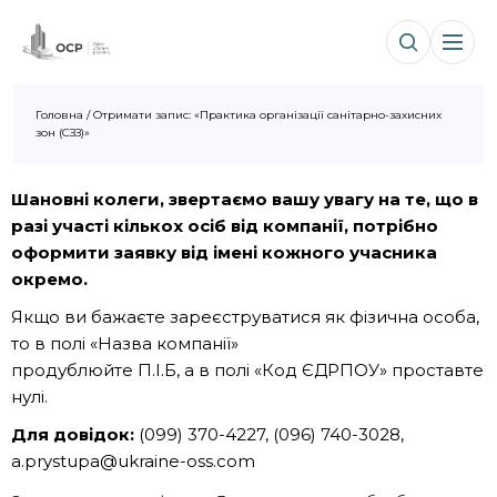
Головна
/
Отримати запис: «Практика організації санітарно-захисних
зон (СЗЗ)»
Шановні колеги, звертаємо вашу увагу на те, що в
разі участі кількох осіб від компанії, потрібно
оформити заявку від імені кожного учасника
окремо.
Якщо ви бажаєте зареєструватися як фізична особа,
то в полі «Назва компанії»
продублюйте П.І.Б, а в полі «Код ЄДРПОУ» проставте
нулі.
Для довідок:
(099) 370-4227, (096) 740-3028,
a.prystupa@ukraine-oss.com