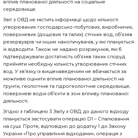
вплив планованої діяльності на соціальне
середовище.
Звіт з ОВД не містить інформації щодо кількості
утворюваних господарсько-побутових, виробничих,
поверхневих (дощових та талих) стічних вод, об’ємів
резервуарів чи інших накопичувачів, у які планується
їх відводити. Також не надано розрахунків, які б
підтверджували достатність об’ємів таких споруд
прийняти необхідну кількість утворюваних стічних
вод. У зв’язку із вищенаведеним не вбачається за
можливе оцінити вплив планованої діяльності на
ґрунти, геологічне та гідрогеологічне середовище,
поверхневі водні об’єкти в зоні впливу планованої
діяльності.
Згідно з таблицею 3 Звіту з ОВД, до даного відходу
планується застосувати операцію D1 – Спалювання
на суші. Проте, відповідно до додатку 1 до Закону
України «Про управління відходами», операція з