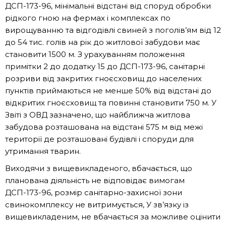
ДСП-173-96, мінімальні відстані від споруд обробки
рідкого гною на фермах і комплексах по
вирощуванню та відгодівлі свиней з поголів’ям від 12
до 54 тис. голів на рік до житлової забудови має
становити 1500 м. З урахуванням положення
примітки 2 до додатку 15 до ДСП-173-96, санітарні
розриви від закритих гноєсховищ до населених
пунктів приймаються не менше 50% від відстані до
відкритих гноєсховищ та повинні становити 750 м. У
Звіті з ОВД зазначено, що найближча житлова
забудова розташована на відстані 575 м від межі
території де розташовані будівлі і споруди для
утримання тварин.
Виходячи з вищевикладеного, вбачається, що
планована діяльність не відповідає вимогам
ДСП-173-96, розмір санітарно-захисної зони
свинокомплексу не витримується, У зв’язку із
вищевикладеним, не вбачається за можливе оцінити