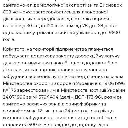
санітарно-епідеміологічної експертизи та Висновок
СЗЗ не може застосовуватись для планованої
діяльності, яка передбачає відгодівлю поросят
вагою від 30 кг до 120 кг віком від 78 до 168 днів з
одночасним утримання свиней у кількості до 19600
голів.
Крім того, на території підприємства планується
побудувати додаткову закриту двосекційну лагуну
для карантинування гною. Згідно з додатком 5 до
Державних санітарних правил планування та
забудови населених пунктів, затверджених наказом
Міністерства охорони здоров’я України від 19.06.1996
№ 173 зареєстрованим в Міністерстві юстиції України
24.07.1996 за № 379/1404 (далі – ДСП-173-96), розміри
санітарно-захисних зон від свинофабрики та
свиноферм на 12 тис. та на 24 тис. голів на рік до
житлової забудови та прирівняних до неї об’єктів
становить 1500 м. Відповідно до додатку 15 до