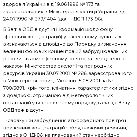
здоров’я України від 19.06.1996 № 173 та
зареєстрованих в Міністерстві юстиції України від
24.07.1996 № 379/1404 (далі – ДСП 173-96).
В Звіті з ОВД відсутня інформація щодо фону
(фонових концентрацій) у населеному пункті, які
визначаються відповідно до Порядку визначення
величин фонових концентрацій забруднювальних
речовин в атмосферному повітрі, затвердженого
наказом Міністерства екології та природних
ресурсів України 30.07.2001 № 286, зареєстрованого
в Міністерстві юстиції України 15.08.2001 за №
700/5891. Крім того, кліматичні характеристики згідно
з довідкою, отриманою від метеорологічних
організацій у встановленому порядку, в складі Звіту з
ОВД теж відсутні.
Розрахунки забруднення атмосферного повітря і
приземних концентрацій забруднюючих речовин,
згідно з ОНД-86, на планований стан необхідно