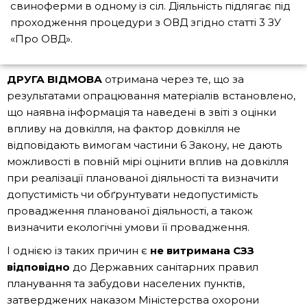
свиноферми в одному із сіл. Діяльність підлягає під
проходження процедури з ОВД згідно статті 3 ЗУ
«Про ОВД».
ДРУГА ВІДМОВА
отримана через те, що за
результатами опрацювання матеріалів встановлено,
що наявна інформація та наведені в звіті з оцінки
впливу на довкілля, на фактор довкілля не
відповідають вимогам частини 6 Закону, не дають
можливості в повній мірі оцінити вплив на довкілля
при реалізації планованої діяльності та визначити
допустимість чи обґрунтувати недопустимість
провадження планованої діяльності, а також
визначити екологічні умови її провадження.
І однією із таких причин є
не витримана СЗЗ
відповідно
до Державних санітарних правил
планування та забудови населених пунктів,
затверджених наказом Міністерства охорони