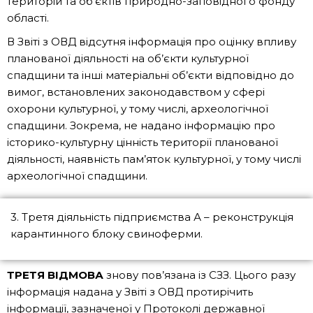
територій та об’єктів природно-заповідного фонду
області.
В Звіті з ОВД відсутня інформація про оцінку впливу
планованої діяльності на об’єкти культурної
спадщини та інші матеріальні об’єкти відповідно до
вимог, встановлених законодавством у сфері
охорони культурної, у тому числі, археологічної
спадщини. Зокрема, не надано інформацію про
історико-культурну цінність території планованої
діяльності, наявність пам’яток культурної, у тому числі
археологічної спадщини.
3. Третя діяльність підприємства А – реконструкція
карантинного блоку свиноферми.
ТРЕТЯ ВІДМОВА
знову пов’язана із СЗЗ. Цього разу
інформація надана у Звіті з ОВД протирічить
інформації, зазначеної у Протоколі державної