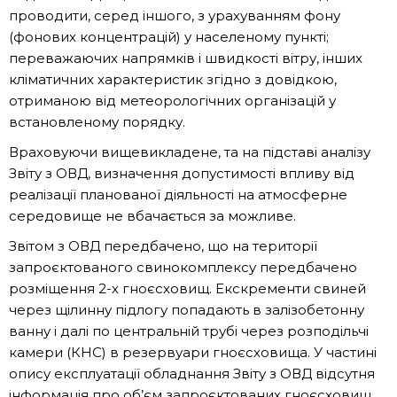
проводити, серед іншого, з урахуванням фону
(фонових концентрацій) у населеному пункті;
переважаючих напрямків і швидкості вітру, інших
кліматичних характеристик згідно з довідкою,
отриманою від метеорологічних організацій у
встановленому порядку.
Враховуючи вищевикладене, та на підставі аналізу
Звіту з ОВД, визначення допустимості впливу від
реалізації планованої діяльності на атмосферне
середовище не вбачається за можливе.
Звітом з ОВД передбачено, що на території
запроєктованого свинокомплексу передбачено
розміщення 2-х гноєсховищ. Екскременти свиней
через щілинну підлогу попадають в залізобетонну
ванну і далі по центральній трубі через розподільчі
камери (КНС) в резервуари гноєсховища. У частині
опису експлуатації обладнання Звіту з ОВД відсутня
інформація про об’єм запроєктованих гноєсховищ,