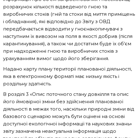
розрахунок кількості відведеного гною та
виробничих стоків (гній та стоки від миття приміщень
і обладнання), які відповідно до Звіту з ОВД
передбачається відводити у гноєнакопичувачі з
наступним їх вивозом на поля в якості добрив (після
карантинування), а також чи достатнім буде їх об’єм
при надходженні гною та виробничих стоків з
урахуванням вимог щодо його зберігання.
Надано карту плану території планованої діяльності,
яка в електронному форматі має низьку якість і
роздільну здатність.
В розділі 3 «Опис поточного стану довкілля та опис
його ймовірної зміни без здійснення планованої
діяльності в межах того, наскільки природні зміни від
базового сценарію можуть бути оцінені на основі
доступної екологічної інформації та наукових знань»
звіту зазначена неактуальна інформація щодо