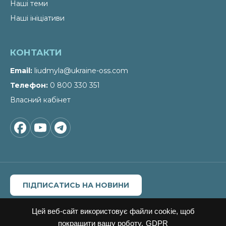
Наші теми
Наші ініціативи
КОНТАКТИ
Email
liudmyla@ukraine-oss.com
Телефон
0 800 330 351
Власний кабінет
ПІДПИСАТИСЬ НА НОВИНИ
Цитування, копіювання окремих частин текстів чи
зображень, передрук чи будь-яке інше поширення
Цей веб-сайт використовує файли cookie, щоб
інформації Офісу сталих рішень можливе за умови
покращити вашу роботу.
GDPR