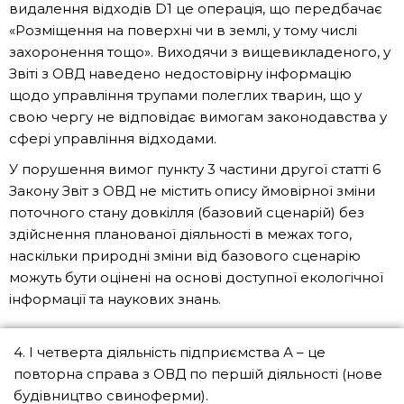
видалення відходів D1 це операція, що передбачає
«Розміщення на поверхні чи в землі, у тому числі
захоронення тощо». Виходячи з вищевикладеного, у
Звіті з ОВД наведено недостовірну інформацію
щодо управління трупами полеглих тварин, що у
свою чергу не відповідає вимогам законодавства у
сфері управління відходами.
У порушення вимог пункту 3 частини другої статті 6
Закону Звіт з ОВД не містить опису ймовірної зміни
поточного стану довкілля (базовий сценарій) без
здійснення планованої діяльності в межах того,
наскільки природні зміни від базового сценарію
можуть бути оцінені на основі доступної екологічної
інформації та наукових знань.
4. І четверта діяльність підприємства А – це
повторна справа з ОВД по першій діяльності (нове
будівництво свиноферми).